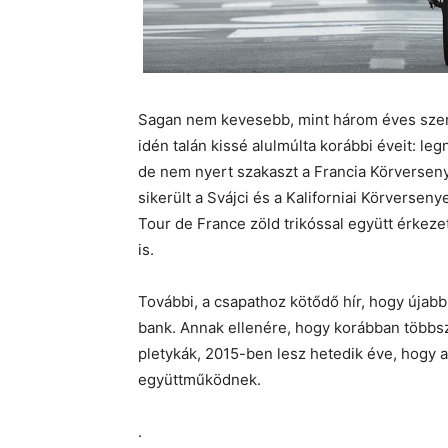
Sagan nem kevesebb, mint három éves szerző
idén talán kissé alulmúlta korábbi éveit: l
de nem nyert szakaszt a Francia Körversenye
sikerült a Svájci és a Kaliforniai Körversen
Tour de France zöld trikóssal együtt érkeze
is.
További, a csapathoz kötődő hír, hogy újab
bank. Annak ellenére, hogy korábban többs
pletykák, 2015-ben lesz hetedik éve, hogy 
együttműködnek.
.