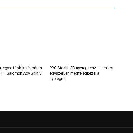
ál egyre több kerékpáros
PRO Stealth 3D nyereg teszt – amikor
t? – Salomon Adv Skin 5
egyszerűen megfeledkezel a
nyeregről