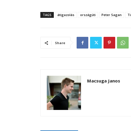
TAGS
átigazolás
országúti
Peter Sagan
Ti
Share
Macsuga Janos