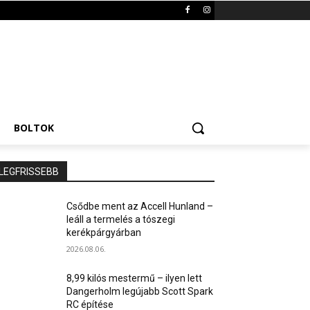
BOLTOK
LEGFRISSEBB
Csődbe ment az Accell Hunland –
leáll a termelés a tószegi
kerékpárgyárban
2026.08.06.
8,99 kilós mestermű – ilyen lett
Dangerholm legújabb Scott Spark
RC építése