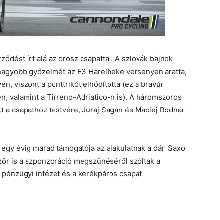
dést írt alá az orosz csapattal. A szlovák bajnok
egnagyobb győzelmét az E3 Harelbeke versenyen aratta,
n, viszont a ponttrikót elhódította (ez a bravúr
yen, valamint a Tirreno-Adriatico-n is). A háromszoros
tt a csapathoz testvére, Juraj Sagan és Maciej Bodnar
b egy évig marad támogatója az alakulatnak a dán Saxo
zör is a szponzoráció megszűnéséről szóltak a
a pénzügyi intézet és a kerékpáros csapat