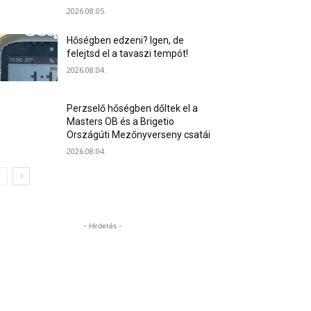
2026.08.05.
Hőségben edzeni? Igen, de
felejtsd el a tavaszi tempót!
2026.08.04.
Perzselő hőségben dőltek el a
Masters OB és a Brigetio
Országúti Mezőnyverseny csatái
2026.08.04.
- Hirdetés -