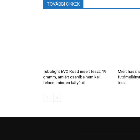
TOVÁBBI CIKKEK
Tubolight EVO Road insert teszt: 19
Miért haszn
gramm, amiért cserébe nem kell
futómellény
félnem minden kátyútól
teszt