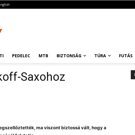
English
TI
PEDELEC
MTB
BIZTONSÁG
TÚRA
FUTÁS
koff-Saxohoz
szellőztették, ma viszont biztossá vált, hogy a