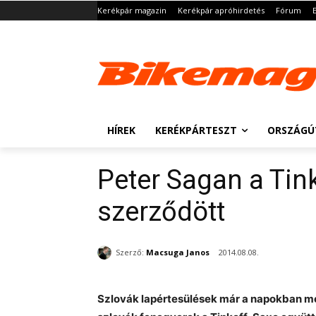
Kerékpár magazin
Kerékpár apróhirdetés
Fórum
HÍREK
KERÉKPÁRTESZT
ORSZÁGÚ
Peter Sagan a Tin
szerződött
Szerző:
Macsuga Janos
2014.08.08.
Szlovák lapértesülések már a napokban meg