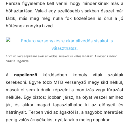
Persze figyelembe kell venni, hogy mindenkinek más a
hőháztartása. Valaki egy szellősebb sisakban ősszel már
fázik, más meg még nulla fok közelében is örül a jó
hűtésnek annyira izzad.
Enduro versenyzésre akár állvédős sisakot is választhatsz. A képen Cedric
Gracia-legenda
A
napellenző
kérdésében komoly viták szoktak
kerekedni. Egyre több MTB versenyző megy sild nélkül,
mások el sem tudnák képzelni a montizás vagy túrázást
nélküle. Egy biztos: jobban jársz, ha olyat veszel amihez
jár, és akkor magad tapasztalhatod ki az előnyeit és
hátrányait. Terpen véd az ágaktól is, a nagyobb méretűek
pedig valós árnyékolást nyújtanak a meleg napokon.