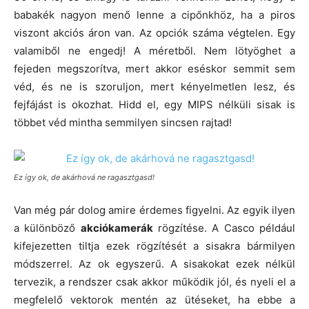
babakék nagyon menő lenne a cipőnkhöz, ha a piros
viszont akciós áron van. Az opciók száma végtelen. Egy
valamiből ne engedj! A méretből. Nem lötyöghet a
fejeden megszorítva, mert akkor eséskor semmit sem
véd, és ne is szoruljon, mert kényelmetlen lesz, és
fejfájást is okozhat. Hidd el, egy MIPS nélküli sisak is
többet véd mintha semmilyen sincsen rajtad!
Ez így ok, de akárhová ne ragasztgasd!
Van még pár dolog amire érdemes figyelni. Az egyik ilyen
a különböző
akciókamerák
rögzítése. A Casco például
kifejezetten tiltja ezek rögzítését a sisakra bármilyen
módszerrel. Az ok egyszerű. A sisakokat ezek nélkül
tervezik, a rendszer csak akkor működik jól, és nyeli el a
megfelelő vektorok mentén az ütéseket, ha ebbe a