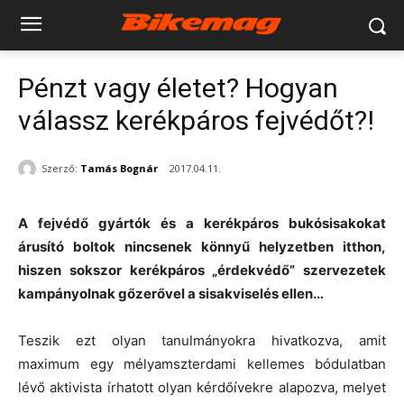
Pénzt vagy életet? Hogyan
válassz kerékpáros fejvédőt?!
Szerző:
Tamás Bognár
2017.04.11.
A fejvédő gyártók és a kerékpáros bukósisakokat
árusító boltok nincsenek könnyű helyzetben itthon,
hiszen sokszor kerékpáros „érdekvédő” szervezetek
kampányolnak gőzerővel a sisakviselés ellen…
Teszik ezt olyan tanulmányokra hivatkozva, amit
maximum egy mélyamszterdami kellemes bódulatban
lévő aktivista írhatott olyan kérdőívekre alapozva, melyet