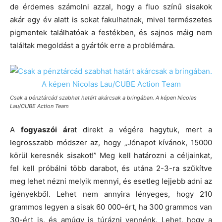
de érdemes számolni azzal, hogy a fluo színű sisakok
akár egy év alatt is sokat fakulhatnak, mivel természetes
pigmentek találhatóak a festékben, és sajnos máig nem
találtak megoldást a gyártók erre a problémára.
Csak a pénztárcád szabhat határt akárcsak a bringában. A képen Nicolas
Lau/CUBE Action Team
A
fogyaszói
ár
at direkt a végére hagytuk, mert a
legrosszabb módszer az, hogy „Jónapot kívánok, 15000
körül keresnék sisakot!” Meg kell határozni a céljainkat,
fel kell próbálni több darabot, és utána 2-3-ra szűkítve
meg lehet nézni melyik mennyi, és esetleg lejjebb adni az
igényekből. Lehet nem annyira lényeges, hogy 210
grammos legyen a sisak 60 000-ért, ha 300 grammos van
30-ért is, és amúgy is túrázni vennénk. Lehet, hogy a