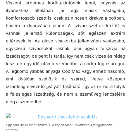
Viszont érdemes körültekintőnek lenni, ugyanis az
ilyenekhez általában jár egy másik vastagabb,
komfortosabb szett is, csak az nincsen kirakva a boltban,
hanem a dobozában pihen! A szivacsszettek között is
vannak jellemző különbségek, sőt egészen extrém
eltérések is. Az olcsó sisakokba jellemzően vastagabb,
egyszerű szivacsokat raknak, ami ugyan felszívja az
izzadtságot, de bent is tartja, így nem csak vizes és hideg
lesz, de egy idő után a szemedbe, arcodra fog csurogni.
A legkomolyabbak anyaga CoolMax vagy ehhez hasonló,
ami kiválóan szellőzik és szárad, illetve középen
izzadtság elvezető „vályat” található, így az orrodra folyik
a felesleges izzadtság, és nem a szemüveg lencséjére
meg a szemedbe.
Egy aero sisak lehet szolid is. A képen Mark Cavendish a világklasszis
sprinter.