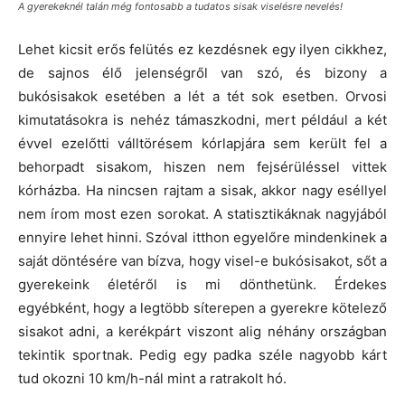
A gyerekeknél talán még fontosabb a tudatos sisak viselésre nevelés!
Lehet kicsit erős felütés ez kezdésnek egy ilyen cikkhez,
de sajnos élő jelenségről van szó, és bizony a
bukósisakok esetében a lét a tét sok esetben. Orvosi
kimutatásokra is nehéz támaszkodni, mert például a két
évvel ezelőtti válltörésem kórlapjára sem került fel a
behorpadt sisakom, hiszen nem fejsérüléssel vittek
kórházba. Ha nincsen rajtam a sisak, akkor nagy eséllyel
nem írom most ezen sorokat. A statisztikáknak nagyjából
ennyire lehet hinni. Szóval itthon egyelőre mindenkinek a
saját döntésére van bízva, hogy visel-e bukósisakot, sőt a
gyerekeink életéről is mi dönthetünk. Érdekes
egyébként, hogy a legtöbb síterepen a gyerekre kötelező
sisakot adni, a kerékpárt viszont alig néhány országban
tekintik sportnak. Pedig egy padka széle nagyobb kárt
tud okozni 10 km/h-nál mint a ratrakolt hó.