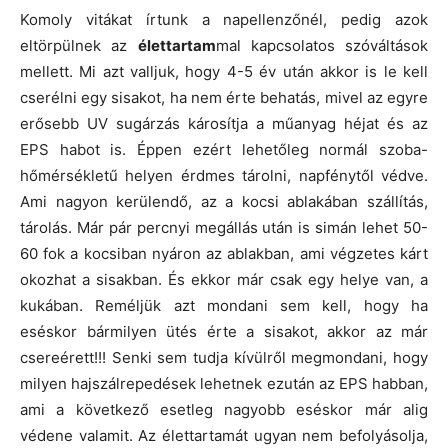
Komoly vitákat írtunk a napellenzőnél, pedig azok
eltörpülnek az
élettartam
mal kapcsolatos szóváltások
mellett. Mi azt valljuk, hogy 4-5 év után akkor is le kell
cserélni egy sisakot, ha nem érte behatás, mivel az egyre
erősebb UV sugárzás károsítja a műanyag héjat és az
EPS habot is. Éppen ezért lehetőleg normál szoba-
hőmérsékletű helyen érdmes tárolni, napfénytől védve.
Ami nagyon kerülendő, az a kocsi ablakában szállítás,
tárolás. Már pár percnyi megállás után is simán lehet 50-
60 fok a kocsiban nyáron az ablakban, ami végzetes kárt
okozhat a sisakban. És ekkor már csak egy helye van, a
kukában. Reméljük azt mondani sem kell, hogy ha
eséskor bármilyen ütés érte a sisakot, akkor az már
csereérett!!! Senki sem tudja kívülről megmondani, hogy
milyen hajszálrepedések lehetnek ezután az EPS habban,
ami a következő esetleg nagyobb eséskor már alig
védene valamit. Az élettartamát ugyan nem befolyásolja,