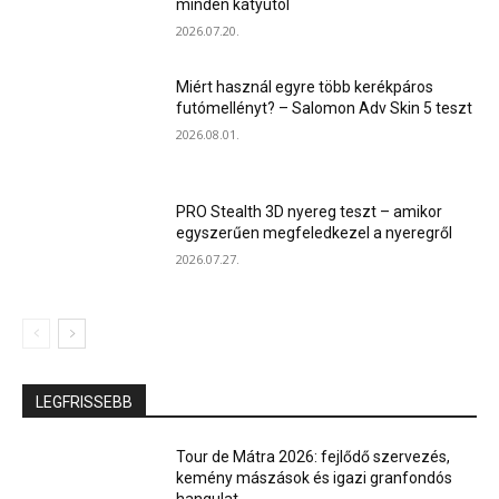
minden kátyútól
2026.07.20.
Miért használ egyre több kerékpáros
futómellényt? – Salomon Adv Skin 5 teszt
2026.08.01.
PRO Stealth 3D nyereg teszt – amikor
egyszerűen megfeledkezel a nyeregről
2026.07.27.
LEGFRISSEBB
Tour de Mátra 2026: fejlődő szervezés,
kemény mászások és igazi granfondós