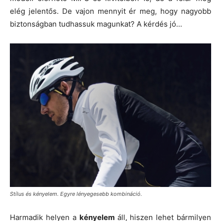
elég jelentős. De vajon mennyit ér meg, hogy nagyobb
biztonságban tudhassuk magunkat? A kérdés jó…
Stílus és kényelem. Egyre lényegesebb kombináció.
Harmadik helyen a
kényelem
áll,
hiszen lehet bármilyen