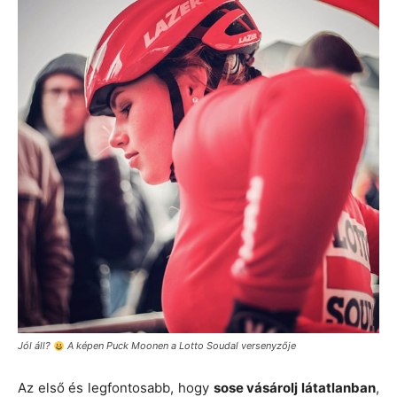
Jól áll?
A képen Puck Moonen a Lotto Soudal versenyzője
Az első és legfontosabb, hogy
sose vásárolj látatlanban
,