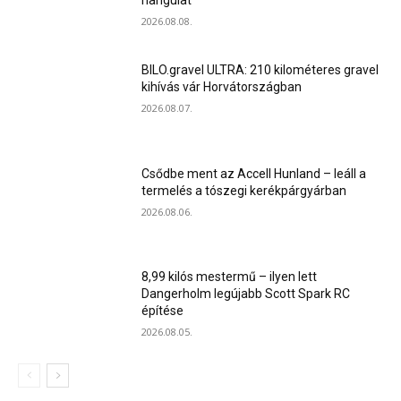
hangulat
2026.08.08.
BILO.gravel ULTRA: 210 kilométeres gravel
kihívás vár Horvátországban
2026.08.07.
Csődbe ment az Accell Hunland – leáll a
termelés a tószegi kerékpárgyárban
2026.08.06.
8,99 kilós mestermű – ilyen lett
Dangerholm legújabb Scott Spark RC
építése
2026.08.05.