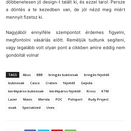
döbbenetesen jó design-t talált ki, és ezzel tarol. Persze
a döntés a te kezedben van, de jól nézd meg miért
mennyit fizetsz ki.
Nagyjából ennyiféle szempontot érdemes figyelni,
megfontolni vásárlás előtt. Reméljük tudtunk segíteni,
vagy legalább volt olyan pont a cikkben amire eddig nem
gondoltál volna!
TAGS
Abus
BBB
bringás bukósisak
bringás fejvédő
bukósisak
Casco
Cratoni
fejvédő
Gepida
kerékpáros bukósisak
kerékpáros fejvédő
Kross
KTM
Lazer
Mavic
Merida
POC
Polisport
Rudy Project
sisak
Specialized
Uvex