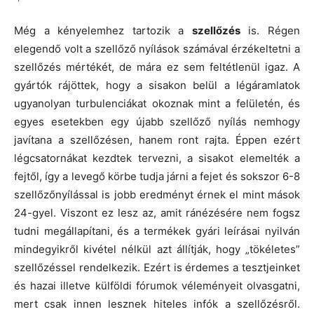
Még a kényelemhez tartozik a
szellőzés
is. Régen
elegendő volt a szellőző nyílások számával érzékeltetni a
szellőzés mértékét, de mára ez sem feltétlenül igaz. A
gyártók rájöttek, hogy a sisakon belül a légáramlatok
ugyanolyan turbulenciákat okoznak mint a felületén, és
egyes esetekben egy újabb szellőző nyílás nemhogy
javítana a szellőzésen, hanem ront rajta. Éppen ezért
légcsatornákat kezdtek tervezni, a sisakot elemelték a
fejtől, így a levegő körbe tudja járni a fejet és sokszor 6-8
szellőzőnyílással is jobb eredményt érnek el mint mások
24-gyel. Viszont ez lesz az, amit ránézésére nem fogsz
tudni megállapítani, és a termékek gyári leírásai nyilván
mindegyikről kivétel nélkül azt állítják, hogy „tökéletes”
szellőzéssel rendelkezik. Ezért is érdemes a tesztjeinket
és hazai illetve külföldi fórumok véleményeit olvasgatni,
mert csak innen lesznek hiteles infók a szellőzésről.