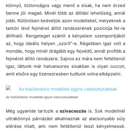
könnyű, biztonságos vagy menő a sisak, ha nem érzed
benne jól magad. Minél több az állítási lehetőség, annál
jobb. Különösen kedveljük azon modelleket, melyeknek a
tarkón lévő fejméret állító rendszerének pozíciója fel-le
állítható. Rengeteget számít a kényelem szempontjából
az, hogy ideális helyen „szorít”-e. Régebben igaz volt a
mondás, hogy minél drágább egy fejvédő, annál profibb a
fejméret állító rendszere. Sajnos ez mára nem feltétlenül
igaz, láttunk már hatvanezres sisakban is olyan cuccot,
amit elsőre egy tizenezresben tudtunk volna elképzelni.
Az trail/enduro modellek egyre robosztusabbak
Még ugyanide tartozik a
szivacsozás
is. Sok modellnél
ultrakönnyű párnázást alkalmaznak az alacsonyabb súly
elérése miatt, ami nem feltétlenül teszi kényelmessé.