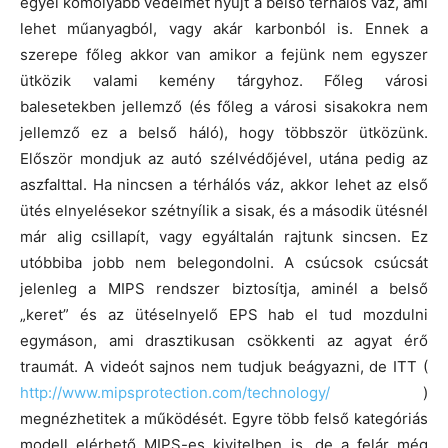
egyel komolyabb védelmet nyújt a belső térhálós váz, ami
lehet műanyagból, vagy akár karbonból is. Ennek a
szerepe főleg akkor van amikor a fejünk nem egyszer
ütközik valami kemény tárgyhoz. Főleg városi
balesetekben jellemző (és főleg a városi sisakokra nem
jellemző ez a belső háló), hogy többször ütközünk.
Először mondjuk az autó szélvédőjével, utána pedig az
aszfalttal. Ha nincsen a térhálós váz, akkor lehet az első
ütés elnyelésekor szétnyílik a sisak, és a második ütésnél
már alig csillapít, vagy egyáltalán rajtunk sincsen. Ez
utóbbiba jobb nem belegondolni. A csúcsok csúcsát
jelenleg a MIPS rendszer biztosítja, aminél a belső
„keret” és az ütéselnyelő EPS hab el tud mozdulni
egymáson, ami drasztikusan csökkenti az agyat érő
traumát. A videót sajnos nem tudjuk beágyazni, de ITT (
http://www.mipsprotection.com/technology/
)
megnézhetitek a működését. Egyre több felső kategóriás
modell elérhető MIPS-es kivitelben is, de a felár még