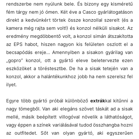
rendszerbe nem nyúlunk bele. És bizony egy kisméretű
fém tárgy nem jó ómen. Két éve a Casco gyárlátogatáson
direkt a kedvünkért törtek össze konzollal szerelt (és a
kamera még rajta sem volt!) és konzol nélküli sisakot. Az
eredmény megdöbbentő volt, a konzol simán átszakította
az EPS habot, hiszen nagyon kis felületen oszlott el a
becsapódás ereje… Amennyiben a sisakon gyárilag van
„gopro” konzol, ott a gyártó eleve beletervezte ezen
eszközöket a töréstesztbe. De ha a sisak tetején van a
konzol, akkor a halántékunkhoz jobb ha nem szerelsz fel
ilyet.
Egyre több gyártó próbál különböző
extrák
kal kitűnni a
nagy tömegből. Van aki elegáns szövet táskát ad a sisak
mellé, másik beépített villogóval növelik a láthatóságot,
vagy éppen a színek variálásával tudod összhangba hozni
az outfitedet. Sőt van olyan gyártó, aki egyszerűen