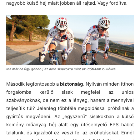
nagyobb külső héj miatt jobban áll rajtad. Vagy fordítva.
Ma már ne úgy gondolj az aero sisakokra mint az időfutam bukókra!
Második legfontosabb a
biztonság
. Nyilván minden itthon
forgalomba kerülő sisak megfelel az uniós
szabványoknak, de nem ez a lényeg, hanem a mennyivel
teljesítik túl? Jelenleg többféle megoldással próbálnak a
gyártók megvédeni. Az „egyszerű” sisakokban a külső
kemény műanyag héj alatt egy ütéselnyelő EPS habot
találunk, és igazából ez veszi fel az erőhatásokat. Ennél