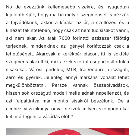
No de evezzünk kellemesebb vizekre, és nyugodtan
kijelenthetjük, hogy ma bármelyik szegmensét is nézzük
a fejvédőknek, akkor a kínálat az ár, a szellőzés és a
kinézet tekintetében, hogy csak az nem tud sisakot venni,
aki nem akar. Az árak 7000 forinttól százezer fölöttig
terjednek, mindenkinek az igényei korlátozzák csak a
lehetőségeit. Akárcsak a kerékpár piacon, itt is sokféle
szegmens alakult ki, mi is ezek szerint csoportosítottuk a
sisakokat. Városi, pedelec, MTB, trail/enduro, országúti,
aero és gyerek. Jelenleg ennyi markáns vonalat lehet
megkülönböztetni. Persze vannak összeolvadások,
hiszen sok országúti modell mellé adnak napellenzőt, és
azt felpattintva már montis sisakról beszélünk. De a
címhez visszakanyarodva, nézzük milyen szempontokat
kell mérlegelni a vásárlás előtt?