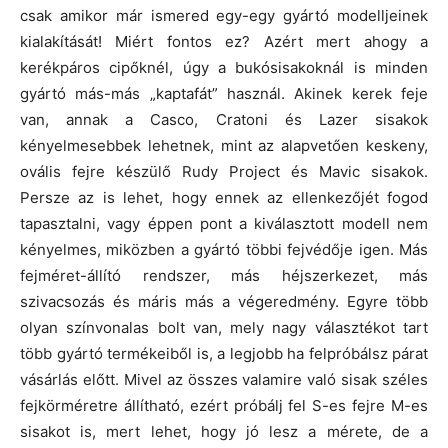
csak amikor már ismered egy-egy gyártó modelljeinek
kialakítását! Miért fontos ez? Azért mert ahogy a
kerékpáros cipőknél, úgy a bukósisakoknál is minden
gyártó más-más „kaptafát” használ. Akinek kerek feje
van, annak a Casco, Cratoni és Lazer sisakok
kényelmesebbek lehetnek, mint az alapvetően keskeny,
ovális fejre készülő Rudy Project és Mavic sisakok.
Persze az is lehet, hogy ennek az ellenkezőjét fogod
tapasztalni, vagy éppen pont a kiválasztott modell nem
kényelmes, miközben a gyártó többi fejvédője igen. Más
fejméret-állító rendszer, más héjszerkezet, más
szivacsozás és máris más a végeredmény. Egyre több
olyan színvonalas bolt van, mely nagy választékot tart
több gyártó termékeiből is, a legjobb ha felpróbálsz párat
vásárlás előtt. Mivel az összes valamire való sisak széles
fejkörméretre állítható, ezért próbálj fel S-es fejre M-es
sisakot is, mert lehet, hogy jó lesz a mérete, de a