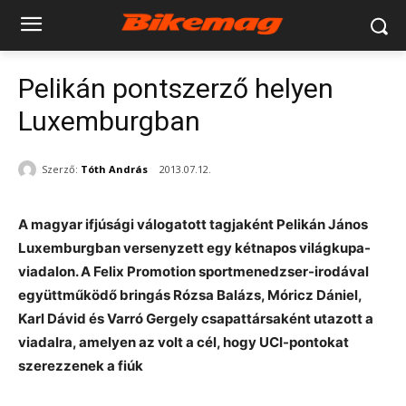
Pelikán pontszerző helyen
Luxemburgban
Szerző:
Tóth András
2013.07.12.
A magyar ifjúsági válogatott tagjaként Pelikán János
Luxemburgban versenyzett egy kétnapos világkupa-
viadalon. A Felix Promotion sportmenedzser-irodával
együttműködő bringás Rózsa Balázs, Móricz Dániel,
Karl Dávid és Varró Gergely csapattársaként utazott a
viadalra, amelyen az volt a cél, hogy UCI-pontokat
szerezzenek a fiúk