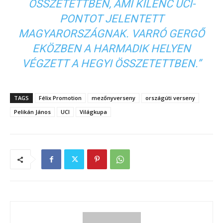
ÖSSZETETTBEN, AMI KILENC UCI-
PONTOT JELENTETT
MAGYARORSZÁGNAK. VARRÓ GERGŐ
EKÖZBEN A HARMADIK HELYEN
VÉGZETT A HEGYI ÖSSZETETTBEN.”
TAGS
Félix Promotion
mezőnyverseny
országúti verseny
Pelikán János
UCI
Világkupa