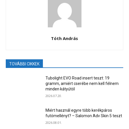
Tóth András
TOVÁBBI CIKKEK
Tubolight EVO Road insert teszt: 19
gramm, amiért cserébe nem kell félnem
minden kátyútól
2026.07.20.
Miért használ egyre több kerékpáros
futómellényt? – Salomon Adv Skin 5 teszt
2026.08.01.