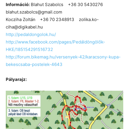
Információ:
Blahut Szabolcs +36 30 5430276
blahut.szabolcs@gmail.com
Kocziha Zoltán +36 70 2348913 zolika.ko-
ciha@digikabel.hu
http://pedaldongolok.hu/
http://www.facebook.com/pages/Pedáldöngölők-
HKE/185154291516732
http://forum.bikemag.hu/versenyek-42/karacsony-kupa-
bekescsaba-postelek-4643
Pályarajz: