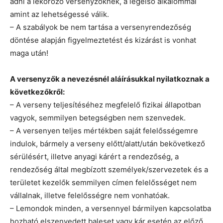
adni a leköröző versenyzőknek, a legelső alkalommal
amint az lehetségessé válik.
– A szabályok be nem tartása a versenyrendezőség
döntése alapján figyelmeztetést és kizárást is vonhat
maga után!
A versenyzők a nevezésnél aláírásukkal nyilatkoznak a
következőkről:
– A verseny teljesítéséhez megfelelő fizikai állapotban
vagyok, semmilyen betegségben nem szenvedek.
– A versenyen teljes mértékben saját felelősségemre
indulok, bármely a verseny előtt/alatt/után bekövetkező
sérülésért, illetve anyagi kárért a rendezőség, a
rendezőség által megbízott személyek/szervezetek és a
területet kezelők semmilyen címen felelősséget nem
vállalnak, illetve felelősségre nem vonhatóak.
– Lemondok minden, a versennyel bármilyen kapcsolatba
hozható elszenvedett baleset vagy kár esetén az előző