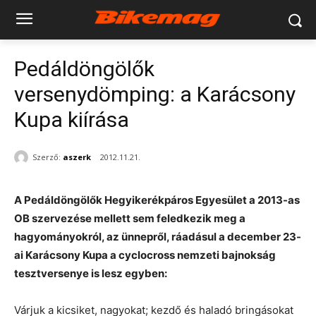
Pedáldöngölők
versenydömping: a Karácsony
Kupa kiírása
Szerző:
aszerk
2012.11.21.
A Pedáldöngölők Hegyikerékpáros Egyesület a 2013-as
OB szervezése mellett sem feledkezik meg a
hagyományokról, az ünnepről, ráadásul a december 23-
ai Karácsony Kupa a cyclocross nemzeti bajnokság
tesztversenye is lesz egyben:
Várjuk a kicsiket, nagyokat; kezdő és haladó bringásokat