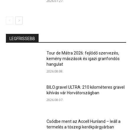
2026.07.27.
LEGFRISSEBB
Tour de Mátra 2026: fejlődő szervezés,
kemény mászások és igazi granfondós
hangulat
2026.08.08.
BILO.gravel ULTRA: 210 kilométeres gravel
kihívás vár Horvátországban
2026.08.07.
Csődbe ment az Accell Hunland – leáll a
termelés a tószegi kerékpárgyárban