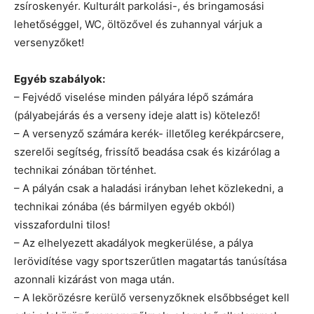
zsíroskenyér. Kulturált parkolási-, és bringamosási
lehetőséggel, WC, öltözővel és zuhannyal várjuk a
versenyzőket!
Egyéb szabályok:
– Fejvédő viselése minden pályára lépő számára
(pályabejárás és a verseny ideje alatt is) kötelező!
– A versenyző számára kerék- illetőleg kerékpárcsere,
szerelői segítség, frissítő beadása csak és kizárólag a
technikai zónában történhet.
– A pályán csak a haladási irányban lehet közlekedni, a
technikai zónába (és bármilyen egyéb okból)
visszafordulni tilos!
– Az elhelyezett akadályok megkerülése, a pálya
lerövidítése vagy sportszerűtlen magatartás tanúsítása
azonnali kizárást von maga után.
– A lekörözésre kerülő versenyzőknek elsőbbséget kell