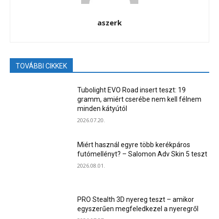
aszerk
TOVÁBBI CIKKEK
Tubolight EVO Road insert teszt: 19
gramm, amiért cserébe nem kell félnem
minden kátyútól
2026.07.20.
Miért használ egyre több kerékpáros
futómellényt? – Salomon Adv Skin 5 teszt
2026.08.01.
PRO Stealth 3D nyereg teszt – amikor
egyszerűen megfeledkezel a nyeregről