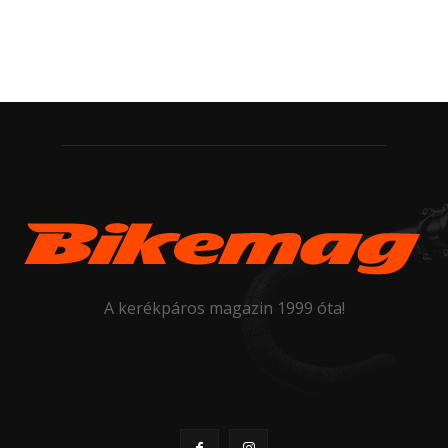
A kerékpáros magazin 1999 óta!