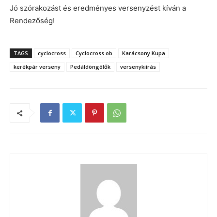
Jó szórakozást és eredményes versenyzést kíván a
Rendezőség!
TAGS
cyclocross
Cyclocross ob
Karácsony Kupa
kerékpár verseny
Pedáldöngölők
versenykiírás