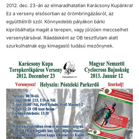
2012. dec. 23-án az elmaradhatatlan Karácsony Kupánkra!
Ez a verseny elsősorban az örömbringázásról, az
együttlétről szól. Könnyedebb pályákon bárki
kipróbálhatja magát a terepen, vagy jóízűen meccselhet
versenytársával. Ráadásként az OB tesztfutam alatt
szurkolhatnak egy kimagasló tudású mezőnynek.