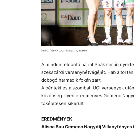
Fotó: Vanik Zoltán/Bringasport
A mindent eldöntő hajrát Peák simán nyert
szekszárdi versenyhétvégéjét. Hab a tortá
dobogó harmadik fokán zárt.
A pénteki és a szombati UCI versenyek után
közönség. Ilyen eredményes Gemenc Nagydí
tökéletesen sikerült!
EREDMÉNYEK
Alisca Bau Gemenc Nagydíj Villanyfényes G