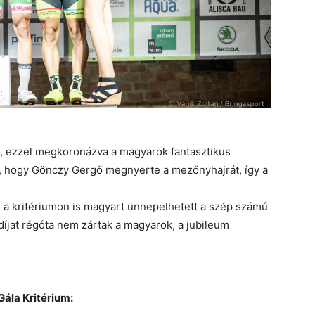
e, ezzel megkoronázva a magyarok fantasztikus
n, hogy Gönczy Gergő megnyerte a mezőnyhajrát, így a
 a kritériumon is magyart ünnepelhetett a szép számú
jat régóta nem zártak a magyarok, a jubileum
ála Kritérium: