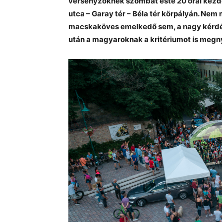
versenyzőknek szombat este 20 órai kezdett
utca – Garay tér – Béla tér körpályán. Nem
macskaköves emelkedő sem, a nagy kérdés p
után a magyaroknak a kritériumot is megn