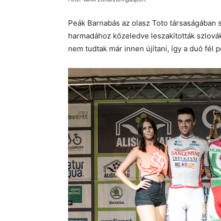
Peák Barnabás az olasz Toto társaságában s
harmadához közeledve leszakították szlovák 
nem tudtak már innen újítani, így a duó fél 