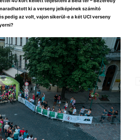
el 40 kört kellett teljesíteni a Béla tér – Bezerédy
 maradhatott ki a verseny jelképének számító
edig az volt, vajon sikerül-e a két UCI verseny
yerni?