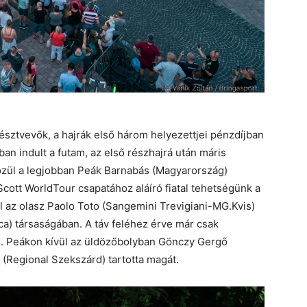
résztvevők, a hajrák első három helyezettjei pénzdíjban
ban indult a futam, az első részhajrá után máris
zül a legjobban Peák Barnabás (Magyarország)
cott WorldTour csapatához aláíró fiatal tehetségünk a
l az olasz Paolo Toto (Sangemini Trevigiani-MG.Kvis)
ca) társaságában. A táv feléhez érve már csak
. Peákon kívül az üldözőbolyban Gönczy Gergő
 (Regional Szekszárd) tartotta magát.