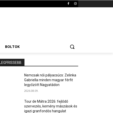
BOLTOK
LEGFRISSEBB
Nemcsak női pályacsúcs: Zelinka
Gabriella minden magyar férfit
legyőzött Nagyatádon
2026.08.09.
Tour de Mátra 2026: fejlődő
szervezés, kemény mászások és
igazi granfondós hangulat