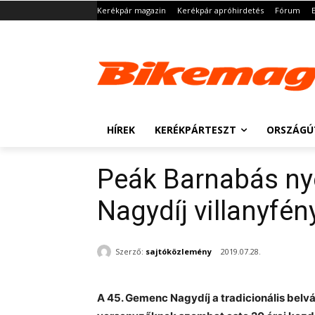
Kerékpár magazin
Kerékpár apróhirdetés
Fórum
HÍREK
KERÉKPÁRTESZT
ORSZÁGÚ
Peák Barnabás ny
Nagydíj villanyfén
Szerző:
sajtóközlemény
2019.07.28.
A 45. Gemenc Nagydíj a tradicionális belvá