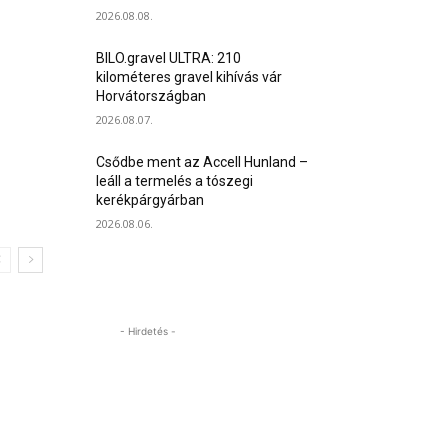
2026.08.08.
BILO.gravel ULTRA: 210
kilométeres gravel kihívás vár
Horvátországban
2026.08.07.
Csődbe ment az Accell Hunland –
leáll a termelés a tószegi
kerékpárgyárban
2026.08.06.
- Hirdetés -