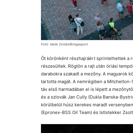
Fotó: Vanik Zoltán/Bringasport
Öt körönként részhajráért sprintelhettek a 
részesültek. Rögtön a rajt után óriási tempó
darabokra szakadt a mezőny. A magyarok kö
tartotta magát. A nemrégiben a Mitchelton-S
táv első harmadában el is lépett a mezőnytő
és a szlovák Jan Cully (Dukla Banska-Bystri
körülbelül húsz kerekes maradt versenyben
(Epronex-BSS Oil Team) és Istlstekker Zsolt