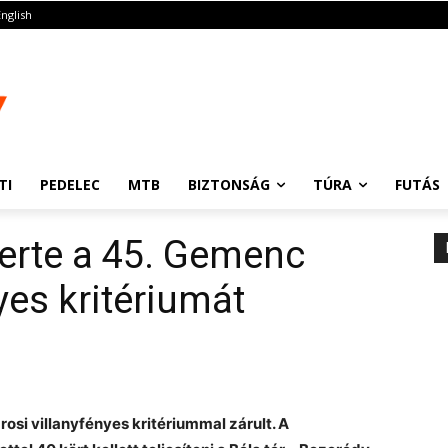
English
TI
PEDELEC
MTB
BIZTONSÁG
TÚRA
FUTÁS
erte a 45. Gemenc
yes kritériumát
rosi villanyfényes kritériummal zárult. A