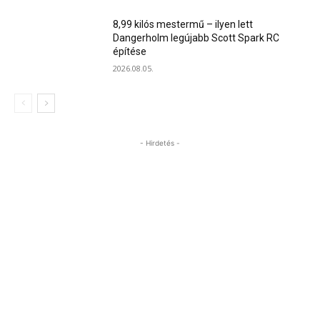
8,99 kilós mestermű – ilyen lett
Dangerholm legújabb Scott Spark RC
építése
2026.08.05.
- Hirdetés -