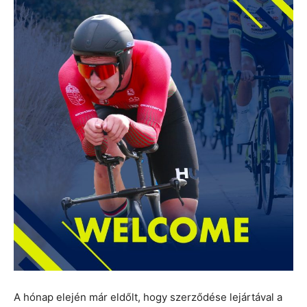
A hónap elején már eldőlt, hogy szerződése lejártával a