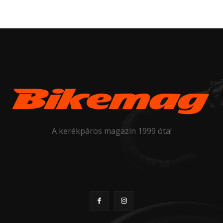
A kerékpáros magazin 1999 óta!