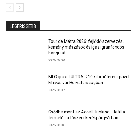
LEGFRISSEBB
Tour de Mátra 2026: fejlődő szervezés,
kemény mászások és igazi granfondós
hangulat
2026.08.08.
BILO.gravel ULTRA: 210 kilométeres gravel
kihívás vár Horvátországban
2026.08.07.
Csődbe ment az Accell Hunland – leáll a
termelés a tószegi kerékpárgyárban
2026.08.06.