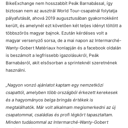
BikeExchange nem hosszabbít Peák Barnabással, így
biztosan nem az ausztrál World Tour-csapatnál folytatja
pályafutását, ahová 2019 augusztusában gyakornokként
került, és amelynél ezt követően két teljes idényt töltött a
többszörös magyar bajnok. Ezután kérdéses volt a
magyar versenyző sorsa, de a mai napon az Intermarché-
Wanty-Gobert Matériaux honlapján és a facebook oldalán
is beszámolt a legfrissebb igazolásukról, Peák
Barnabásról, akit elsősorban a sprinteknél szeretnének
használni.
„Nagyon vonzó ajánlatot kaptam egy nemzetközi
csapattól, amelyben több országból érkezett kerekesek
és a hagyományos belga bringás értékek is
megtalálhatók. Már volt alkalmam megismerkedni az új
csapatommal, családias és profi légkört tapasztaltam.
Minden tudásommal az Intermarché-Wanty-Gobert