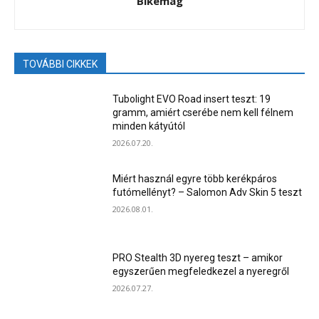
Bikemag
TOVÁBBI CIKKEK
Tubolight EVO Road insert teszt: 19
gramm, amiért cserébe nem kell félnem
minden kátyútól
2026.07.20.
Miért használ egyre több kerékpáros
futómellényt? – Salomon Adv Skin 5 teszt
2026.08.01.
PRO Stealth 3D nyereg teszt – amikor
egyszerűen megfeledkezel a nyeregről
2026.07.27.