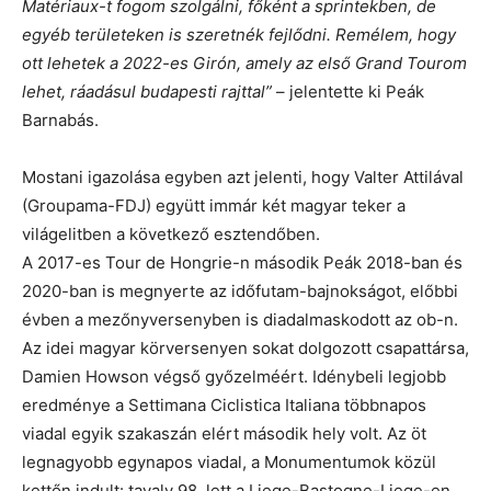
Matériaux-t fogom szolgálni, főként a sprintekben, de
egyéb területeken is szeretnék fejlődni. Remélem, hogy
ott lehetek a 2022-es Girón, amely az első Grand Tourom
lehet, ráadásul budapesti rajttal”
– jelentette ki Peák
Barnabás.
Mostani igazolása egyben azt jelenti, hogy Valter Attilával
(Groupama-FDJ) együtt immár két magyar teker a
világelitben a következő esztendőben.
A 2017-es Tour de Hongrie-n második Peák 2018-ban és
2020-ban is megnyerte az időfutam-bajnokságot, előbbi
évben a mezőnyversenyben is diadalmaskodott az ob-n.
Az idei magyar körversenyen sokat dolgozott csapattársa,
Damien Howson végső győzelméért. Idénybeli legjobb
eredménye a Settimana Ciclistica Italiana többnapos
viadal egyik szakaszán elért második hely volt. Az öt
legnagyobb egynapos viadal, a Monumentumok közül
kettőn indult: tavaly 98. lett a Liege-Bastogne-Liege-en,