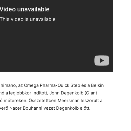
Shimano, az Omega Pharma-Quick Step és a Belkin
d a legjobbkor indított, John Degenkolb (Giant-
só métereken. Összetettben Meersman leszorult a
nyerő Nacer Bouhanni vezet Degenkolb előtt.