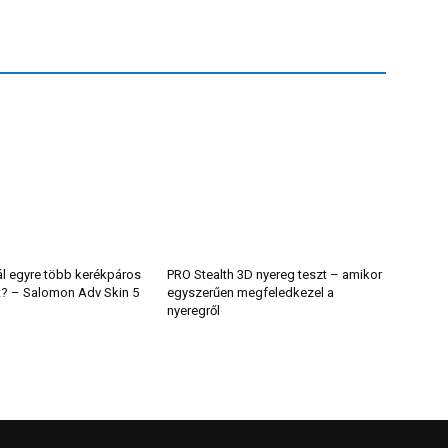
ál egyre több kerékpáros
PRO Stealth 3D nyereg teszt – amikor
t? – Salomon Adv Skin 5
egyszerűen megfeledkezel a
nyeregről