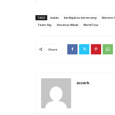
.
TAGS
bukás
kerékpáros körverseny
Moreno H
Team Sky
Vincenzo Nibali
WorldTour
Share
aszerk