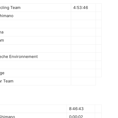
ycling Team
4:53:46
Shimano
ha
am
Seche Environnement
dge
ar Team
8:46:43
-Shimano
0:00:02