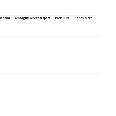
ofland
országúti kerékpársport
Paris-Nice
Párizs-Nizza