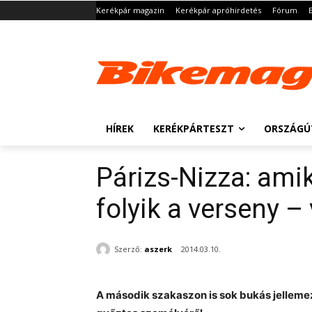
Kerékpár magazin
Kerékpár apróhirdetés
Fórum
HÍREK
KERÉKPÁRTESZT
ORSZÁGÚ
Párizs-Nizza: ami
folyik a verseny –
Szerző:
aszerk
2014.03.10.
A második szakaszon is sok bukás jellemezt