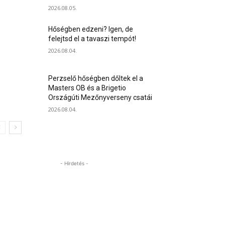
2026.08.05.
Hőségben edzeni? Igen, de
felejtsd el a tavaszi tempót!
2026.08.04.
Perzselő hőségben dőltek el a
Masters OB és a Brigetio
Országúti Mezőnyverseny csatái
2026.08.04.
- Hirdetés -