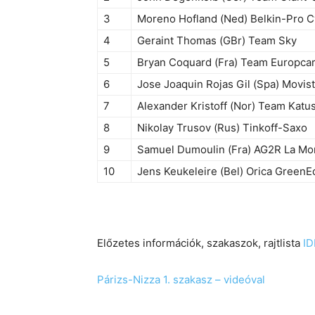
3
Moreno Hofland (Ned) Belkin-Pro C
4
Geraint Thomas (GBr) Team Sky
5
Bryan Coquard (Fra) Team Europca
6
Jose Joaquin Rojas Gil (Spa) Movis
7
Alexander Kristoff (Nor) Team Katu
8
Nikolay Trusov (Rus) Tinkoff-Saxo
9
Samuel Dumoulin (Fra) AG2R La Mo
10
Jens Keukeleire (Bel) Orica Green
Előzetes információk, szakaszok, rajtlista
I
Párizs-Nizza 1. szakasz – videóval