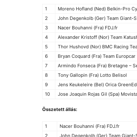
1
Moreno Hofland (Ned) Belkin-Pro C
2
John Degenkolb (Ger) Team Giant-
3
Nacer Bouhanni (Fra) FDJ.fr
4
Alexander Kristoff (Nor) Team Katus
5
Thor Hushovd (Nor) BMC Racing Te
6
Bryan Coquard (Fra) Team Europcar
7
Armindo Fonseca (Fra) Bretagne – 
8
Tony Gallopin (Fra) Lotto Belisol
9
Jens Keukeleire (Bel) Orica GreenE
10
Jose Joaquin Rojas Gil (Spa) Movist
Összetett állás:
1
Nacer Bouhanni (Fra) FDJ.fr
2
John Degenkolb (Ger) Team Giant