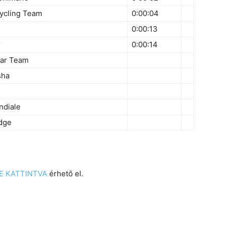
ycling Team
0:00:04
0:00:13
r
0:00:14
tar Team
sha
ndiale
Edge
DE KATTINTVA
érhető el.