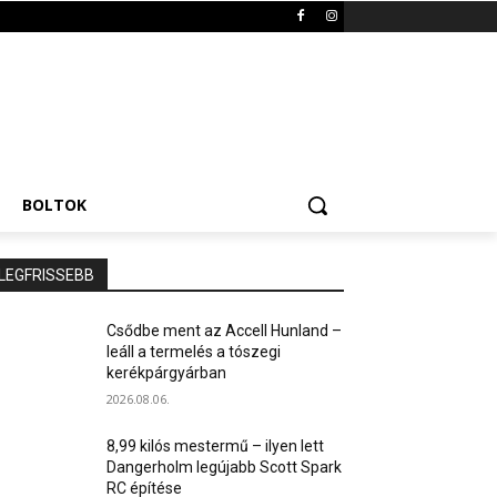
BOLTOK
LEGFRISSEBB
Csődbe ment az Accell Hunland –
leáll a termelés a tószegi
kerékpárgyárban
2026.08.06.
8,99 kilós mestermű – ilyen lett
Dangerholm legújabb Scott Spark
RC építése