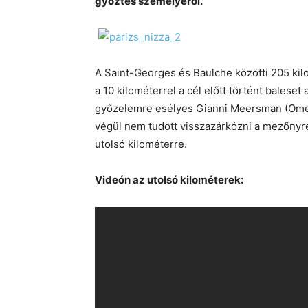
győztes személyéről.
A Saint-Georges és Baulche közötti 205 ki
a 10 kilométerrel a cél előtt történt baleset
győzelemre esélyes Gianni Meersman (Omeg
végül nem tudott visszazárkózni a mezőnyr
utolsó kilométerre.
Videón az utolsó kilométerek: