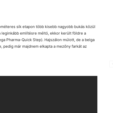
lométeres sík etapon több kisebb nagyobb bukás közül
 a leginkább említésre méltó, ekkor került földre a
a Pharma-Quick Step). Hajszálon múlott, de a belga
e, pedig már majdnem elkapta a mezőny farkát az