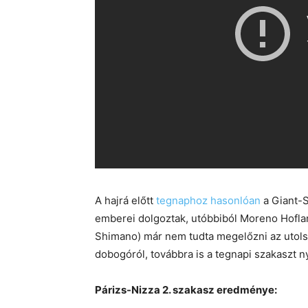
A hajrá előtt
tegnaphoz hasonlóan
a Giant-
emberei dolgoztak, utóbbiból Moreno Hoflan
Shimano) már nem tudta megelőzni az utol
dobogóról, továbbra is a tegnapi szakaszt 
Párizs-Nizza 2. szakasz eredménye: