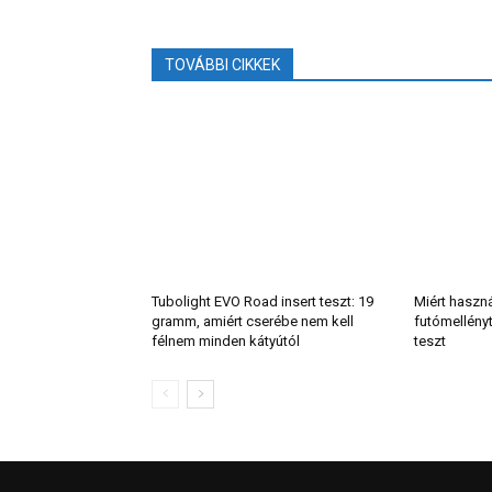
TOVÁBBI CIKKEK
Tubolight EVO Road insert teszt: 19
Miért haszn
gramm, amiért cserébe nem kell
futómellény
félnem minden kátyútól
teszt