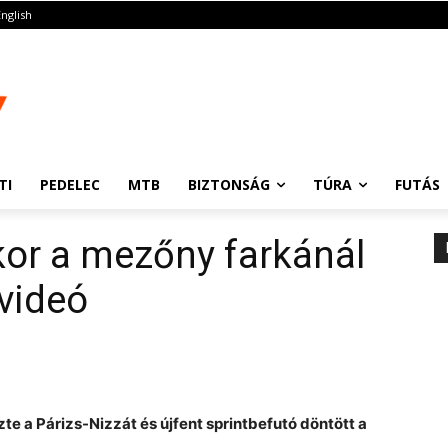
English
TI
PEDELEC
MTB
BIZTONSÁG
TÚRA
FUTÁS
kor a mezőny farkánál
 videó
e a Párizs-Nizzát és újfent sprintbefutó döntött a