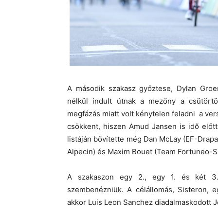
A második szakasz győztese, Dylan Groe
nélkül indult útnak a mezőny a csütört
megfázás miatt volt kénytelen feladni a ver
csökkent, hiszen Amud Jansen is idő előtt
listáján bővítette még Dan McLay (EF-Drap
Alpecin) és Maxim Bouet (Team Fortuneo-S
A szakaszon egy 2., egy 1. és két 3.
szembenézniük. A célállomás, Sisteron, e
akkor Luis Leon Sanchez diadalmaskodott Je