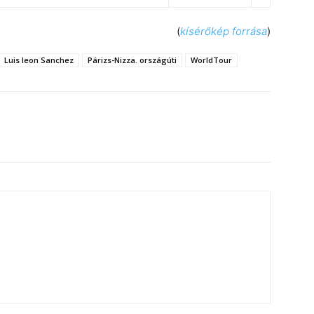
(
kísérőkép forrása
)
Luis leon Sanchez
Párizs-Nizza. országúti
WorldTour