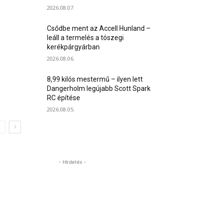
2026.08.07.
Csődbe ment az Accell Hunland –
leáll a termelés a tószegi
kerékpárgyárban
2026.08.06.
8,99 kilós mestermű – ilyen lett
Dangerholm legújabb Scott Spark
RC építése
2026.08.05.
- Hirdetés -