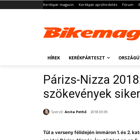
Kerékpár magazin
Kerékpár apróhirdetés
Fórum
HÍREK
KERÉKPÁRTESZT
ORSZÁGÚ
Párizs-Nizza 2018
szökevények sike
Szerző:
Anita Pethő
2018.03.09.
Túl a verseny félidején immáron 1. és 2. 