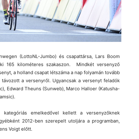
nwegen (LottoNL-Jumbo) és csapattársa, Lars Boom
öki 165 kilométeres szakaszon. Mindkét versenyző
senyt, a holland csapat létszáma a nap folyamán tovább
 távozott a versenyről. Ugyancsak a versenyt feladók
ac), Edward Theuns (Sunweb), Marco Halloer (Katusha-
amsic).
 kategóriás emelkedővel kellett a versenyzőknek
gyébként 2012-ben szerepelt utoljára a programban,
ns Voigt előtt.