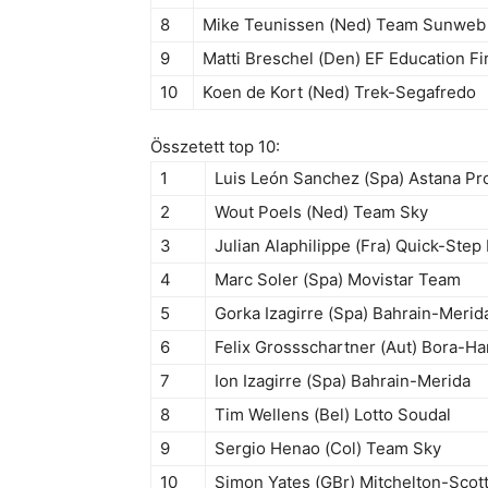
8
Mike Teunissen (Ned) Team Sunweb
9
Matti Breschel (Den) EF Education F
10
Koen de Kort (Ned) Trek-Segafredo
Összetett top 10:
1
Luis León Sanchez (Spa) Astana P
2
Wout Poels (Ned) Team Sky
3
Julian Alaphilippe (Fra) Quick-Step
4
Marc Soler (Spa) Movistar Team
5
Gorka Izagirre (Spa) Bahrain-Merid
6
Felix Grossschartner (Aut) Bora-H
7
Ion Izagirre (Spa) Bahrain-Merida
8
Tim Wellens (Bel) Lotto Soudal
9
Sergio Henao (Col) Team Sky
10
Simon Yates (GBr) Mitchelton-Scot