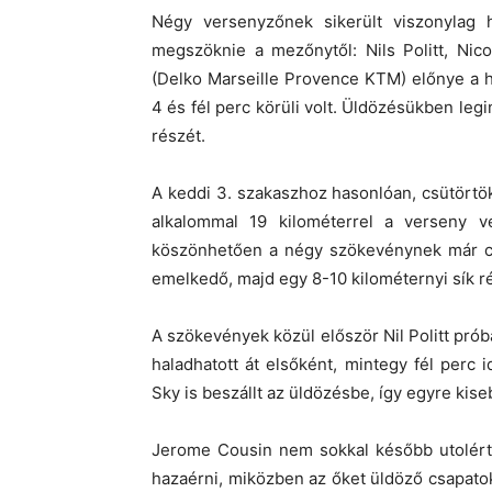
Négy versenyzőnek sikerült viszonylag 
megszöknie a mezőnytől: Nils Politt, Nic
(Delko Marseille Provence KTM) előnye a hó
4 és fél perc körüli volt. Üldözésükben leg
részét.
A keddi 3. szakaszhoz hasonlóan, csütörtök
alkalommal 19 kilométerrel a verseny v
köszönhetően a négy szökevénynek már csa
emelkedő, majd egy 8-10 kilométernyi sík r
A szökevények közül először Nil Politt prób
haladhatott át elsőként, mintegy fél perc
Sky is beszállt az üldözésbe, így egyre kis
Jerome Cousin nem sokkal később utolérte
hazaérni, miközben az őket üldöző csapatok