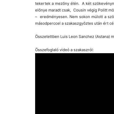
tekertek a mezőny élén. A két szökevény
előnye maradt csak, Cousin végig Politt mö
– eredményesen. Nem sokon múlott a szöké
másodperccel a szakaszgyőztes után ért cé
Összetettben Luis Leon Sanchez (Astana) me
Összefoglaló videó a szakaszról: