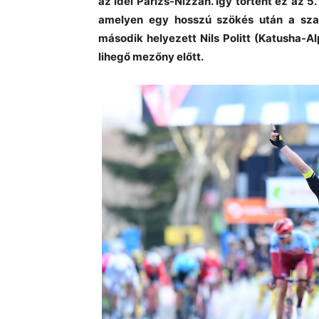
az idei Párizs-Nizzán. Így történt ez az 
amelyen egy hosszú szökés után a sza
második helyezett Nils Politt (Katusha-
lihegő mezőny előtt.