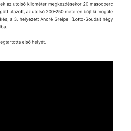
nek az utolsó kilométer megkezdésekor 20 másodperc
gött utazott, az utolsó 200-250 méteren bújt ki mögüle
s, a 3. helyezett André Greipel (Lotto-Soudal) négy
lba.
gtartotta első helyét.