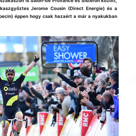
5. szakaszon is Salon-de Provance és Sisteron között,
kaszgyőztes Jerome Cousin (Direct Energie) és a
Alpecin) éppen hogy csak hazaért a már a nyakukban