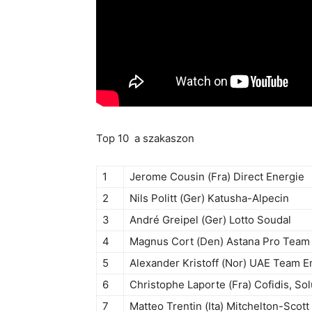
Top 10 a szakaszon
1
Jerome Cousin (Fra) Direct Energie
2
Nils Politt (Ger) Katusha-Alpecin
3
André Greipel (Ger) Lotto Soudal
4
Magnus Cort (Den) Astana Pro Team
5
Alexander Kristoff (Nor) UAE Team E
6
Christophe Laporte (Fra) Cofidis, Sol
7
Matteo Trentin (Ita) Mitchelton-Scott