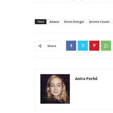
TAGS
Astana
Direct Energie
Jerome Cousin
Share
Anita Pethő