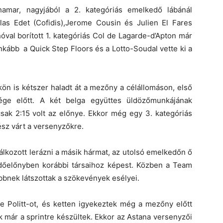
hamar, nagyjából a 2. kategóriás emelkedő lábánál
olas Edet (Cofidis),Jerome Cousin és Julien El Fares
val borított 1. kategóriás Col de Lagarde-d’Apton már
inkább a Quick Step Floors és a Lotto-Soudal vette ki a
ön is kétszer haladt át a mezőny a célállomáson, első
ége előtt. A két belga együttes üldözőmunkájának
k 2:15 volt az előnye. Ekkor még egy 3. kategóriás
ész várt a versenyzőkre.
álkozott lerázni a másik hármat, az utolsó emelkedőn ő
 időelőnyben korábbi társaihoz képest. Közben a Team
ebbnek látszottak a szökevények esélyei.
 Politt-ot, és ketten igyekeztek még a mezőny előtt
 már a sprintre készültek. Ekkor az Astana versenyzői