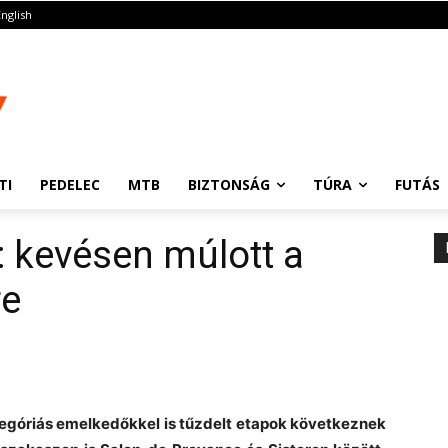
English
TI
PEDELEC
MTB
BIZTONSÁG
TÚRA
FUTÁS
: kevésen múlott a
re
kategóriás emelkedőkkel is tűzdelt etapok következnek