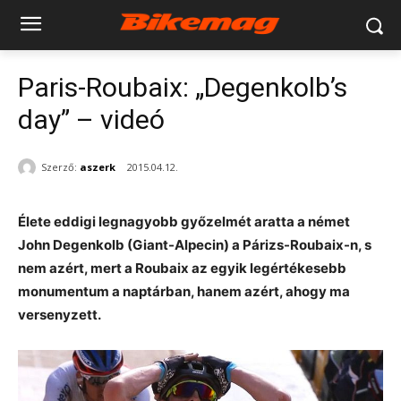
Paris-Roubaix: „Degenkolb’s
day” – videó
Szerző:
aszerk
2015.04.12.
Élete eddigi legnagyobb győzelmét aratta a német
John Degenkolb (Giant-Alpecin) a Párizs-Roubaix-n, s
nem azért, mert a Roubaix az egyik legértékesebb
monumentum a naptárban, hanem azért, ahogy ma
versenyzett.