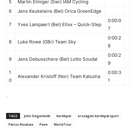
5
Martin Elmiger (Swi) IAM Cycling
6
Jens Keukeleire (Bel) Orica GreenEdge
0:00:0
7
Yves Lampaert (Bel) Etixx – Quick-Step
7
0:00:2
8
Luke Rowe (GBr) Team Sky
8
0:00:2
9
Jens Debusschere (Bel) Lotto Soudal
9
1
0:00:3
Alexander Kristoff (Nor) Team Katusha
0
1
.
TAGS
John Degenkolb
kerékpár
országúti kerékpársport
Párizs-Roubaix
Pave
WorldTour