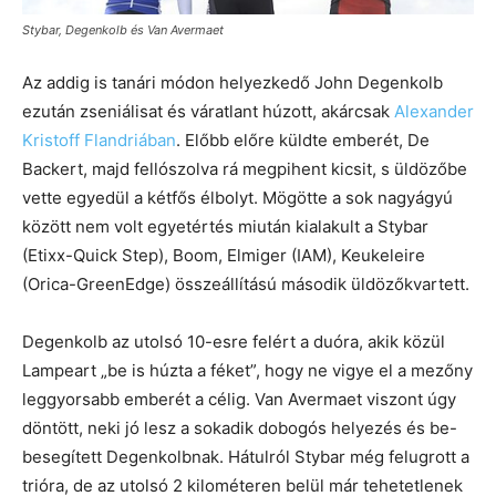
Stybar, Degenkolb és Van Avermaet
Az addig is tanári módon helyezkedő John Degenkolb
ezután zseniálisat és váratlant húzott, akárcsak
Alexander
Kristoff Flandriában
. Előbb előre küldte emberét, De
Backert, majd fellószolva rá megpihent kicsit, s üldözőbe
vette egyedül a kétfős élbolyt. Mögötte a sok nagyágyú
között nem volt egyetértés miután kialakult a Stybar
(Etixx-Quick Step), Boom, Elmiger (IAM), Keukeleire
(Orica-GreenEdge) összeállítású második üldözőkvartett.
Degenkolb az utolsó 10-esre felért a duóra, akik közül
Lampeart „be is húzta a féket”, hogy ne vigye el a mezőny
leggyorsabb emberét a célig. Van Avermaet viszont úgy
döntött, neki jó lesz a sokadik dobogós helyezés és be-
besegített Degenkolbnak. Hátulról Stybar még felugrott a
trióra, de az utolsó 2 kilométeren belül már tehetetlenek