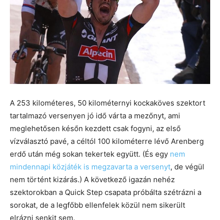
A 253 kilométeres, 50 kilométernyi kockaköves szektort
tartalmazó versenyen jó idő várta a mezőnyt, ami
meglehetősen későn kezdett csak fogyni, az első
vízválasztó pavé, a céltól 100 kilométerre lévő Arenberg
erdő után még sokan tekertek együtt. (És egy
nem
mindennapi közjáték is megzavarta a versenyt
, de végül
nem történt kizárás.) A következő igazán nehéz
szektorokban a Quick Step csapata próbálta szétrázni a
sorokat, de a legfőbb ellenfelek közül nem sikerült
elrázni senkit sem.