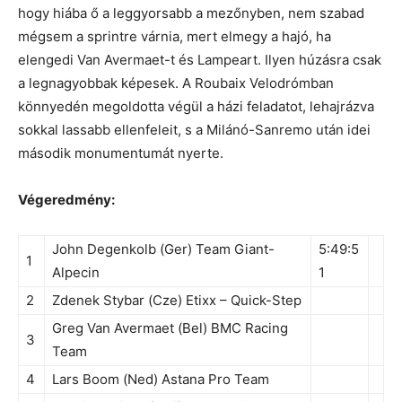
hogy hiába ő a leggyorsabb a mezőnyben, nem szabad
mégsem a sprintre várnia, mert elmegy a hajó, ha
elengedi Van Avermaet-t és Lampeart. Ilyen húzásra csak
a legnagyobbak képesek. A Roubaix Velodrómban
könnyedén megoldotta végül a házi feladatot, lehajrázva
sokkal lassabb ellenfeleit, s a Milánó-Sanremo után idei
második monumentumát nyerte.
Végeredmény:
John Degenkolb (Ger) Team Giant-
5:49:5
1
Alpecin
1
2
Zdenek Stybar (Cze) Etixx – Quick-Step
Greg Van Avermaet (Bel) BMC Racing
3
Team
4
Lars Boom (Ned) Astana Pro Team