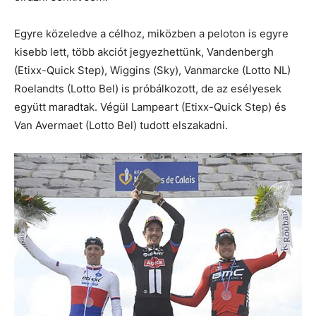
Egyre közeledve a célhoz, miközben a peloton is egyre
kisebb lett, több akciót jegyezhettünk, Vandenbergh
(Etixx-Quick Step), Wiggins (Sky), Vanmarcke (Lotto NL)
Roelandts (Lotto Bel) is próbálkozott, de az esélyesek
együtt maradtak. Végül Lampeart (Etixx-Quick Step) és
Van Avermaet (Lotto Bel) tudott elszakadni.