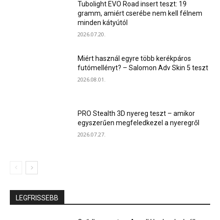
Tubolight EVO Road insert teszt: 19
gramm, amiért cserébe nem kell félnem
minden kátyútól
2026.07.20.
Miért használ egyre több kerékpáros
futómellényt? – Salomon Adv Skin 5 teszt
2026.08.01.
PRO Stealth 3D nyereg teszt – amikor
egyszerűen megfeledkezel a nyeregről
2026.07.27.
LEGFRISSEBB