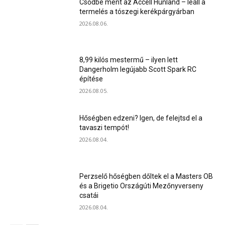
Csődbe ment az Accell Hunland – leáll a
termelés a tószegi kerékpárgyárban
2026.08.06.
8,99 kilós mestermű – ilyen lett
Dangerholm legújabb Scott Spark RC
építése
2026.08.05.
Hőségben edzeni? Igen, de felejtsd el a
tavaszi tempót!
2026.08.04.
Perzselő hőségben dőltek el a Masters OB
és a Brigetio Országúti Mezőnyverseny
csatái
2026.08.04.