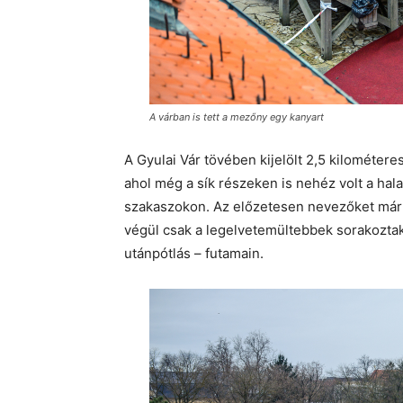
A várban is tett a mezőny egy kanyart
A Gyulai Vár tövében kijelölt 2,5 kilométeres
ahol még a sík részeken is nehéz volt a hal
szakaszokon. Az előzetesen nevezőket már a
végül csak a legelvetemültebbek sorakoztak f
utánpótlás – futamain.