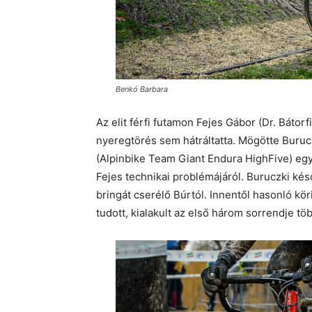
Benkó Barbara
Az elit férfi futamon Fejes Gábor (Dr. Bátor
nyeregtörés sem hátráltatta. Mögötte Buruc
(Alpinbike Team Giant Endura HighFive) egym
Fejes technikai problémájáról. Buruczki kés
bringát cserélő Búrtól. Innentől hasonló kör
tudott, kialakult az első három sorrendje töb