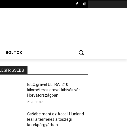
BOLTOK
LEGFRISSEBB
BILO.gravel ULTRA: 210
kilométeres gravel kihívás vár
Horvátországban
2026.08.07.
Csődbe ment az Accell Hunland –
leáll a termelés a tószegi
kerékpárgyárban