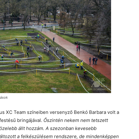
gások
cus XC Team színeiben versenyző Benkó Barbara volt a
estésű bringájával.
Őszintén nekem nem tetszett
l közelebb állt hozzám. A szezonban kevesebb
változott a felkészülésem rendszere, de mindenképpen