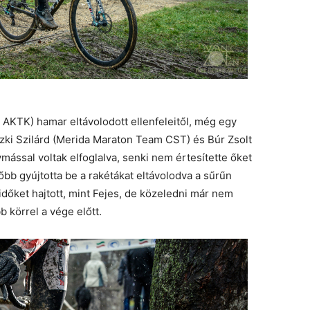
fi AKTK) hamar eltávolodott ellenfeleitől, még egy
zki Szilárd (Merida Maraton Team CST) és Búr Zsolt
ással voltak elfoglalva, senki nem értesítette őket
őbb gyújtotta be a rakétákat eltávolodva a sűrűn
időket hajtott, mint Fejes, de közeledni már nem
b körrel a vége előtt.