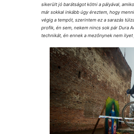
sikerült jó barátságot kötni a pályával, ami
már sokkal inkább úgy éreztem, hogy menni 
végig a tempót, szerintem ez a sarazás túlz
profik, én sem, nekem nincs sok pár Dura A
technikát, én ennek a mezőnynek nem ilyet j