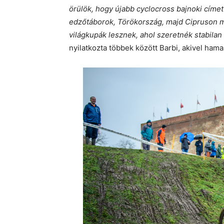
örülök, hogy újabb cyclocross bajnoki címe
edzőtáborok, Törökország, majd Cipruson má
világkupák lesznek, ahol szeretnék stabila
nyilatkozta többek között Barbi, akivel hama