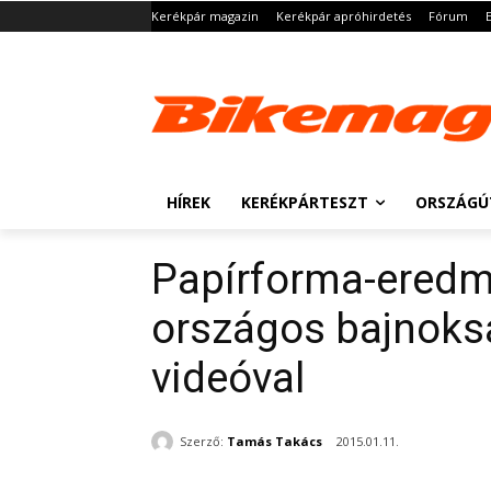
Kerékpár magazin
Kerékpár apróhirdetés
Fórum
HÍREK
KERÉKPÁRTESZT
ORSZÁGÚ
Papírforma-eredm
országos bajnoksá
videóval
Szerző:
Tamás Takács
2015.01.11.