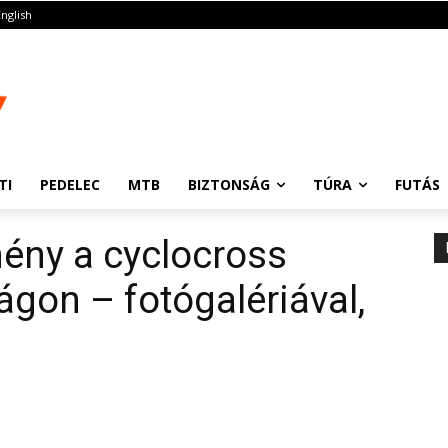
English
TI
PEDELEC
MTB
BIZTONSÁG
TÚRA
FUTÁS
ény a cyclocross
gon – fotógalériával,