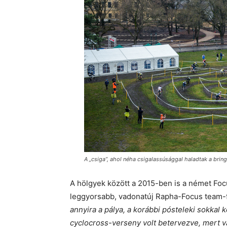
A „csiga”, ahol néha csigalassúsággal haladtak a brin
A hölgyek között a 2015-ben is a német Fo
leggyorsabb, vadonatúj Rapha-Focus team-f
annyira a pálya, a korábbi pósteleki sokka
cyclocross-verseny volt betervezve, mert 