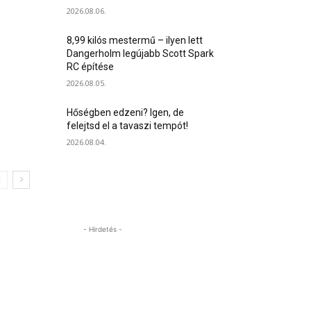
2026.08.06.
8,99 kilós mestermű – ilyen lett
Dangerholm legújabb Scott Spark
RC építése
2026.08.05.
Hőségben edzeni? Igen, de
felejtsd el a tavaszi tempót!
2026.08.04.
- Hirdetés -