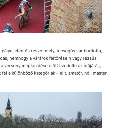
 pálya jelentős részét mély, tocsogós sár borította,
adás, nemhogy a várárok feltörésein vagy rézsűs
 verseny megkezdése előtt tizedelte az időjárás,
el a különböző kategóriák – elit, amatőr, női, master,