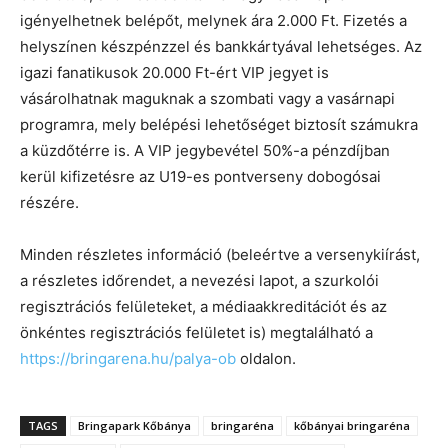
igényelhetnek belépőt, melynek ára 2.000 Ft. Fizetés a
helyszínen készpénzzel és bankkártyával lehetséges. Az
igazi fanatikusok 20.000 Ft-ért VIP jegyet is
vásárolhatnak maguknak a szombati vagy a vasárnapi
programra, mely belépési lehetőséget biztosít számukra
a küzdőtérre is. A VIP jegybevétel 50%-a pénzdíjban
kerül kifizetésre az U19-es pontverseny dobogósai
részére.
Minden részletes információ (beleértve a versenykiírást,
a részletes időrendet, a nevezési lapot, a szurkolói
regisztrációs felületeket, a médiaakkreditációt és az
önkéntes regisztrációs felületet is) megtalálható a
https://bringarena.hu/palya-ob
oldalon.
TAGS
Bringapark Kőbánya
bringaréna
kőbányai bringaréna