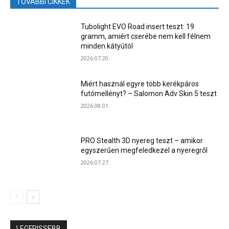
TOVÁBBI CIKKEK
Tubolight EVO Road insert teszt: 19
gramm, amiért cserébe nem kell félnem
minden kátyútól
2026.07.20.
Miért használ egyre több kerékpáros
futómellényt? – Salomon Adv Skin 5 teszt
2026.08.01.
PRO Stealth 3D nyereg teszt – amikor
egyszerűen megfeledkezel a nyeregről
2026.07.27.
LEGFRISSEBB