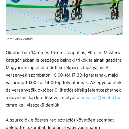
Fotó: Vanik Zoltán
Októberben 14-én és 15-én Utánpótlás, Elite és Masters
kategóriákban is országos bajnoki trikók találnak gazdára
Magyarország első fedett kerékpáros fapályáján. A
versenyek szombaton 10:00-tól 17:30-ig tartanak, majd
vasárnap 10:00-tól 14:00-ig folytatódnak. Az egyesületek
és versenyzőik október 9. (hétfő) éjfélig jelentkezhetnek
a nevezési lap kitöltésével, melyet a
nevezes@vuelta.hu
címre kell visszaküldeniük.
A szurkolók előzetes regisztrációt követően szombat
délelőttre, szombat délutánra vagy vasárnapra