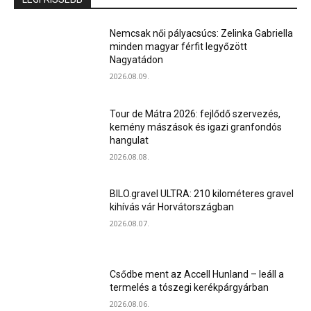
Nemcsak női pályacsúcs: Zelinka Gabriella
minden magyar férfit legyőzött
Nagyatádon
2026.08.09.
Tour de Mátra 2026: fejlődő szervezés,
kemény mászások és igazi granfondós
hangulat
2026.08.08.
BILO.gravel ULTRA: 210 kilométeres gravel
kihívás vár Horvátországban
2026.08.07.
Csődbe ment az Accell Hunland – leáll a
termelés a tószegi kerékpárgyárban
2026.08.06.