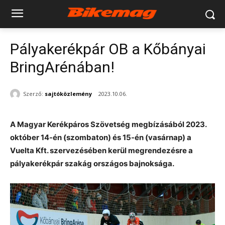
Pályakerékpár OB a Kőbányai
BringArénában!
Szerző:
sajtóközlemény
2023.10.06.
A Magyar Kerékpáros Szövetség megbízásából 2023.
október 14-én (szombaton) és 15-én (vasárnap) a
Vuelta Kft. szervezésében kerül megrendezésre a
pályakerékpár szakág országos bajnoksága.