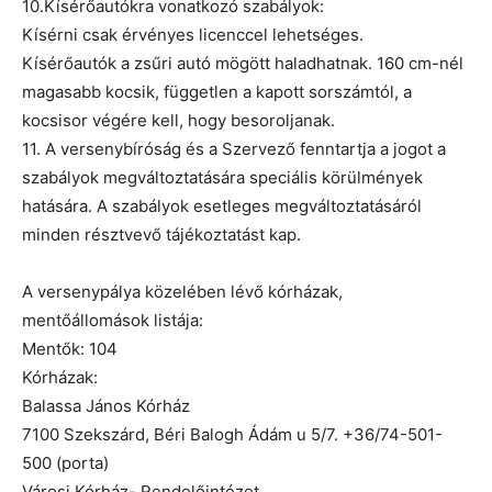
10.Kísérőautókra vonatkozó szabályok:
Kísérni csak érvényes licenccel lehetséges.
Kísérőautók a zsűri autó mögött haladhatnak. 160 cm-nél
magasabb kocsik, független a kapott sorszámtól, a
kocsisor végére kell, hogy besoroljanak.
11. A versenybíróság és a Szervező fenntartja a jogot a
szabályok megváltoztatására speciális körülmények
hatására. A szabályok esetleges megváltoztatásáról
minden résztvevő tájékoztatást kap.
A versenypálya közelében lévő kórházak,
mentőállomások listája:
Mentők: 104
Kórházak:
Balassa János Kórház
7100 Szekszárd, Béri Balogh Ádám u 5/7. +36/74-501-
500 (porta)
Városi Kórház- Rendelőintézet