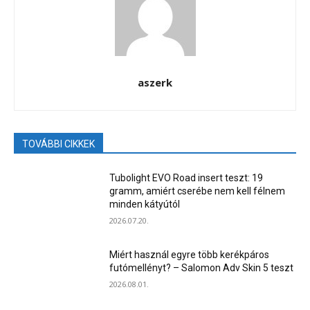
aszerk
TOVÁBBI CIKKEK
Tubolight EVO Road insert teszt: 19
gramm, amiért cserébe nem kell félnem
minden kátyútól
2026.07.20.
Miért használ egyre több kerékpáros
futómellényt? – Salomon Adv Skin 5 teszt
2026.08.01.