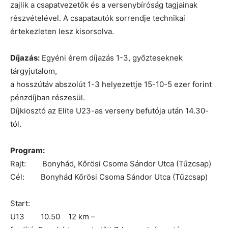
zajlik a csapatvezetők és a versenybíróság tagjainak
részvételével. A csapatautók sorrendje technikai
értekezleten lesz kisorsolva.
Díjazás:
Egyéni érem díjazás 1-3, győzteseknek
tárgyjutalom,
a hosszútáv abszolút 1-3 helyezettje 15-10-5 ezer forint
pénzdíjban részesül.
Díjkiosztó az Elite U23-as verseny befutója után 14.30-
tól.
Program:
Rajt: Bonyhád, Kőrösi Csoma Sándor Utca (Tűzcsap)
Cél: Bonyhád Kőrösi Csoma Sándor Utca (Tűzcsap)
Start:
U13 10.50 12 km –