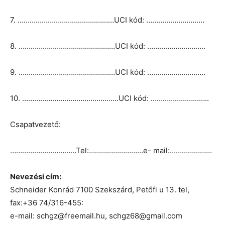
7. …………………………………………UCI kód: ………………………..
8. …………………………………………UCI kód: ………………………..
9. …………………………………………UCI kód: ………………………..
10. …………………………………………UCI kód: ………………………..
Csapatvezető:
……………………………Tel:………………………e- mail:…………………
Nevezési cím:
Schneider Konrád 7100 Szekszárd, Petőfi u 13. tel,
fax:+36 74/316-455:
e-mail: schgz@freemail.hu, schgz68@gmail.com