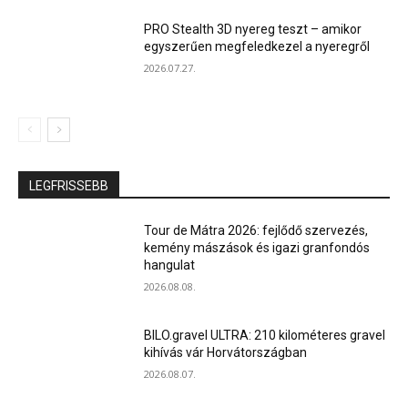
PRO Stealth 3D nyereg teszt – amikor
egyszerűen megfeledkezel a nyeregről
2026.07.27.
LEGFRISSEBB
Tour de Mátra 2026: fejlődő szervezés,
kemény mászások és igazi granfondós
hangulat
2026.08.08.
BILO.gravel ULTRA: 210 kilométeres gravel
kihívás vár Horvátországban
2026.08.07.