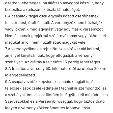
esetben lehetséges, ha átlátszó anyagból készült, hogy
biztosítsa a rajtszámok tiszta láthatóságát.
6.A csapatok tagjai csak egymás között cserélhetnek
felszerelést, ételt és italt. A versenyzők nem húzhatják
vagy lökhetik meg egymást vagy egy másik versenyzőt.
Nem állhatnak gépjármű szélárnyékában vagy lökhetik el
magukat arról, nem húzathatják magukat vele.
7.A versenyzőknek a rajt előtt az aláíróívet alá kel írni,
amellyel kinyilvánítják, hogy elfogadják a verseny
szabályait. Az aláírás a rajt előtti 15 percig lehetséges.
8.A frissítés a verseny 50. kilométerétől az utolsó 20 km-
ig engedélyezett.
9.A csapatvezetők képviselik csapatuk tagjait is, és
felelősek azok cselekedeteiért technikai szempontból és
a szabályok betartását illetően is. Együtt kell működniük a
Szervezőkkel és a Versenybírósággal, hogy biztosítható
legyen a verseny zökkenőmentes lebonyolítása.