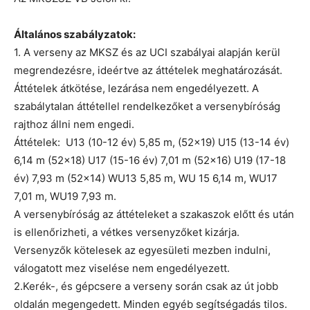
Általános szabályzatok:
1. A verseny az MKSZ és az UCI szabályai alapján kerül
megrendezésre, ideértve az áttételek meghatározását.
Áttételek átkötése, lezárása nem engedélyezett. A
szabálytalan áttétellel rendelkezőket a versenybíróság
rajthoz állni nem engedi.
Áttételek: U13 (10-12 év) 5,85 m, (52×19) U15 (13-14 év)
6,14 m (52×18) U17 (15-16 év) 7,01 m (52×16) U19 (17-18
év) 7,93 m (52×14) WU13 5,85 m, WU 15 6,14 m, WU17
7,01 m, WU19 7,93 m.
A versenybíróság az áttételeket a szakaszok előtt és után
is ellenőrizheti, a vétkes versenyzőket kizárja.
Versenyzők kötelesek az egyesületi mezben indulni,
válogatott mez viselése nem engedélyezett.
2.Kerék-, és gépcsere a verseny során csak az út jobb
oldalán megengedett. Minden egyéb segítségadás tilos.