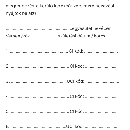
megrendezésre kerülő kerékpár versenyre nevezést
nyújtok be a(z)
…………………………………………………egyesület nevében,
Versenyzők születési dátum / korcs.
1. …………………………………………UCI kód: ………………………..
2. …………………………………………UCI kód: ………………………..
3. …………………………………………UCI kód: ………………………..
4. …………………………………………UCI kód: ………………………..
5. …………………………………………UCI kód: ………………………..
6. …………………………………………UCI kód: ………………………..