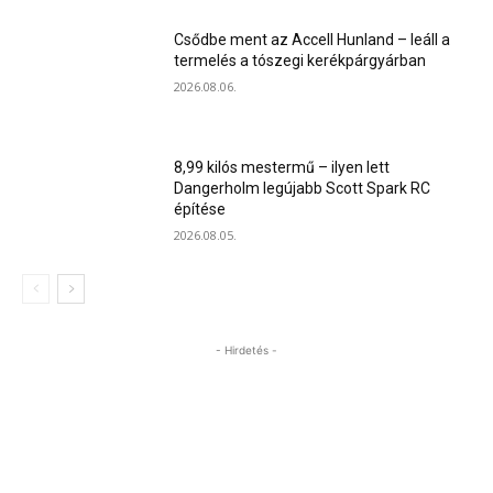
Csődbe ment az Accell Hunland – leáll a
termelés a tószegi kerékpárgyárban
2026.08.06.
8,99 kilós mestermű – ilyen lett
Dangerholm legújabb Scott Spark RC
építése
2026.08.05.
- Hirdetés -