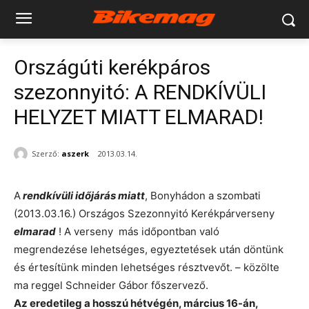
Országúti kerékpáros
szezonnyitó: A RENDKÍVÜLI
HELYZET MIATT ELMARAD!
Szerző:
aszerk
2013.03.14.
A
rendkívüli időjárás miatt
, Bonyhádon a szombati
(2013.03.16.) Országos Szezonnyitó Kerékpárverseny
elmarad
! A verseny más időpontban való
megrendezése lehetséges, egyeztetések után döntünk
és értesítünk minden lehetséges résztvevőt. – közölte
ma reggel Schneider Gábor főszervező.
Az eredetileg a hosszú hétvégén, március 16-án,