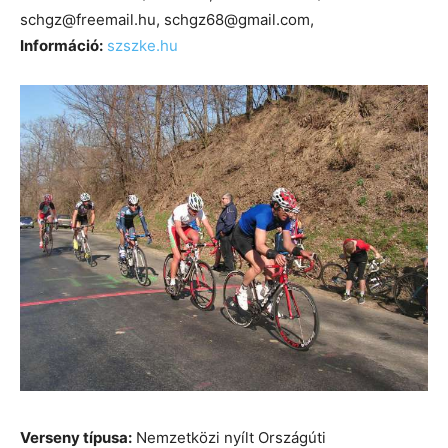
schgz@freemail.hu, schgz68@gmail.com,
Információ:
szszke.hu
Verseny típusa:
Nemzetközi nyílt Országúti