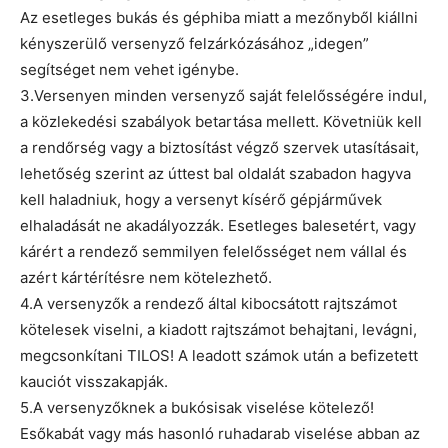
Az esetleges bukás és géphiba miatt a mezőnyből kiállni
kényszerülő versenyző felzárkózásához „idegen”
segítséget nem vehet igénybe.
3.Versenyen minden versenyző saját felelősségére indul,
a közlekedési szabályok betartása mellett. Követniük kell
a rendőrség vagy a biztosítást végző szervek utasításait,
lehetőség szerint az úttest bal oldalát szabadon hagyva
kell haladniuk, hogy a versenyt kísérő gépjárművek
elhaladását ne akadályozzák. Esetleges balesetért, vagy
kárért a rendező semmilyen felelősséget nem vállal és
azért kártérítésre nem kötelezhető.
4.A versenyzők a rendező által kibocsátott rajtszámot
kötelesek viselni, a kiadott rajtszámot behajtani, levágni,
megcsonkítani TILOS! A leadott számok után a befizetett
kauciót visszakapják.
5.A versenyzőknek a bukósisak viselése kötelező!
Esőkabát vagy más hasonló ruhadarab viselése abban az