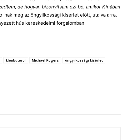
edtem, de hogyan bizonyítsam ezt be, amikor Kínában
-nak még az öngyilkossági kísérlet előtt, utalva arra,
nnyezett hús kereskedelmi forgalomban.
klenbuterol
Michael Rogers
öngyilkossági kísérlet