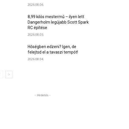
2026.08.06.
8,99 kilós mestermű – ilyen lett
Dangerholm legújabb Scott Spark
RC építése
2026.08.05.
Hőségben edzeni? Igen, de
felejtsd el a tavaszi tempót!
2026.08.04.
- Hirdetés -