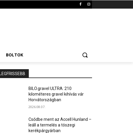
BOLTOK
LEGFRISSEBB
BILO.gravel ULTRA: 210
kilométeres gravel kihívás vár
Horvátországban
2026.08.07.
Csődbe ment az Accell Hunland –
leáll a termelés a tószegi
kerékpárgyárban