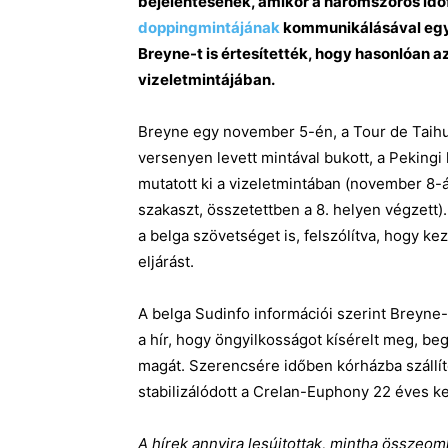
bejelentésének, amikor a háromszoros id
doppingmintájának
kommunikálásával egy 
Breyne-t is értesítették, hogy hasonlóan 
vizeletmintájában.
Breyne egy november 5-én, a Tour de Taih
versenyen levett mintával bukott, a Pekingi 
mutatott ki a vizeletmintában (november 8-
szakaszt, összetettben a 8. helyen végzett).
a belga szövetséget is, felszólítva, hogy ke
eljárást.
A belga Sudinfo információi szerint Breyne
a hír, hogy öngyilkosságot kísérelt meg, b
magát. Szerencsére időben kórházba szállít
stabilizálódott a Crelan-Euphony 22 éves k
A hírek annyira lesújtottak, mintha összeoml