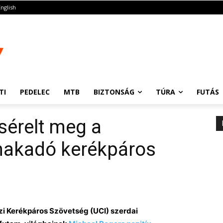
English
TI
PEDELEC
MTB
BIZTONSÁG
TÚRA
FUTÁS
sérelt meg a
nnakadó kerékpáros
 Kerékpáros Szövetség (UCI) szerdai