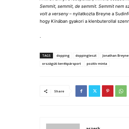
Semmit, semmit, de semmit. Semmit nem sz
volt a verseny
– nyilatkozta Breyne a Sudinfo
hogy Kínában gyakori a klenbuterollal sze
.
TAGS
dopping
doppingteszt
Jonathan Breyne
országúti kerékpársport
pozitív minta
Share
aszerk