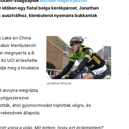
őfutam-világbajnok
Michael Rogers pozitív
időben egy fiatal belga kerékpárost, Jonathan
az ausztrálhoz, klenbuterol nyomaira bukkantak
u Lake en China
labor klenbuterolt
án megnyerte a 8.
 Az UCI értesítette
zdje meg a hivatalos
Jonathan Breyne
-t annyira megrázta
egyógyszerezve
ották, ahol gyomormosást hajtottak végre, és
erekesének állapota.
ott volna a világ. Mit tettem, hogy ezt érdemeltem?