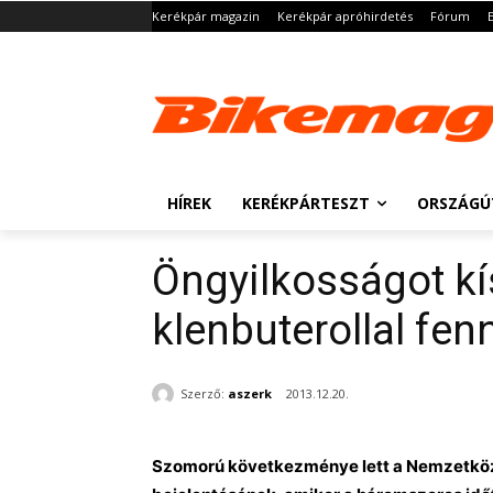
Kerékpár magazin
Kerékpár apróhirdetés
Fórum
HÍREK
KERÉKPÁRTESZT
ORSZÁGÚ
Öngyilkosságot kí
klenbuterollal fe
Szerző:
aszerk
2013.12.20.
Szomorú következménye lett a Nemzetközi