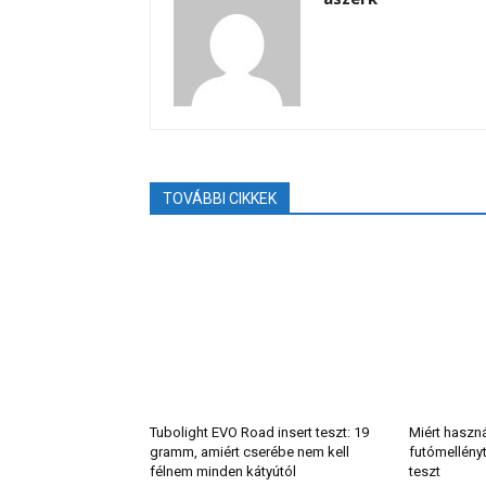
TOVÁBBI CIKKEK
Tubolight EVO Road insert teszt: 19
Miért haszn
gramm, amiért cserébe nem kell
futómellény
félnem minden kátyútól
teszt