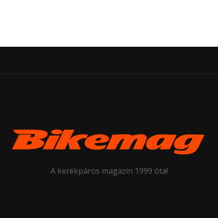
A kerékpáros magazin 1999 óta!