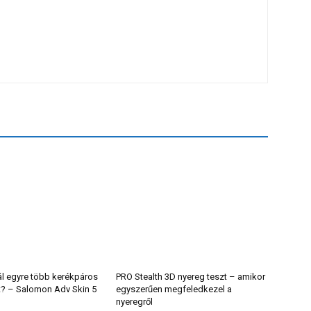
ál egyre több kerékpáros
PRO Stealth 3D nyereg teszt – amikor
t? – Salomon Adv Skin 5
egyszerűen megfeledkezel a
nyeregről