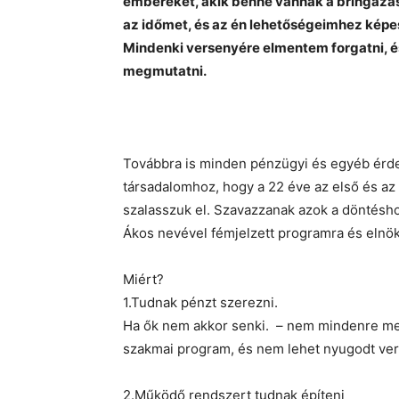
embereket, akik benne vannak a bringázásb
az időmet, és az én lehetőségeimhez képest
Mindenki versenyére elmentem forgatni, és
megmutatni.
Továbbra is minden pénzügyi és egyéb érdek
társadalomhoz, hogy a 22 éve az első és a
szalasszuk el. Szavazzanak azok a döntésh
Ákos nevével fémjelzett programra és elnö
Miért?
1.Tudnak pénzt szerezni.
Ha ők nem akkor senki. – nem mindenre meg
szakmai program, és nem lehet nyugodt ve
2.Működő rendszert tudnak építeni