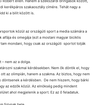
 Róbert ellen. Hanem a szekszárdi bringások között,
rdi kerékpáros szakaosztály címére. Tehát nagy a
d ki a bilit között is.
rsportok közül az országúti sport a media számára a
alfája és omegája (ezt a mostani magyar biciklis
rtam mondani, hogy csak az országúti sportot tolják
 – nem az a dolga.
tározni szakmai kérdésekben. Nem ők döntik el, hogy
e ott az olimpián, hanem a szakma. Az biztos, hogy nem
k döntsenek a kérdésben. De nem hiszem, hogy bárki
agy az edzők közül. Az elnökség pedig mindent
ület ahol megjelenik a sport. Ez az ő feladatuk.
em folynak bele