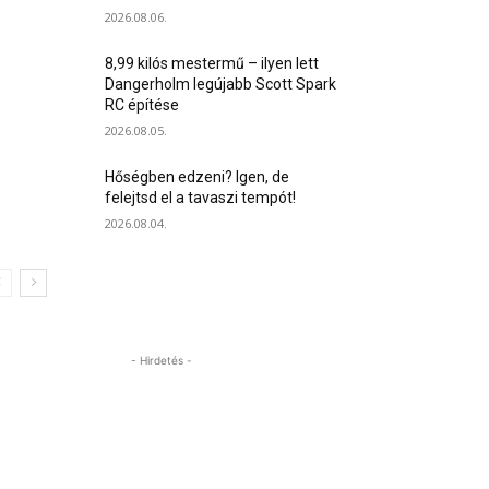
2026.08.06.
8,99 kilós mestermű – ilyen lett
Dangerholm legújabb Scott Spark
RC építése
2026.08.05.
Hőségben edzeni? Igen, de
felejtsd el a tavaszi tempót!
2026.08.04.
- Hirdetés -