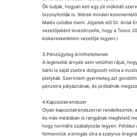
Ők tudják, hogyan kell egy jól működő sze
bizonyították is. (Kérek minden kommentelőt
Malév csődbe ment. Jöjjetek elő Dr. Antal 
vezetőjeként levezényelte, hogy a Tesco 20
kiskereskedelem vezetője legyen.)
3.Pénzügyileg érinthetetlenek
A legkisebb árnyék sem vetülhet rájuk, hog
bárki is saját zsebre dolgozott volna a mos
pletykák. Szerintem gyermeteg azt gondoln
pénzeire pályáznának, és próbálnák megsze
4.Kapcsolatrendszer
Olyan kapcsolatrendszerrel rendelkeznek, a
és más médiában is rangjának megfelelő meg
hogy normális szabályozás legyen. Például 
felmenniük a bringás útra a szatyros öreg