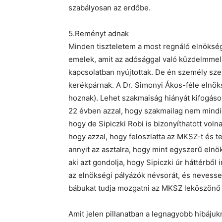
szabályosan az erdőbe.
5.Reményt adnak
Minden tiszteletem a most regnáló elnökség
emelek, amit az adósággal való küzdelmme
kapcsolatban nyújtottak. De én személy szer
kerékpárnak. A Dr. Simonyi Ákos-féle elnök
hoznak). Lehet szakmaiság hiányát kifogás
22 évben azzal, hogy szakmailag nem mindig k
hogy de Sipiczki Robi is bizonyíthatott voln
hogy azzal, hogy feloszlatta az MKSZ-t és tet
annyit az asztalra, hogy mint egyszerű eln
aki azt gondolja, hogy Sipiczki úr háttérből
az elnökségi pályázók névsorát, és nevess
bábukat tudja mozgatni az MKSZ leköszönő 
Amit jelen pillanatban a legnagyobb hibáju