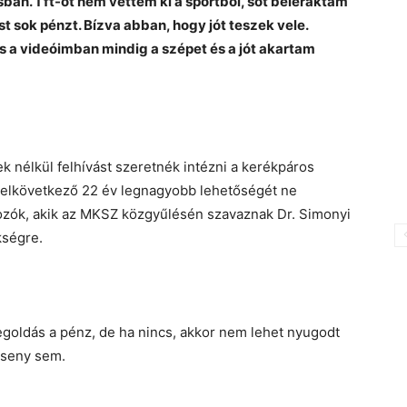
an. 1 ft-ot nem vettem ki a sportból, sőt beleraktam
 sok pénzt. Bízva abban, hogy jót teszek vele.
 a videóimban mindig a szépet és a jót akartam
 nélkül felhívást szeretnék intézni a kerékpáros
z elkövetkező 22 év legnagyobb lehetőségét ne
ozók, akik az MKSZ közgyűlésén szavaznak Dr. Simonyi
kségre.
oldás a pénz, de ha nincs, akkor nem lehet nyugodt
rseny sem.