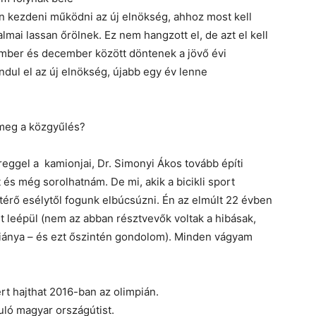
 kezdeni működni az új elnökség, ahhoz most kell
almai lassan őrölnek. Ez nem hangzott el, de azt el kell
ber és december között döntenek a jövő évi
ul el az új elnökség, újabb egy év lenne
 meg a közgyűlés?
eggel a kamionjai, Dr. Simonyi Ákos tovább építi
t és még sorolhatnám. De mi, akik a bicikli sport
érő esélytől fogunk elbúcsúzni. Én az elmúlt 22 évben
 leépül (nem az abban résztvevők voltak a hibásak,
ánya – és ezt őszintén gondolom). Minden vágyam
t hajthat 2016-ban az olimpián.
ló magyar országútist.