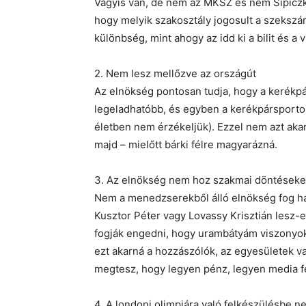
Vagyis van, de nem az MKSZ és nem Sipiczki
hogy melyik szakosztály jogosult a szekszá
különbség, mint ahogy az idd ki a bilit és a vid
2. Nem lesz mellőzve az országút
Az elnökség pontosan tudja, hogy a kerékpá
legeladhatóbb, és egyben a kerékpársportok 
életben nem érzékeljük). Ezzel nem azt aka
majd – mielőtt bárki félre magyarázná.
3. Az elnökség nem hoz szakmai döntéseket
Nem a menedzserekből álló elnökség fog ha
Kusztor Péter vagy Lovassy Krisztián lesz-
fogják engedni, hogy urambátyám viszonyo
ezt akarná a hozzászólók, az egyesületek v
megtesz, hogy legyen pénz, legyen media fel
4. A londoni olimpiára való felkészülésbe n