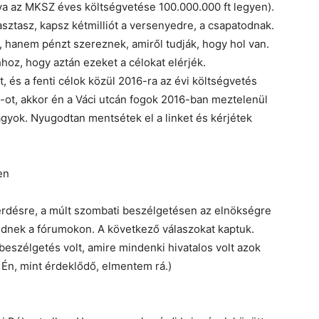
va az MKSZ éves költségvetése 100.000.000 ft legyen).
ztasz, kapsz kétmilliót a versenyedre, a csapatodnak.
, hanem pénzt szereznek, amiről tudják, hogy hol van.
oz, hogy aztán ezeket a célokat elérjék.
t, és a fenti célok közül 2016-ra az évi költségvetés
t-ot, akkor én a Váci utcán fogok 2016-ban meztelenül
vagyok. Nyugodtan mentsétek el a linket és kérjétek
en
rdésre, a múlt szombati beszélgetésen az elnökségre
jednek a fórumokon. A következő válaszokat kaptuk.
eszélgetés volt, amire mindenki hivatalos volt azok
Én, mint érdeklődő, elmentem rá.)