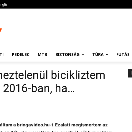
English
TI
PEDELEC
MTB
BIZTONSÁG
TÚRA
FUTÁS
meztelenül bicikliztem
n 2016-ban, ha…
náltam a bringavideo.hu-t. Ezalatt megismertem az