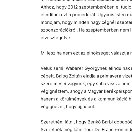
Ahhoz, hogy 2012 szeptemberében el tudjon
elindítani ezt a procedúrát. Ugyanis isten m
mondjam, hogy minden nagy cégnél szeptem
szponzorációkról. Ha szeptemberben nem ind
elvesztegetve.
Mi lesz ha nem ezt az elnökséget választja
Velük semi. Waberer Györgynek elindulnak r
cégeit, Balog Zoltán eladja a primavera vize
szerelmesei vagyunk, egy soha vissza nem t
végignéztem, ahogy a Magyar kerékpársport
hanem a körülmények és a kommunikáció hi
végignézni, hogy újjáépül.
Szeretném látni, hogy Benkó Barbi dobogóér
Szeretnék még látni Tour De France-on indu