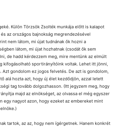
eké. Külön Törzsök Zsolték munkája előtt is kalapot
l és az országos bajnokság megrendezésével
int nem látom, mi újat tudnának ők hozni a
ségben látom, mi újat hozhatnak (csodát ők sem
olni, de hadd kérdezzem meg, mire mentünk az elmúlt
ifogásolható sportirányítóink voltak. Lehet itt jönni,
a. Azt gondolom ez jogos felvetés. De azt is gondolom,
ő alá hozta azt, hogy új élet kezdődjön, azzal letett
ökségi tag tovább dolgozhasson. (Itt jegyzem meg, hogy
 irányítja majd az elnökséget, az olvassa el még egyszer
en egy nagyot azon, hogy ezeket az embereket mint
elnöke.)
knak tartok, az az, hogy nem ígérgetnek. Hanem konkrét