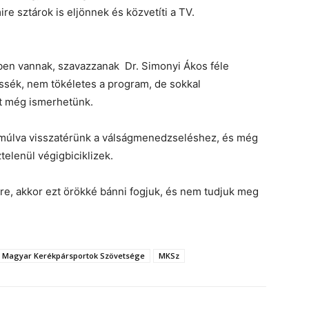
e sztárok is eljönnek és közvetíti a TV.
tben vannak, szavazzanak Dr. Simonyi Ákos féle
ssék, nem tökéletes a program, de sokkal
t még ismerhetünk.
 múlva visszatérünk a válságmenedzseléshez, és még
telenül végigbiciklizek.
e, akkor ezt örökké bánni fogjuk, és nem tudjuk meg
Magyar Kerékpársportok Szövetsége
MKSz