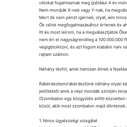
célokat fogalmaznak meg (például 4 év múl
Nem mondják X-nek vagy Y-nak, ha megválas
Mert ők nem pénzt igérnek, olyat, ami nincs
Ők célok megfogalmazásához értenek és ahh
Itt és most leírom, ha a megválasztjátok Őke
nem éri el nagyságrendileg a 100.000.000 f
végigbiciklizni, és azt fogom kiabálni naív 
rajtam számon.
Néhány tévhit, amik hamisan élnek a fejekb
Rákérdeztem/rákérdeztünk néhány olyan ké
jelöltektől amik a népi mondák szintjén ter
(Szombaton egy közgyúlés előtti közvetlen b
közül, akik most szombaton majd döntenek. 
1. Nincs ügyészségi vizsgálat