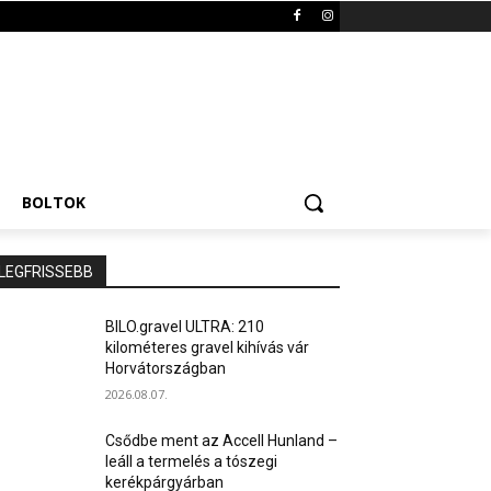
BOLTOK
LEGFRISSEBB
BILO.gravel ULTRA: 210
kilométeres gravel kihívás vár
Horvátországban
2026.08.07.
Csődbe ment az Accell Hunland –
leáll a termelés a tószegi
kerékpárgyárban