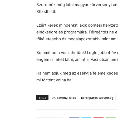
Szeretnék még látni magyar körversenyt amir
Stb stb stb.
Ezért kérek mindenkit, akik döntési helyze
elnökségre és programjára. Félreértés ne e
tökéletesebb és megalapozottabb, mint ami
Semmit nem veszíthetünk! Legfeljebb 4 év
engem is lehet látni, amint a Váci utcán mez
Ha nem adjuk meg az esélyt a felemelkedésr
mi történt volna ha.
TAGS
Dr. Simonyi Ákos
kerékpáros szövetség