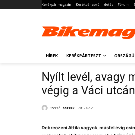
Kerékpár magazin
Kerékpár apróhirdetés
Fórum
HÍREK
KERÉKPÁRTESZT
ORSZÁGÚ
Nyílt levél, avagy 
végig a Váci utcá
Szerző:
aszerk
2012.02.21.
Debreczeni Attila vagyok, másfél évig csi