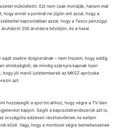
rvezetet működtetni. Ezt nem csak mondják, hanem már
, hogy ennél a pontnál ne jöjjön elő azzal, hogy a
Erzsébettel kapcsolatban azzal, hogy a Tesco pénzügyi
 áruházról 200 áruházra bővüljön, és a hazai
y saját zsebre dolgoznának – nem hiszem, hogy eddig
tani elnökségből, de mindig szárnyra kapnak ilyen
i, hogy jól menő üzletemberek az MKSZ aprócska
rezni azt.
mi hozzásegíti a sportot ahhoz, hogy végre a TV-ben
jelenést kapjon. Segíti a kapcsolatrendszerük azt is,
az országútis edzésen résztvevőknek ne kelljen
nénik közé. Vagy, hogy a montisok végre bemehessenek