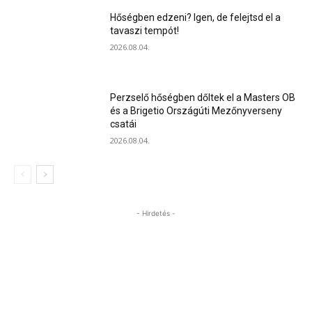
Hőségben edzeni? Igen, de felejtsd el a
tavaszi tempót!
2026.08.04.
Perzselő hőségben dőltek el a Masters OB
és a Brigetio Országúti Mezőnyverseny
csatái
2026.08.04.
- Hirdetés -