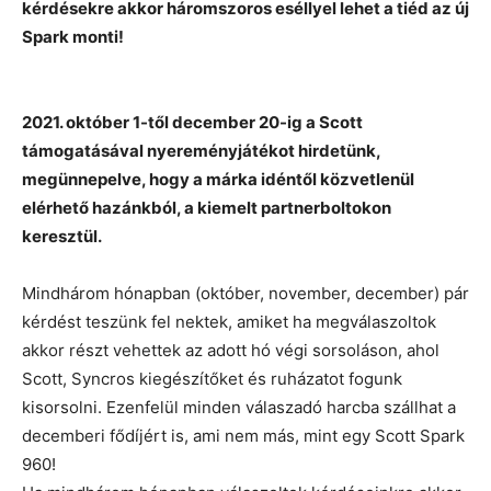
kérdésekre akkor háromszoros eséllyel lehet a tiéd az új
Spark monti!
2021. október 1-től december 20-ig a Scott
támogatásával nyereményjátékot hirdetünk,
megünnepelve, hogy a márka idéntől közvetlenül
elérhető hazánkból, a kiemelt partnerboltokon
keresztül.
Mindhárom hónapban (október, november, december) pár
kérdést teszünk fel nektek, amiket ha megválaszoltok
akkor részt vehettek az adott hó végi sorsoláson, ahol
Scott, Syncros kiegészítőket és ruházatot fogunk
kisorsolni. Ezenfelül minden válaszadó harcba szállhat a
decemberi fődíjért is, ami nem más, mint egy Scott Spark
960!