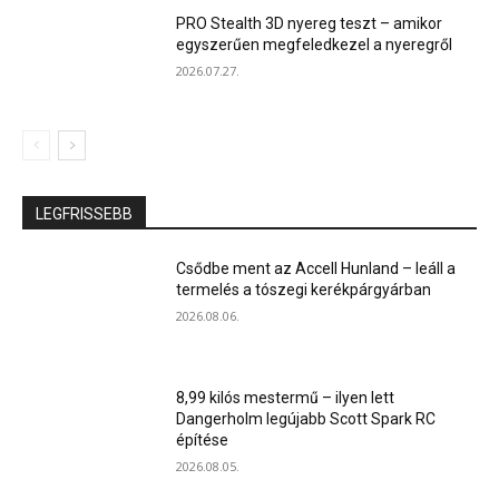
PRO Stealth 3D nyereg teszt – amikor
egyszerűen megfeledkezel a nyeregről
2026.07.27.
LEGFRISSEBB
Csődbe ment az Accell Hunland – leáll a
termelés a tószegi kerékpárgyárban
2026.08.06.
8,99 kilós mestermű – ilyen lett
Dangerholm legújabb Scott Spark RC
építése
2026.08.05.