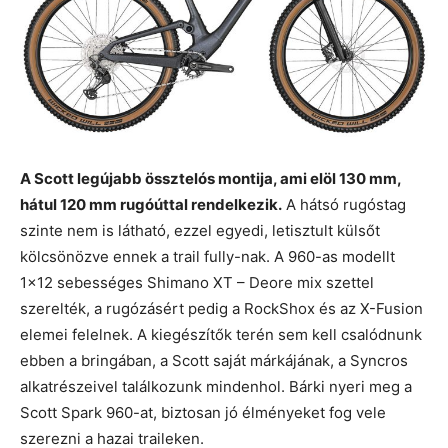
A Scott legújabb össztelós montija, ami elöl 130 mm,
hátul 120 mm rugóúttal rendelkezik.
A hátsó rugóstag
szinte nem is látható, ezzel egyedi, letisztult külsőt
kölcsönözve ennek a trail fully-nak. A 960-as modellt
1×12 sebességes Shimano XT – Deore mix szettel
szerelték, a rugózásért pedig a RockShox és az X-Fusion
elemei felelnek. A kiegészítők terén sem kell csalódnunk
ebben a bringában, a Scott saját márkájának, a Syncros
alkatrészeivel találkozunk mindenhol. Bárki nyeri meg a
Scott Spark 960-at, biztosan jó élményeket fog vele
szerezni a hazai traileken.