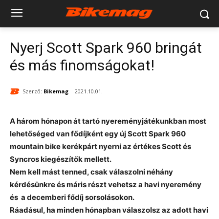
Nyerj Scott Spark 960 bringát
és más finomságokat!
Szerző:
Bikemag
2021.10.01.
A három hónapon át tartó nyereményjátékunkban most
lehetőséged van fődíjként egy új Scott Spark 960
mountain bike kerékpárt nyerni az értékes Scott és
Syncros kiegészítők mellett.
Nem kell mást tenned, csak válaszolni néhány
kérdésünkre és máris részt vehetsz a havi nyeremény
és a decemberi fődíj sorsolásokon.
Ráadásul, ha minden hónapban válaszolsz az adott havi