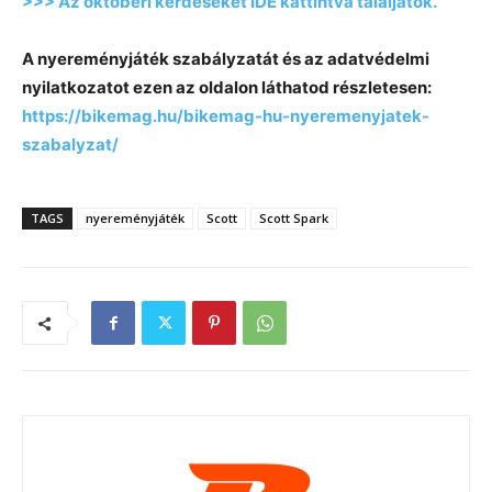
>>> Az októberi kérdéseket IDE kattintva találjátok.
A nyereményjáték szabályzatát és az adatvédelmi
nyilatkozatot ezen az oldalon láthatod részletesen:
https://bikemag.hu/bikemag-hu-nyeremenyjatek-
szabalyzat/
TAGS
nyereményjáték
Scott
Scott Spark