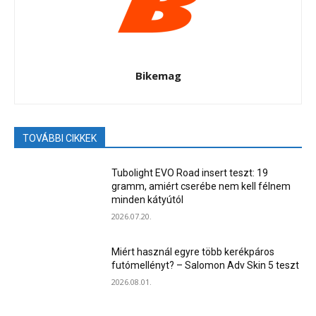
Bikemag
TOVÁBBI CIKKEK
Tubolight EVO Road insert teszt: 19
gramm, amiért cserébe nem kell félnem
minden kátyútól
2026.07.20.
Miért használ egyre több kerékpáros
futómellényt? – Salomon Adv Skin 5 teszt
2026.08.01.