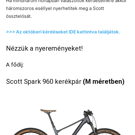
Ha mindhárom hónapban válaszoltok kérdéseinkre akkor
háromszoros eséllyel nyerhetitek meg a Scott
össztelósát.
>>> Az októberi kérdéseket IDE kattintva találjátok.
Nézzük a nyereményeket!
A fődíj:
Scott Spark 960 kerékpár
(M méretben)