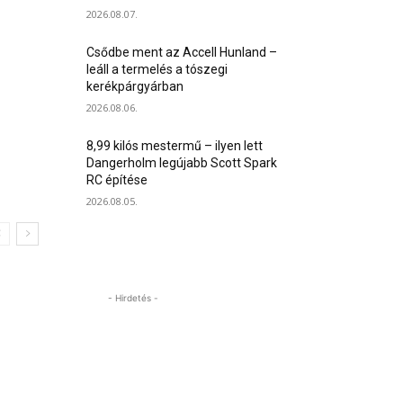
2026.08.07.
Csődbe ment az Accell Hunland –
leáll a termelés a tószegi
kerékpárgyárban
2026.08.06.
8,99 kilós mestermű – ilyen lett
Dangerholm legújabb Scott Spark
RC építése
2026.08.05.
- Hirdetés -