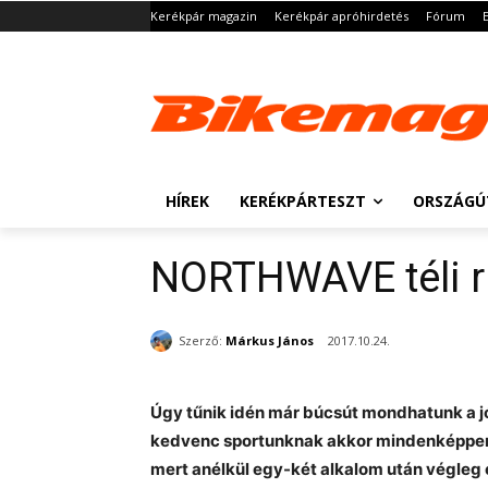
Kerékpár magazin
Kerékpár apróhirdetés
Fórum
HÍREK
KERÉKPÁRTESZT
ORSZÁGÚ
NORTHWAVE téli r
Szerző:
Márkus János
2017.10.24.
Úgy tűnik idén már búcsút mondhatunk a jó
kedvenc sportunknak akkor mindenképpen 
mert anélkül egy-két alkalom után végleg e