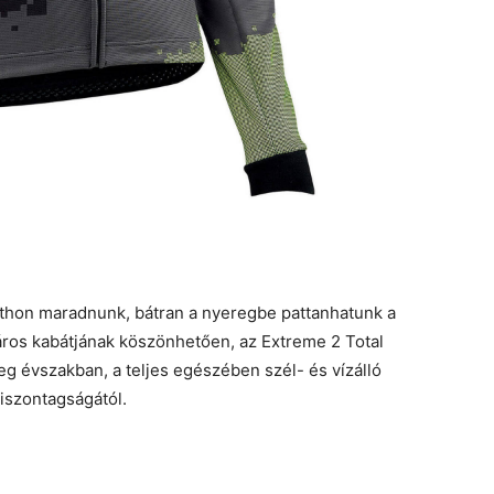
tthon maradnunk, bátran a nyeregbe pattanhatunk a
áros kabátjának köszönhetően, az Extreme 2 Total
eg évszakban, a teljes egészében szél- és vízálló
iszontagságától.