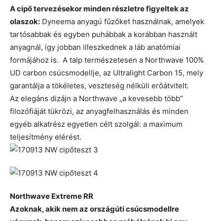
A cipő tervezésekor minden részletre figyeltek az
olaszok:
Dyneema anyagú fűzőket használnak, amelyek
tartósabbak és egyben puhábbak a korábban használt
anyagnál, így jobban illeszkednek a láb anatómiai
formájához is. A talp természetesen a Northwave 100%
UD carbon csúcsmodellje, az Ultralight Carbon 15, mely
garantálja a tökéletes, veszteség nélküli erőátvitelt.
Az elegáns dizájn a Northwave „a kevesebb több”
filozófiáját tükrözi, az anyagfelhasználás és minden
egyéb alkatrész egyetlen célt szolgál: a maximum
teljesítmény elérést.
Northwave Extreme RR
Azoknak, akik nem az országúti csúcsmodellre