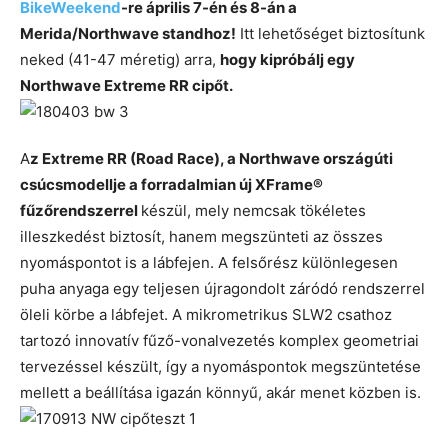
BikeWeekend
-re április 7-én és 8-án a
Merida/Northwave standhoz!
Itt lehetőséget biztosítunk
neked (41-47 méretig) arra,
hogy kipróbálj egy
Northwave Extreme RR cipőt.
A
z Extreme RR (Road Race), a Northwave országúti
csúcsmodellje a forradalmian új XFrame®
fűzőrendszerrel
készül, mely nemcsak tökéletes
illeszkedést biztosít, hanem megszünteti az összes
nyomáspontot is a lábfejen. A felsőrész különlegesen
puha anyaga egy teljesen újragondolt záródó rendszerrel
öleli körbe a lábfejet. A mikrometrikus SLW2 csathoz
tartozó innovatív fűző-vonalvezetés komplex geometriai
tervezéssel készült, így a nyomáspontok megszüntetése
mellett a beállítása igazán könnyű, akár menet közben is.