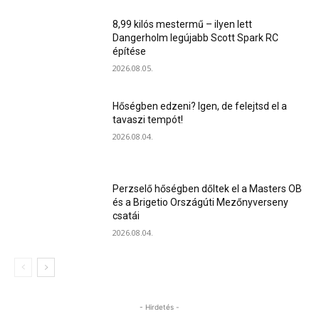
8,99 kilós mestermű – ilyen lett
Dangerholm legújabb Scott Spark RC
építése
2026.08.05.
Hőségben edzeni? Igen, de felejtsd el a
tavaszi tempót!
2026.08.04.
Perzselő hőségben dőltek el a Masters OB
és a Brigetio Országúti Mezőnyverseny
csatái
2026.08.04.
- Hirdetés -