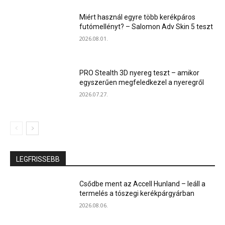
Miért használ egyre több kerékpáros
futómellényt? – Salomon Adv Skin 5 teszt
2026.08.01.
PRO Stealth 3D nyereg teszt – amikor
egyszerűen megfeledkezel a nyeregről
2026.07.27.
LEGFRISSEBB
Csődbe ment az Accell Hunland – leáll a
termelés a tószegi kerékpárgyárban
2026.08.06.