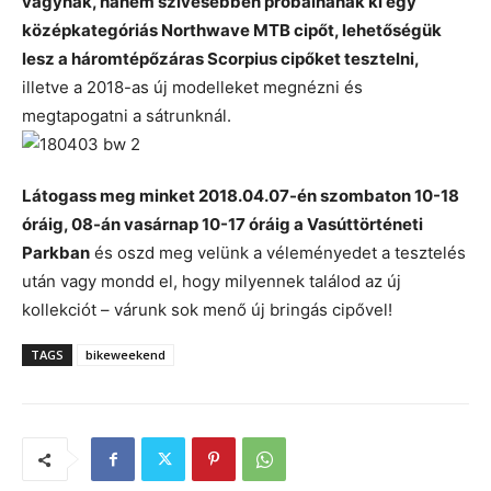
vágynak, hanem szívesebben próbálnának ki egy
középkategóriás Northwave MTB cipőt, lehetőségük
lesz a háromtépőzáras Scorpius cipőket tesztelni,
illetve a 2018-as új modelleket megnézni és
megtapogatni a sátrunknál.
Látogass meg minket 2018.04.07-én szombaton 10-18
óráig, 08-án vasárnap 10-17 óráig a Vasúttörténeti
Parkban
és oszd meg velünk a véleményedet a tesztelés
után vagy mondd el, hogy milyennek találod az új
kollekciót – várunk sok menő új bringás cipővel!
TAGS
bikeweekend