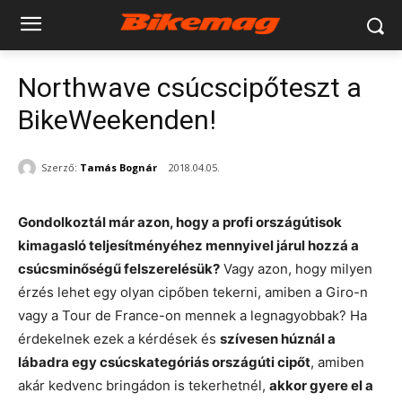
Northwave csúcscipőteszt a
BikeWeekenden!
Szerző:
Tamás Bognár
2018.04.05.
Gondolkoztál már azon, hogy a profi országútisok
kimagasló teljesítményéhez mennyivel járul hozzá a
csúcsminőségű felszerelésük?
Vagy azon, hogy milyen
érzés lehet egy olyan cipőben tekerni, amiben a Giro-n
vagy a Tour de France-on mennek a legnagyobbak? Ha
érdekelnek ezek a kérdések és
szívesen húznál a
lábadra egy csúcskategóriás országúti cipőt
, amiben
akár kedvenc bringádon is tekerhetnél,
akkor gyere el a