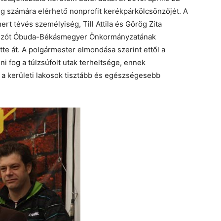
g számára elérhető nonprofit kerékpárkölcsönzőjét. A
ert tévés személyiség, Till Attila és Görög Zita
 a szót Óbuda-Békásmegyer Önkormányzatának
te át. A polgármester elmondása szerint ettől a
 fog a túlzsúfolt utak terheltsége, ennek
 a kerületi lakosok tisztább és egészségesebb