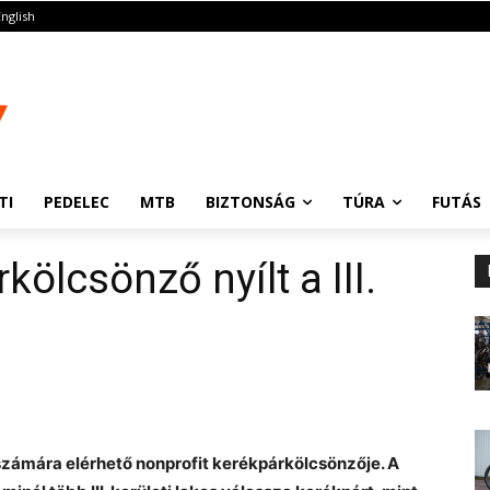
English
TI
PEDELEC
MTB
BIZTONSÁG
TÚRA
FUTÁS
kölcsönző nyílt a III.
számára elérhető nonprofit kerékpárkölcsönzője. A