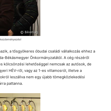
 kezdeményezést
azik, a tősgyökeres óbudai családi vállalkozás ehhez a
uda-Békásmegyer Önkormányzatától. A cég részéről
s kölcsönzési lehetőséggel nemcsak az autósok, de
eri HÉV-ről, vagy az 1-es villamosról, illetve a
zokról leszállva nem egy újabb tömegközlekedési
rra pattanna.