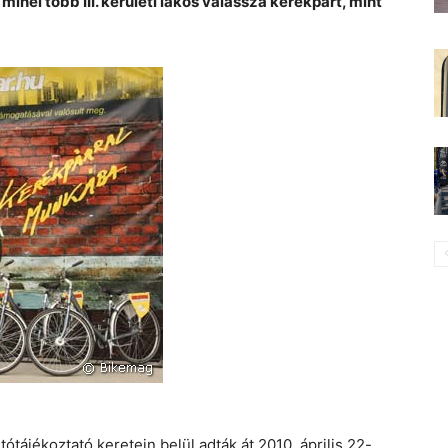
nél több III. kerületi lakos válassza kerékpárt, mint
ajtótájékoztató keretein belül adták át 2010. április 22-