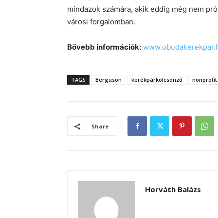
mindazok számára, akik eddig még nem próbá
városi forgalomban.
Bővebb információk:
www.obudakerekpar.
TAGS
Berguson
kerékpárkölcsönző
nonprofit
Share
Horváth Balázs