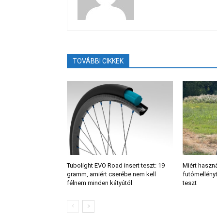
TOVÁBBI CIKKEK
Tubolight EVO Road insert teszt: 19
Miért haszn
gramm, amiért cserébe nem kell
futómellény
félnem minden kátyútól
teszt