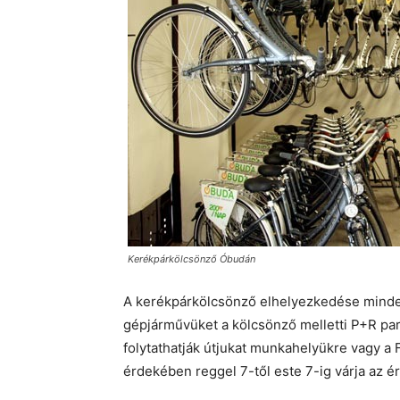
Kerékpárkölcsönző Óbudán
A kerékpárkölcsönző elhelyezkedése minden
gépjárművüket a kölcsönző melletti P+R par
folytathatják útjukat munkahelyükre vagy a
érdekében reggel 7-től este 7-ig várja az é