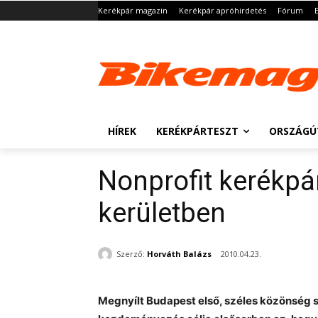
Kerékpár magazin
Kerékpár apróhirdetés
Fórum
HÍREK
KERÉKPÁRTESZT
ORSZÁGÚ
Nonprofit kerékpár
kerületben
Szerző:
Horváth Balázs
2010.04.23.
Megnyílt Budapest első, széles közönség 