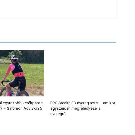
ál egyre több kerékpáros
PRO Stealth 3D nyereg teszt – amikor
t? – Salomon Adv Skin 5
egyszerűen megfeledkezel a
nyeregről