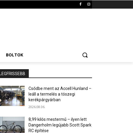
BOLTOK
LEGFRISSEBB
Csődbe ment az Accell Hunland –
leáll a termelés a tószegi
kerékpárgyárban
2026.08.06.
8,99 kilós mestermű – ilyen lett
Dangerholm legújabb Scott Spark
RC építése