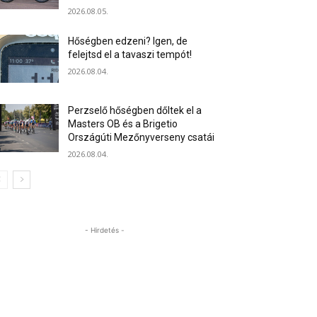
2026.08.05.
Hőségben edzeni? Igen, de
felejtsd el a tavaszi tempót!
2026.08.04.
Perzselő hőségben dőltek el a
Masters OB és a Brigetio
Országúti Mezőnyverseny csatái
2026.08.04.
- Hirdetés -