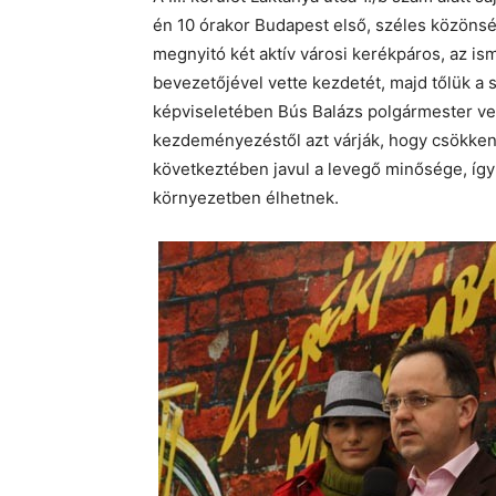
én 10 órakor Budapest első, széles közönsé
megnyitó két aktív városi kerékpáros, az ism
bevezetőjével vette kezdetét, majd tőlük
képviseletében Bús Balázs polgármester vet
kezdeményezéstől azt várják, hogy csökkenni
következtében javul a levegő minősége, így
környezetben élhetnek.