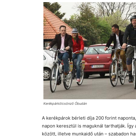
Kerékpárkölcsönző Óbudán
A kerékpárok bérleti díja 200 forint napont
napon keresztül is maguknál tarthatják. Így
között, illetve munkaidő után – szabadon has