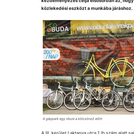
kezdeményezés célja elsősorban az, hogy mi
közlekedési eszközt a munkába járáshoz.
A géppark egy része a kölcsönző előtt
A III. kerület Laktanya utca 1./b szám alatt s