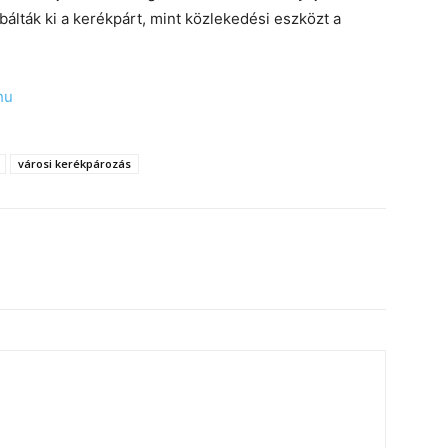
lták ki a kerékpárt, mint közlekedési eszközt a
hu
városi kerékpározás