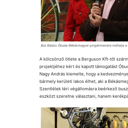
Bús Balázs Óbuda-Békásmegyer polgármestere méltatja a
A kölcsönző ötlete a Berguson Kft-től szárm
projektjéhez kért és kapott támogatást Ób
Nagy András kiemelte, hogy a kedvezménye
bármely kerületi lakos élhet, aki a Békásmegy
Szentlélek téri végállomásra beérkező bus
eszközt szeretne választani, hanem kerékpá