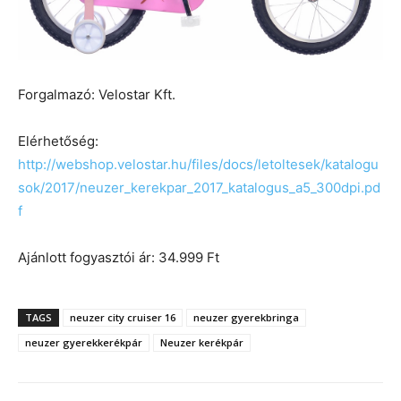
Forgalmazó: Velostar Kft.
Elérhetőség:
http://webshop.velostar.hu/files/docs/letoltesek/katalogu
sok/2017/neuzer_kerekpar_2017_katalogus_a5_300dpi.pd
f
Ajánlott fogyasztói ár: 34.999 Ft
TAGS
neuzer city cruiser 16
neuzer gyerekbringa
neuzer gyerekkerékpár
Neuzer kerékpár