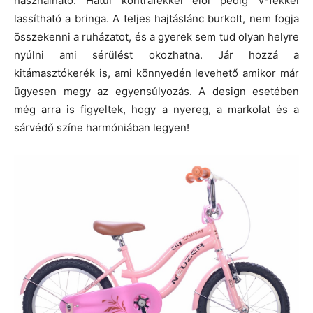
használható. Hátul kontrafékkel elöl pedig V-fékkel
lassítható a bringa. A teljes hajtáslánc burkolt, nem fogja
összekenni a ruházatot, és a gyerek sem tud olyan helyre
nyúlni ami sérülést okozhatna. Jár hozzá a
kitámasztókerék is, ami könnyedén levehető amikor már
ügyesen megy az egyensúlyozás. A design esetében
még arra is figyeltek, hogy a nyereg, a markolat és a
sárvédő színe harmóniában legyen!