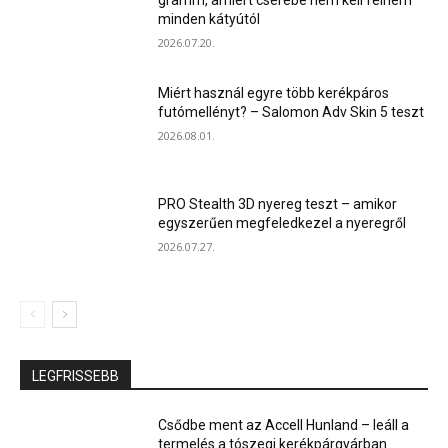
gramm, amiért cserébe nem kell félnem
minden kátyútól
2026.07.20.
Miért használ egyre több kerékpáros
futómellényt? – Salomon Adv Skin 5 teszt
2026.08.01.
PRO Stealth 3D nyereg teszt – amikor
egyszerűen megfeledkezel a nyeregről
2026.07.27.
LEGFRISSEBB
Csődbe ment az Accell Hunland – leáll a
termelés a tószegi kerékpárgyárban