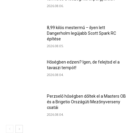
2026.08.06.
8,99 kilós mestermű – ilyen lett
Dangerholm legújabb Scott Spark RC
építése
2026.08.05.
Hőségben edzeni? Igen, de felejtsd el a
tavaszi tempót!
2026.08.04.
Perzselő hőségben dőltek el a Masters OB
és a Brigetio Országúti Mezőnyverseny
csatái
2026.08.04.