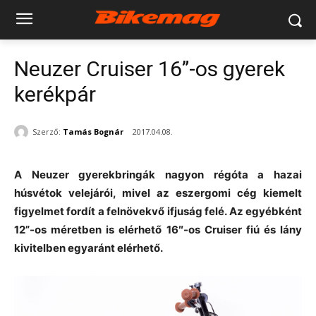
Neuzer Cruiser 16”-os gyerek
kerékpár
Szerző:
Tamás Bognár
2017.04.08.
A Neuzer gyerekbringák nagyon régóta a hazai
húsvétok velejárói, mivel az eszergomi cég kiemelt
figyelmet fordít a felnövekvő ifjuság felé. Az egyébként
12”-os méretben is elérhető 16″-os Cruiser fiú és lány
kivitelben egyaránt elérhető.