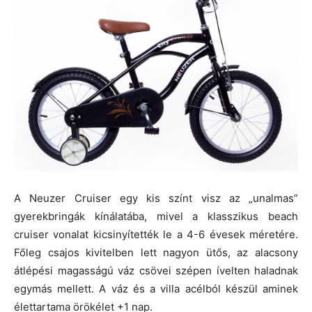
A Neuzer Cruiser egy kis színt visz az „unalmas”
gyerekbringák kínálatába, mivel a klasszikus beach
cruiser vonalat kicsinyítették le a 4-6 évesek méretére.
Főleg csajos kivitelben lett nagyon ütős, az alacsony
átlépési magasságú váz csövei szépen ívelten haladnak
egymás mellett. A váz és a villa acélból készül aminek
élettartama örökélet +1 nap.