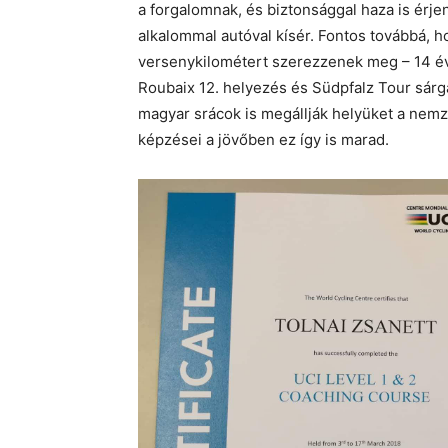
a forgalomnak, és biztonsággal haza is érj
alkalommal autóval kísér. Fontos továbbá, 
versenykilométert szerezzenek meg – 14 év
Roubaix 12. helyezés és Südpfalz Tour sárga
magyar srácok is megállják helyüket a nem
képzései a jövőben ez így is marad.