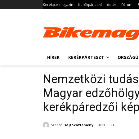
Kerékpár magazin
Kerékpár apróhirdetés
Fórum
HÍREK
KERÉKPÁRTESZT
ORSZÁGÚ
Nemzetközi tudás,
Magyar edzőhölgy i
kerékpáredzői ké
Szerző:
sajtóközlemény
2018.03.21.