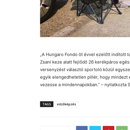
„A Hungaro Fondo öt évvel ezelőtt indított t
Zsani keze alatt fejlődő 26 kerékpáros egé
versenyzést választó sportoló közül egyszer 
egyik elengedhetetlen pillér, hogy mindezt
vezesse a mindennapokban.” – nyilatkozta 
TAGS
edzőképzés