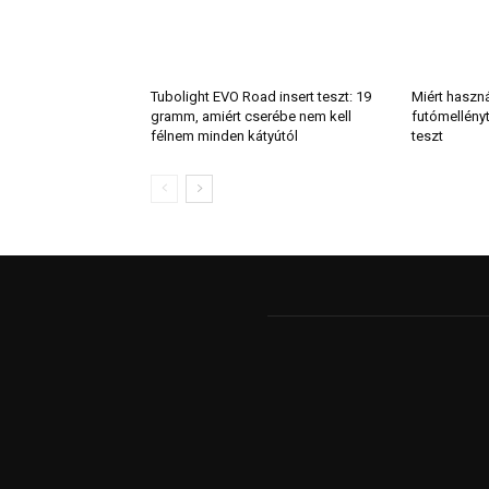
Tubolight EVO Road insert teszt: 19
Miért haszn
gramm, amiért cserébe nem kell
futómellény
félnem minden kátyútól
teszt