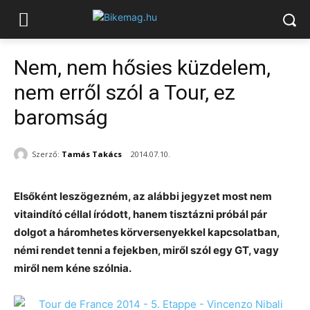
Nem, nem hősies küzdelem,
nem erről szól a Tour, ez
baromság
Szerző:
Tamás Takács
2014.07.10.
Elsőként leszögezném, az alábbi jegyzet most nem
vitaindító céllal íródott, hanem tisztázni próbál pár
dolgot a háromhetes körversenyekkel kapcsolatban,
némi rendet tenni a fejekben, miről szól egy GT, vagy
miről nem kéne szólnia.