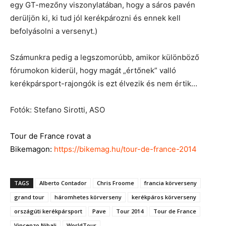
egy GT-mezőny viszonylatában, hogy a sáros pavén
derüljön ki, ki tud jól kerékpározni és ennek kell
befolyásolni a versenyt.)
Számunkra pedig a legszomorúbb, amikor különböző
fórumokon kiderül, hogy magát „értőnek” valló
kerékpársport-rajongók is ezt élvezik és nem értik…
Fotók: Stefano Sirotti, ASO
Tour de France rovat a
Bikemagon:
https://bikemag.hu/tour-de-france-2014
TAGS
Alberto Contador
Chris Froome
francia körverseny
grand tour
háromhetes körverseny
kerékpáros körverseny
országúti kerékpársport
Pave
Tour 2014
Tour de France
Vincenzo Nibali
WorldTour