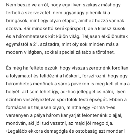
Nem beszélve arról, hogy egy ilyen szakasz máshogy
terheli a szervezetet, nem ugyanúgy pihenik ki a
bringások, mint egy olyan etapot, amihez hozzá vannak
szokva. Bár mindkettő kerékpársport, de a klasszikusok
és a háromhetesek két külön világ. Teljesen elkülönültek
egymástól a 21. századra, mint oly sok minden más a
modern világban, sokkal specializáltabb a történet.
És még ha feltételezzük, hogy vissza szeretnénk fordítani
a folyamatot és felidézni a hőskort, forszírozni, hogy egy
háromhetes menőnek a sáros pavékon is meg kell állnia a
helyét, azt sem lehet így, ad-hoc jelleggel csinálni, ilyen
szinten veszélyeztetve sportolók testi épségét. Ebben a
formában ez teljesen olyan, mintha egy Forma 1-es
versenyen a pálya három kanyarját felöntenénk olajjal,
mondván, aki jól tud vezetni, az majd jól megoldja.
(Legalább ekkora demagógia és ostobaság azt mondani