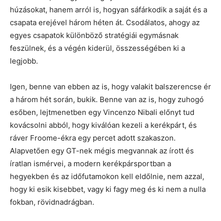
húzásokat, hanem arról is, hogyan sáfárkodik a saját és a
csapata erejével három héten át. Csodálatos, ahogy az
egyes csapatok különböző stratégiái egymásnak
feszülnek, és a végén kiderül, összességében ki a
legjobb.
Igen, benne van ebben az is, hogy valakit balszerencse ér
a három hét során, bukik. Benne van az is, hogy zuhogó
esőben, lejtmenetben egy Vincenzo Nibali előnyt tud
kovácsolni abból, hogy kiválóan kezeli a kerékpárt, és
ráver Froome-ékra egy percet adott szakaszon.
Alapvetően egy GT-nek mégis megvannak az írott és
íratlan ismérvei, a modern kerékpársportban a
hegyekben és az időfutamokon kell eldőlnie, nem azzal,
hogy ki esik kisebbet, vagy ki fagy meg és ki nem a nulla
fokban, rövidnadrágban.