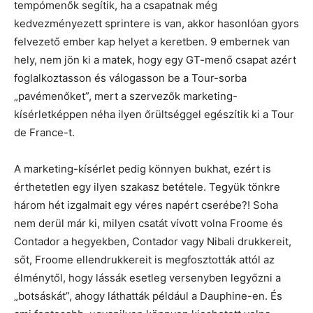
tempómenők segítik, ha a csapatnak még
kedvezményezett sprintere is van, akkor hasonlóan gyors
felvezető ember kap helyet a keretben. 9 embernek van
hely, nem jön ki a matek, hogy egy GT-menő csapat azért
foglalkoztasson és válogasson be a Tour-sorba
„pavémenőket”, mert a szervezők marketing-
kísérletképpen néha ilyen őrültséggel egészítik ki a Tour
de France-t.
A marketing-kísérlet pedig könnyen bukhat, ezért is
érthetetlen egy ilyen szakasz betétele. Tegyük tönkre
három hét izgalmait egy véres napért cserébe?! Soha
nem derül már ki, milyen csatát vívott volna Froome és
Contador a hegyekben, Contador vagy Nibali drukkereit,
sőt, Froome ellendrukkereit is megfosztották attól az
élménytől, hogy lássák esetleg versenyben legyőzni a
„botsáskát”, ahogy láthatták például a Dauphine-en. És