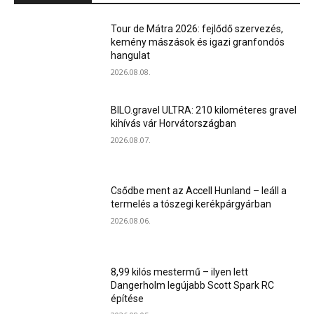
Tour de Mátra 2026: fejlődő szervezés,
kemény mászások és igazi granfondós
hangulat
2026.08.08.
BILO.gravel ULTRA: 210 kilométeres gravel
kihívás vár Horvátországban
2026.08.07.
Csődbe ment az Accell Hunland – leáll a
termelés a tószegi kerékpárgyárban
2026.08.06.
8,99 kilós mestermű – ilyen lett
Dangerholm legújabb Scott Spark RC
építése