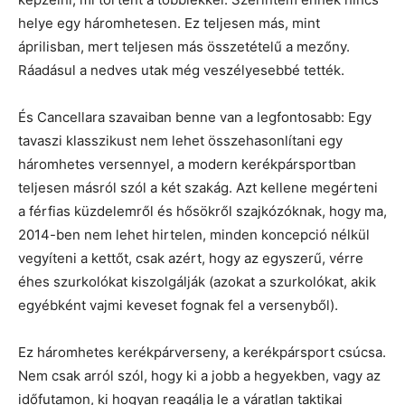
helye egy háromhetesen. Ez teljesen más, mint
áprilisban, mert teljesen más összetételű a mezőny.
Ráadásul a nedves utak még veszélyesebbé tették.
És Cancellara szavaiban benne van a legfontosabb: Egy
tavaszi klasszikust nem lehet összehasonlítani egy
háromhetes versennyel, a modern kerékpársportban
teljesen másról szól a két szakág. Azt kellene megérteni
a férfias küzdelemről és hősökről szajkózóknak, hogy ma,
2014-ben nem lehet hirtelen, minden koncepció nélkül
vegyíteni a kettőt, csak azért, hogy az egyszerű, vérre
éhes szurkolókat kiszolgálják (azokat a szurkolókat, akik
egyébként vajmi keveset fognak fel a versenyből).
Ez háromhetes kerékpárverseny, a kerékpársport csúcsa.
Nem csak arról szól, hogy ki a jobb a hegyekben, vagy az
időfutamon, ki hogyan reagálja le a váratlan taktikai