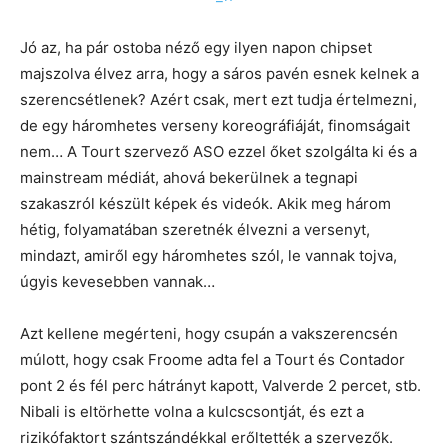
Jó az, ha pár ostoba néző egy ilyen napon chipset
majszolva élvez arra, hogy a sáros pavén esnek kelnek a
szerencsétlenek? Azért csak, mert ezt tudja értelmezni,
de egy háromhetes verseny koreográfiáját, finomságait
nem… A Tourt szervező ASO ezzel őket szolgálta ki és a
mainstream médiát, ahová bekerülnek a tegnapi
szakaszról készült képek és videók. Akik meg három
hétig, folyamatában szeretnék élvezni a versenyt,
mindazt, amiről egy háromhetes szól, le vannak tojva,
úgyis kevesebben vannak…
Azt kellene megérteni, hogy csupán a vakszerencsén
múlott, hogy csak Froome adta fel a Tourt és Contador
pont 2 és fél perc hátrányt kapott, Valverde 2 percet, stb.
Nibali is eltörhette volna a kulcscsontját, és ezt a
rizikófaktort szántszándékkal erőltették a szervezők.