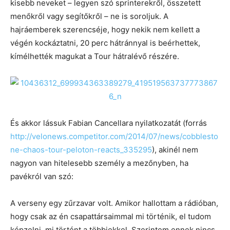
kisebb neveket – legyen szó sprinterekről, összetett
menőkről vagy segítőkről – ne is soroljuk. A
hajráemberek szerencséje, hogy nekik nem kellett a
végén kockáztatni, 20 perc hátránnyal is beérhettek,
kímélhették magukat a Tour hátralévő részére.
És akkor lássuk Fabian Cancellara nyilatkozatát (forrás
http://velonews.competitor.com/2014/07/news/cobblesto
ne-chaos-tour-peloton-reacts_335295
), akinél nem
nagyon van hitelesebb személy a mezőnyben, ha
pavékról van szó:
A verseny egy zűrzavar volt. Amikor hallottam a rádióban,
hogy csak az én csapattársaimmal mi történik, el tudom
képzelni, mi történt a többiekkel. Szerintem ennek nincs