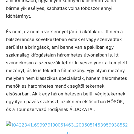
ami fontosabb, ugyanilyen könnyen kieshetett volna
bármelyik esélyes, kaphattak volna többször ennyi
időhátrányt.
És nem, ez nem a versennyel járó rizikófaktor. Itt nem a
balszerencse következtében estek el vagy szenvedtek
sérülést a bringások, ami benne van a pakliban egy
szakmailag kifogástalan háromhetes útvonalban is. Itt
szándékosan a szervezők tették ki veszélynek a komplett
mezőnyt, és le is feküdt a fél mezőny. Egy olyan mezőny,
melyben nem klasszikus specialisták, hanem háromhetes
menők és háromhetes menők segítői tekernek
elsősorban. Akik egy háromhetesen belül végigtekernek
egy ilyen pavés szakaszt, azok nem elsősorban HŐSÖK,
ők a Tour szervezőirodájának ÁLDOZATAI.