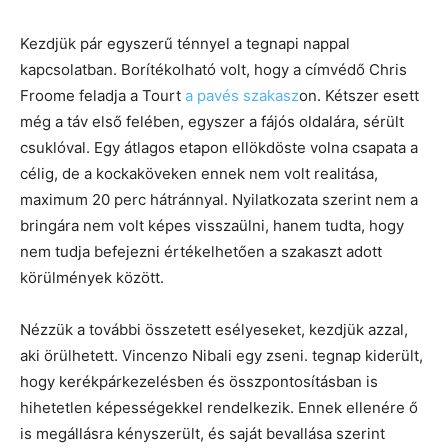
Kezdjük pár egyszerű ténnyel a tegnapi nappal
kapcsolatban. Borítékolható volt, hogy a címvédő Chris
Froome feladja a Tourt
a pavés szakasz
on. Kétszer esett
még a táv első felében, egyszer a fájós oldalára, sérült
csuklóval. Egy átlagos etapon ellökdöste volna csapata a
célig, de a kockaköveken ennek nem volt realitása,
maximum 20 perc hátránnyal. Nyilatkozata szerint nem a
bringára nem volt képes visszaülni, hanem tudta, hogy
nem tudja befejezni értékelhetően a szakaszt adott
körülmények között.
Nézzük a további összetett esélyeseket, kezdjük azzal,
aki örülhetett. Vincenzo Nibali egy zseni. tegnap kiderült,
hogy kerékpárkezelésben és összpontosításban is
hihetetlen képességekkel rendelkezik. Ennek ellenére ő
is megállásra kényszerült, és saját bevallása szerint