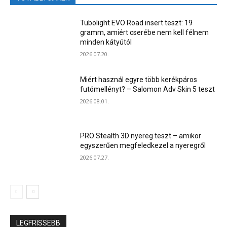
Tubolight EVO Road insert teszt: 19
gramm, amiért cserébe nem kell félnem
minden kátyútól
2026.07.20.
Miért használ egyre több kerékpáros
futómellényt? – Salomon Adv Skin 5 teszt
2026.08.01.
PRO Stealth 3D nyereg teszt – amikor
egyszerűen megfeledkezel a nyeregről
2026.07.27.
LEGFRISSEBB