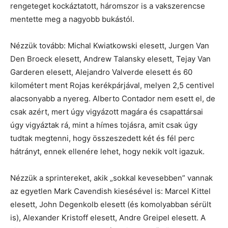
rengeteget kockáztatott, háromszor is a vakszerencse
mentette meg a nagyobb bukástól.
Nézzük tovább: Michal Kwiatkowski elesett, Jurgen Van
Den Broeck elesett, Andrew Talansky elesett, Tejay Van
Garderen elesett, Alejandro Valverde elesett és 60
kilométert ment Rojas kerékpárjával, melyen 2,5 centivel
alacsonyabb a nyereg. Alberto Contador nem esett el, de
csak azért, mert úgy vigyázott magára és csapattársai
úgy vigyáztak rá, mint a hímes tojásra, amit csak úgy
tudtak megtenni, hogy összeszedett két és fél perc
hátrányt, ennek ellenére lehet, hogy nekik volt igazuk.
Nézzük a sprintereket, akik „sokkal kevesebben” vannak
az egyetlen Mark Cavendish kiesésével is: Marcel Kittel
elesett, John Degenkolb elesett (és komolyabban sérült
is), Alexander Kristoff elesett, Andre Greipel elesett. A