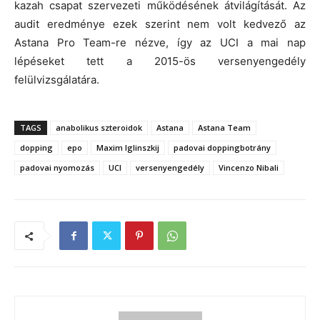
kazah csapat szervezeti működésének átvilágítását. Az
audit eredménye ezek szerint nem volt kedvező az
Astana Pro Team-re nézve, így az UCI a mai nap
lépéseket tett a 2015-ös versenyengedély
felülvizsgálatára.
TAGS
anabolikus szteroidok
Astana
Astana Team
dopping
epo
Maxim Iglinszkij
padovai doppingbotrány
padovai nyomozás
UCI
versenyengedély
Vincenzo Nibali