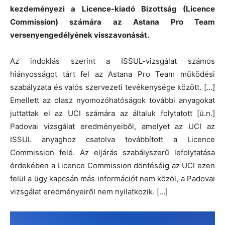
kezdeményezi a Licence-kiadó Bizottság (Licence
Commission) számára az Astana Pro Team
versenyengedélyének visszavonását.
Az indoklás szerint a ISSUL-vizsgálat számos
hiányosságot tárt fel az Astana Pro Team működési
szabályzata és valós szervezeti tevékenysége között. […]
Emellett az olasz nyomozóhatóságok további anyagokat
juttattak el az UCI számára az általuk folytatott [ú.n.]
Padovai vizsgálat eredményeiből, amelyet az UCI az
ISSUL anyaghoz csatolva továbbított a Licence
Commission felé. Az eljárás szabályszerű lefolytatása
érdekében a Licence Commission döntéséig az UCI ezen
felül a ügy kapcsán más információt nem közöl, a Padovai
vizsgálat eredményeiről nem nyilatkozik. […]