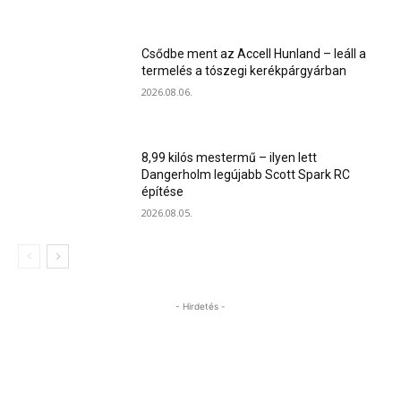
Csődbe ment az Accell Hunland – leáll a
termelés a tószegi kerékpárgyárban
2026.08.06.
8,99 kilós mestermű – ilyen lett
Dangerholm legújabb Scott Spark RC
építése
2026.08.05.
- Hirdetés -