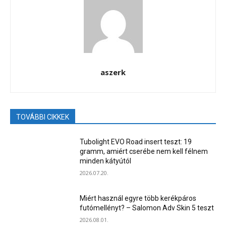
aszerk
TOVÁBBI CIKKEK
Tubolight EVO Road insert teszt: 19
gramm, amiért cserébe nem kell félnem
minden kátyútól
2026.07.20.
Miért használ egyre több kerékpáros
futómellényt? – Salomon Adv Skin 5 teszt
2026.08.01.