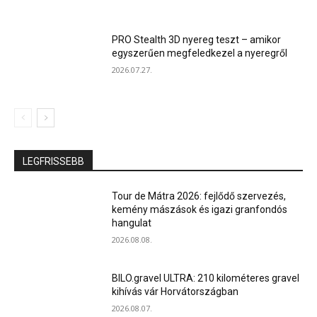
PRO Stealth 3D nyereg teszt – amikor
egyszerűen megfeledkezel a nyeregről
2026.07.27.
LEGFRISSEBB
Tour de Mátra 2026: fejlődő szervezés,
kemény mászások és igazi granfondós
hangulat
2026.08.08.
BILO.gravel ULTRA: 210 kilométeres gravel
kihívás vár Horvátországban
2026.08.07.