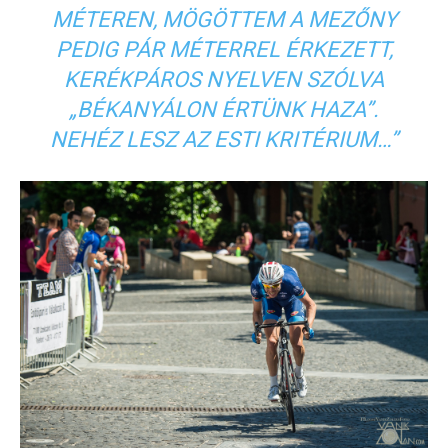
MÉTEREN, MÖGÖTTEM A MEZŐNY
PEDIG PÁR MÉTERREL ÉRKEZETT,
KERÉKPÁROS NYELVEN SZÓLVA
„BÉKANYÁLON ÉRTÜNK HAZA”.
NEHÉZ LESZ AZ ESTI KRITÉRIUM…”