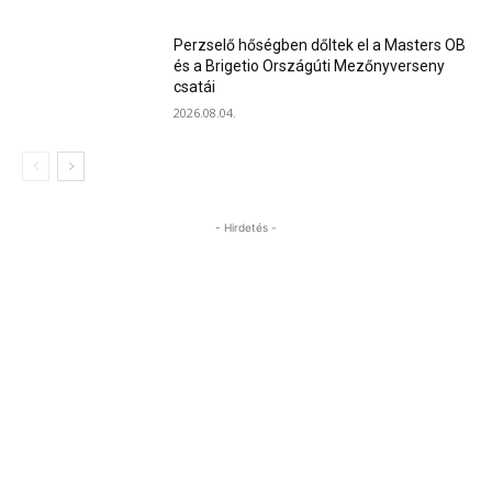
Perzselő hőségben dőltek el a Masters OB
és a Brigetio Országúti Mezőnyverseny
csatái
2026.08.04.
- Hirdetés -