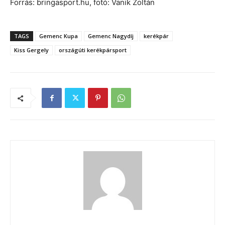
Forrás: bringasport.hu, fotó: Vanik Zoltán
TAGS
Gemenc Kupa
Gemenc Nagydíj
kerékpár
Kiss Gergely
országúti kerékpársport