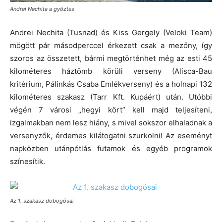
Andrei Nechita a győztes
Andrei Nechita (Tusnad) és Kiss Gergely (Veloki Team)
mögött pár másodperccel érkezett csak a mezőny, így
szoros az összetett, bármi megtörténhet még az esti 45
kilométeres háztömb körüli verseny (Alisca-Bau
kritérium, Pálinkás Csaba Emlékverseny) és a holnapi 132
kilométeres szakasz (Tarr Kft. Kupáért) után. Utóbbi
végén 7 városi „hegyi kört” kell majd teljesíteni,
izgalmakban nem lesz hiány, s mivel sokszor elhaladnak a
versenyzők, érdemes kilátogatni szurkolni! Az eseményt
napközben utánpótlás futamok és egyéb programok
színesítik.
Az 1. szakasz dobogósai