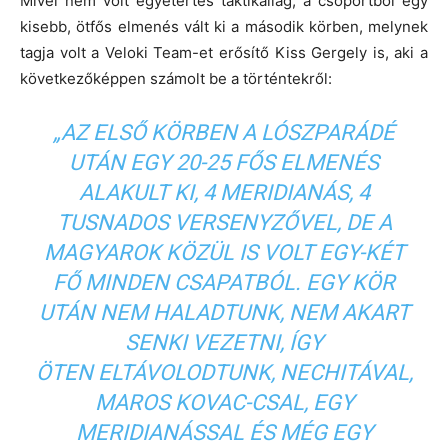
Mivel nem volt egyetértés taktikailag, a csoportból egy
kisebb, ötfős elmenés vált ki a második körben, melynek
tagja volt a Veloki Team-et erősítő Kiss Gergely is, aki a
következőképpen számolt be a történtekről:
„AZ ELSŐ KÖRBEN A LÓSZPARÁDÉ
UTÁN EGY 20-25 FŐS ELMENÉS
ALAKULT KI, 4 MERIDIANÁS, 4
TUSNADOS VERSENYZŐVEL, DE A
MAGYAROK KÖZÜL IS VOLT EGY-KÉT
FŐ MINDEN CSAPATBÓL. EGY KÖR
UTÁN NEM HALADTUNK, NEM AKART
SENKI VEZETNI, ÍGY
ÖTEN ELTÁVOLODTUNK, NECHITÁVAL,
MAROS KOVAC-CSAL, EGY
MERIDIANÁSSAL ÉS MÉG EGY