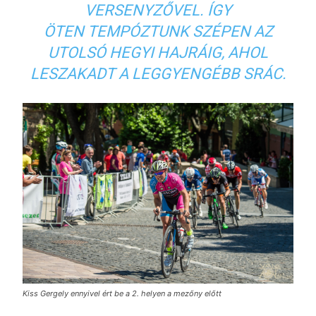
VERSENYZŐVEL. ÍGY
ÖTEN TEMPÓZTUNK SZÉPEN AZ
UTOLSÓ HEGYI HAJRÁIG, AHOL
LESZAKADT A LEGGYENGÉBB SRÁC.
Kiss Gergely ennyivel ért be a 2. helyen a mezőny előtt