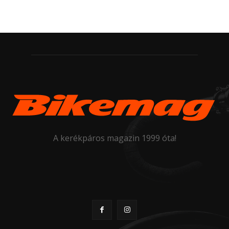
A kerékpáros magazin 1999 óta!