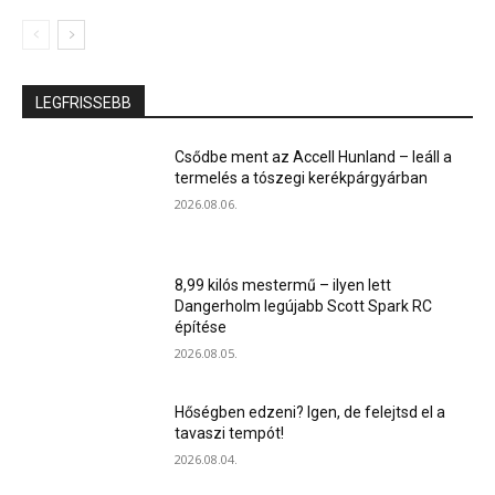
LEGFRISSEBB
Csődbe ment az Accell Hunland – leáll a
termelés a tószegi kerékpárgyárban
2026.08.06.
8,99 kilós mestermű – ilyen lett
Dangerholm legújabb Scott Spark RC
építése
2026.08.05.
Hőségben edzeni? Igen, de felejtsd el a
tavaszi tempót!
2026.08.04.