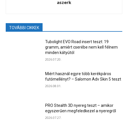
aszerk
TOVÁBBI CIKKEK
Tubolight EVO Road insert teszt: 19
gramm, amiért cserébe nem kell félnem
minden kátyútól
2026.07.20.
Miért használ egyre több kerékpáros
futómellényt? – Salomon Adv Skin 5 teszt
2026.08.01.
PRO Stealth 3D nyereg teszt – amikor
egyszerűen megfeledkezel a nyeregről
2026.07.27.