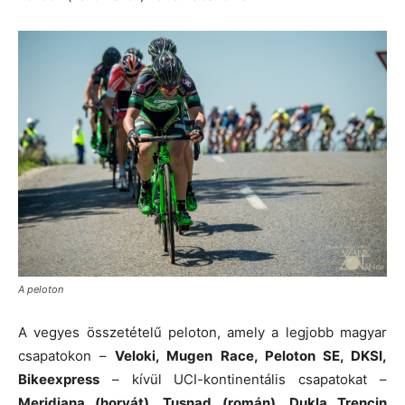
A peloton
A vegyes összetételű peloton, amely a legjobb magyar
csapatokon –
Veloki, Mugen Race, Peloton SE, DKSI,
Bikeexpress
– kívül UCI-kontinentális csapatokat –
Meridiana (horvát), Tusnad (román), Dukla Trencin