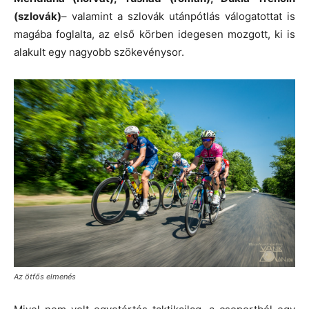
(szlovák)
– valamint a szlovák utánpótlás válogatottat is
magába foglalta, az első körben idegesen mozgott, ki is
alakult egy nagyobb szökevénysor.
Az ötfős elmenés