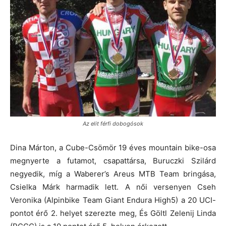
Az elit férfi dobogósok
Dina Márton, a Cube-Csömör 19 éves mountain bike-osa
megnyerte a futamot, csapattársa, Buruczki Szilárd
negyedik, míg a Waberer’s Areus MTB Team bringása,
Csielka Márk harmadik lett. A női versenyen Cseh
Veronika (Alpinbike Team Giant Endura High5) a 20 UCI-
pontot érő 2. helyet szerezte meg, És Göltl Zelenij Linda