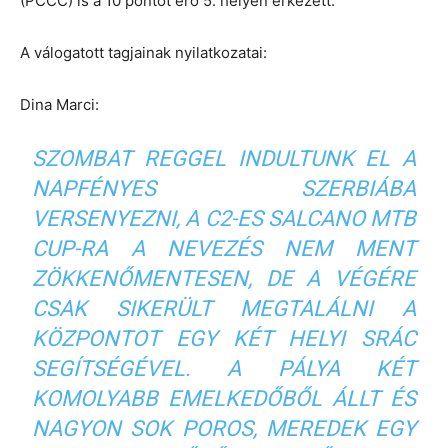
(PCCC) is a 10 pontot érő 5. helyen érkezett.
A válogatott tagjainak nyilatkozatai:
Dina Marci:
SZOMBAT REGGEL INDULTUNK EL A
NAPFÉNYES SZERBIÁBA
VERSENYEZNI, A C2-ES SALCANO MTB
CUP-RA A NEVEZÉS NEM MENT
ZÖKKENŐMENTESEN, DE A VÉGÉRE
CSAK SIKERÜLT MEGTALÁLNI A
KÖZPONTOT EGY KÉT HELYI SRÁC
SEGÍTSÉGÉVEL. A PÁLYA KÉT
KOMOLYABB EMELKEDŐBŐL ÁLLT ÉS
NAGYON SOK POROS, MEREDEK EGY