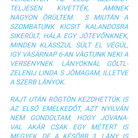
TELJESEN KIVETTÉK, AMINEK
NAGYON ÖRÜLTEM. S MIUTÁN A
SZOMBATUNK KICSIT KALANDOSRA
SIKERÜLT, HÁLA EGY JÓTEVŐNKNEK,
MINDEN KLASSZUL SÜLT EL VÉGÜL,
IGY VASÁRNAP 6-AN VÁGTUNK NEKI A
VERSENYNEK. LÁNYOKNÁL GÖLTL-
ZELENIJ LINDA S JÓMAGAM, ILLETVE
A SZERB LÁNYOK.
RAJT UTÁN RÖGTÖN KEZDHETTÜK IS
AZ ELSŐ EMELKEDŐT, AZT NYILVÁN
NEM GONDOLTAM, HOGY JOVANA-
VAL AKÁR CSAK EGY MÉTERT IS
MEGYEK, DE A KÉSŐBB 3. LÁNY IS