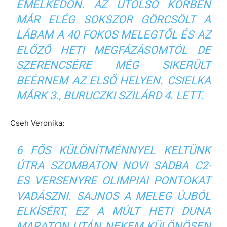
EMELKEDŐN. AZ UTOLSÓ KÖRBEN
MÁR ELÉG SOKSZOR GÖRCSÖLT A
LÁBAM A 40 FOKOS MELEGTŐL ÉS AZ
ELŐZŐ HETI MEGFÁZÁSOMTÓL DE
SZERENCSÉRE MÉG SIKERÜLT
BEÉRNEM AZ ELSŐ HELYEN. CSIELKA
MÁRK 3., BURUCZKI SZILÁRD 4. LETT.
Cseh Veronika:
6 FŐS KÜLÖNÍTMÉNNYEL KELTÜNK
ÚTRA SZOMBATON NOVI SADBA C2-
ES VERSENYRE OLIMPIAI PONTOKAT
VADÁSZNI. SAJNOS A MELEG ÚJBÓL
ELKÍSÉRT, EZ A MÚLT HETI DUNA
MARATON UTÁN NEKEM KÜLÖNÖSEN