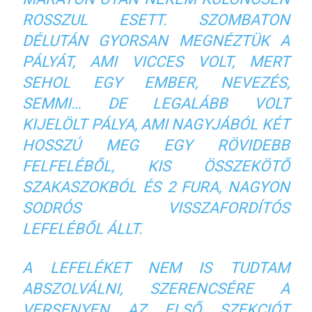
ROSSZUL ESETT. SZOMBATON
DÉLUTÁN GYORSAN MEGNÉZTÜK A
PÁLYÁT, AMI VICCES VOLT, MERT
SEHOL EGY EMBER, NEVEZÉS,
SEMMI… DE LEGALÁBB VOLT
KIJELÖLT PÁLYA, AMI NAGYJÁBÓL KÉT
HOSSZÚ MEG EGY RÖVIDEBB
FELFELÉBŐL, KIS ÖSSZEKÖTŐ
SZAKASZOKBÓL ÉS 2 FURA, NAGYON
SODRÓS VISSZAFORDÍTÓS
LEFELÉBŐL ÁLLT.
A LEFELÉKET NEM IS TUDTAM
ABSZOLVÁLNI, SZERENCSÉRE A
VERSENYEN AZ ELSŐ SZEKCIÓT