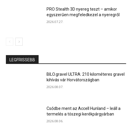
PRO Stealth 3D nyereg teszt – amikor
egyszerűen megfeledkezel a nyeregről
2026.07.27.
LEGFRISSEBB
BILO.gravel ULTRA: 210 kilométeres gravel
kihívás vár Horvátországban
2026.08.07.
Csődbe ment az Accell Hunland – leáll a
termelés a tószegi kerékpárgyárban
2026.08.06.