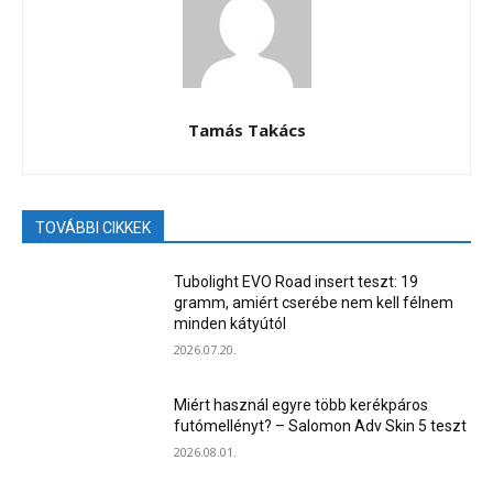
Tamás Takács
TOVÁBBI CIKKEK
Tubolight EVO Road insert teszt: 19
gramm, amiért cserébe nem kell félnem
minden kátyútól
2026.07.20.
Miért használ egyre több kerékpáros
futómellényt? – Salomon Adv Skin 5 teszt
2026.08.01.