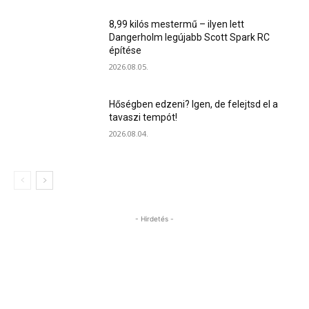
8,99 kilós mestermű – ilyen lett
Dangerholm legújabb Scott Spark RC
építése
2026.08.05.
Hőségben edzeni? Igen, de felejtsd el a
tavaszi tempót!
2026.08.04.
- Hirdetés -