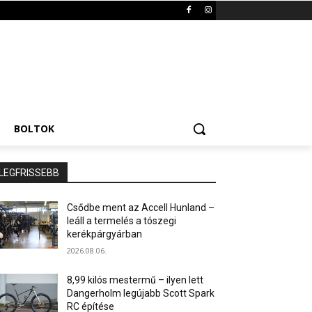
BOLTOK
LEGFRISSEBB
Csődbe ment az Accell Hunland –
leáll a termelés a tószegi
kerékpárgyárban
2026.08.06.
8,99 kilós mestermű – ilyen lett
Dangerholm legújabb Scott Spark
RC építése