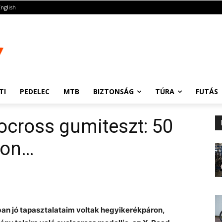
English
TI
PEDELEC
MTB
BIZTONSÁG
TÚRA
FUTÁS
ocross gumiteszt: 50
ron…
n jó tapasztalataim voltak hegyikerékpáron,