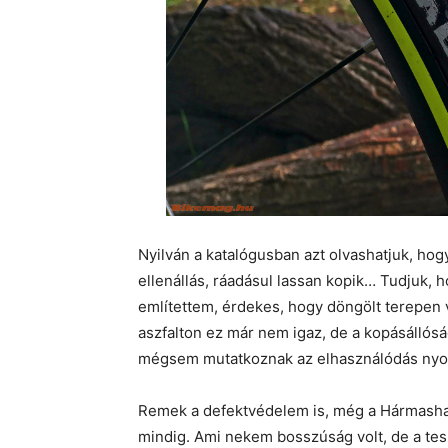
Nyilván a katalógusban azt olvashatjuk, hog
ellenállás, ráadásul lassan kopik… Tudjuk,
említettem, érdekes, hogy döngölt terepen 
aszfalton ez már nem igaz, de a kopásállós
mégsem mutatkoznak az elhasználódás nyo
Remek a defektvédelem is, még a Hármashat
mindig. Ami nekem bosszúság volt, de a tes