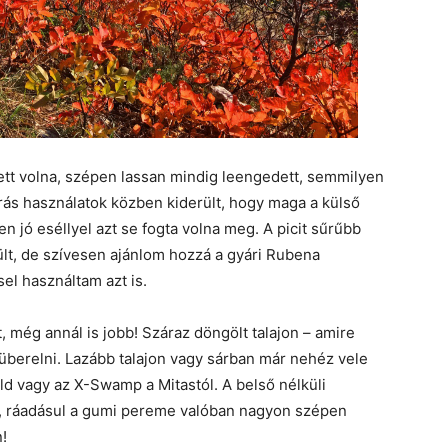
ett volna, szépen lassan mindig leengedett, semmilyen
órás használatok közben kiderült, hogy maga a külső
 jó eséllyel azt se fogta volna meg. A picit sűrűbb
ült, de szívesen ajánlom hozzá a gyári Rubena
el használtam azt is.
 még annál is jobb! Száraz döngölt talajon – amire
z überelni. Lazább talajon vagy sárban már nehéz vele
eld vagy az X-Swamp a Mitastól. A belső nélküli
l, ráadásul a gumi pereme valóban nagyon szépen
!