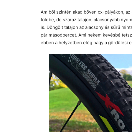
Amiből szintén akad bőven cx-pályákon, az
földbe, de száraz talajon, alacsonyabb nyo
is. Döngölt talajon az alacsony és sűrű mint
pár másodpercet. Ami nekem kevésbé tetszet
ebben a helyzetben elég nagy a gördülési el