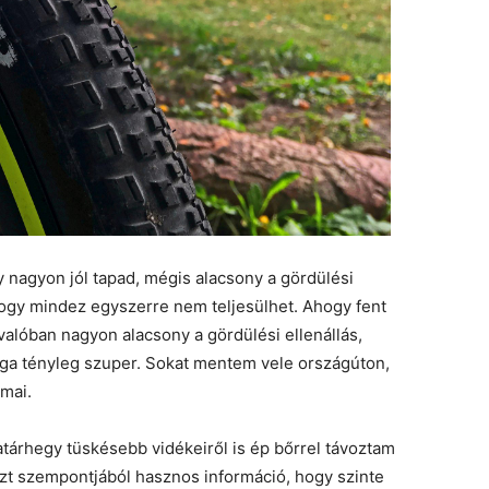
y nagyon jól tapad, mégis alacsony a gördülési
 hogy mindez egyszerre nem teljesülhet. Ahogy fent
valóban nagyon alacsony a gördülési ellenállás,
ága tényleg szuper. Sokat mentem vele országúton,
mai.
árhegy tüskésebb vidékeiről is ép bőrrel távoztam
zt szempontjából hasznos információ, hogy szinte