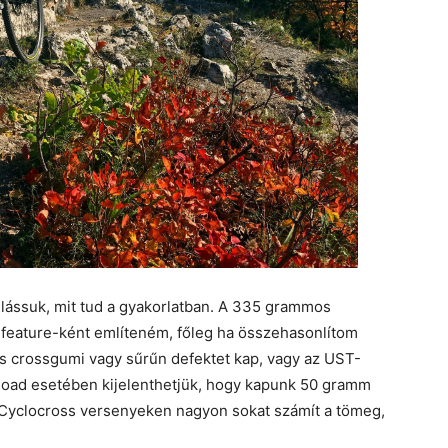
, lássuk, mit tud a gyakorlatban. A 335 grammos
feature-ként említeném, főleg ha összehasonlítom
 crossgumi vagy sűrűn defektet kap, vagy az UST-
Road esetében kijelenthetjük, hogy kapunk 50 gramm
. Cyclocross versenyeken nagyon sokat számít a tömeg,