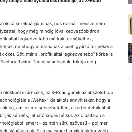
ény talajra való cyclocross modellje, az X-Road
t az olcsó kerékpárguminak, nos ez már messze nem
elyzettel, hogy még mindig jóval kedvezőbb áron
ofik által legkedveltebb márkák termékeihez,
hetjük: nemhogy elmaradnak a cseh gyártó termékei a
k őket. Sőt, már a „profik által legkedveltebb” körbe is
 Factory Racing Team) világbajnoki trikója elég
ti blokkból származik, az X-Road gumik az abszolút top
technológiája a „Weltex” kialakítás annyit takar, hogy a
k be, ami szinte sebezhetetlen, a karbonfelnik által
írják sérülés, látható kopás nélkül. Az oldalfalon a
chnológiából ismert – szintén sűrű szövésű – polimer
éknek, vágásoknak. Ez a ma ismert egyik legkönnyebb