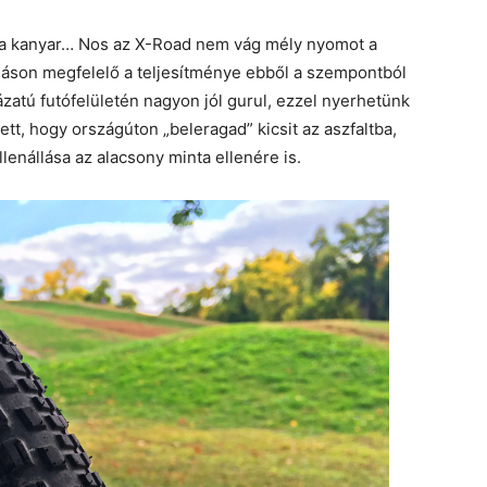
 a kanyar… Nos az X-Road nem vág mély nyomot a
máson megfelelő a teljesítménye ebből a szempontból
ázatú futófelületén nagyon jól gurul, ezzel nyerhetünk
t, hogy országúton „beleragad” kicsit az aszfaltba,
lenállása az alacsony minta ellenére is.