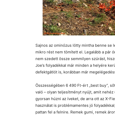
Sajnos az ominózus lötty mintha benne se l
mikro rést nem tömített el. Legalább a pár 
nem szedett össze semmilyen szúrást, hiszen
Joe’s folyadékkal már minden a helyére ker
defektgátlót is, korábban már megelégedéss
Összességében 6 490 Ft-ért „best buy”, sőt,
való – olyan teljesítményt nyújt, amit nehé
gyorsan húzni az íveket, de arra ott az X-Fi
használat is problémamentes jó folyadékka
pattan fel a felnire. Remek gumi, remek áron