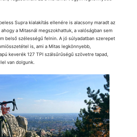
beless Supra kialakítás ellenére is alacsony maradt az
 ahogy a Mitasnál megszokhattuk, a valóságban sem
mm belső szélességű felnin. A jó súlyadatban szerepet
umiösszetétel is, ami a Mitas legkönnyebb,
lapú keverék 127 TPI szálsűrűségű szövetre tapad,
el van dolgunk.