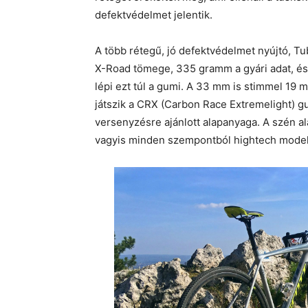
defektvédelmet jelentik.
A több rétegű, jó defektvédelmet nyújtó, Tu
X-Road tömege, 335 gramm a gyári adat, és
lépi ezt túl a gumi. A 33 mm is stimmel 19 
játszik a CRX (Carbon Race Extremelight) g
versenyzésre ajánlott alapanyaga. A szén a
vagyis minden szempontból hightech modell