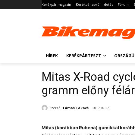
Kerékpár magazin
Kerékpár apróhirdetés
Fórum
HÍREK
KERÉKPÁRTESZT
ORSZÁGÚ
Mitas X-Road cycl
gramm előny félá
Szerző:
Tamás Takács
2017.10.17.
Mitas (korábban Rubena) gumikkal korábba