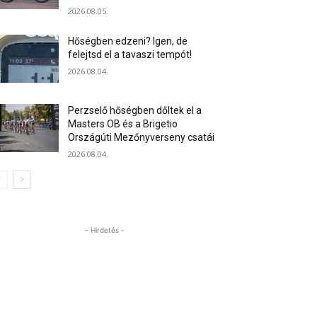
2026.08.05.
Hőségben edzeni? Igen, de
felejtsd el a tavaszi tempót!
2026.08.04.
Perzselő hőségben dőltek el a
Masters OB és a Brigetio
Országúti Mezőnyverseny csatái
2026.08.04.
- Hirdetés -