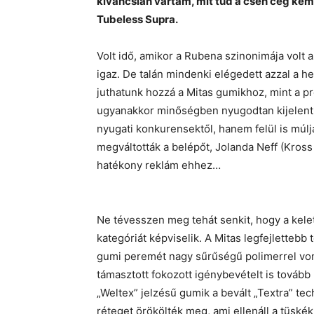
kíváncsian vártam, mit tud a cseh cég kem
Tubeless Supra.
Volt idő, amikor a Rubena szinonimája vol
igaz. De talán mindenki elégedett azzal a h
juthatunk hozzá a Mitas gumikhoz, mint a pr
ugyanakkor minőségben nyugodtan kijelent
nyugati konkurensektől, hanem felül is múljá
megváltották a belépőt, Jolanda Neff (Kross
hatékony reklám ehhez…
Ne tévesszen meg tehát senkit, hogy a kele
kategóriát képviselik. A Mitas legfejlettebb 
gumi peremét nagy sűrűségű polimerrel vonjá
támasztott fokozott igénybevételt is tovább b
„Weltex” jelzésű gumik a bevált „Textra” te
réteget örökölték meg, ami ellenáll a tüsk