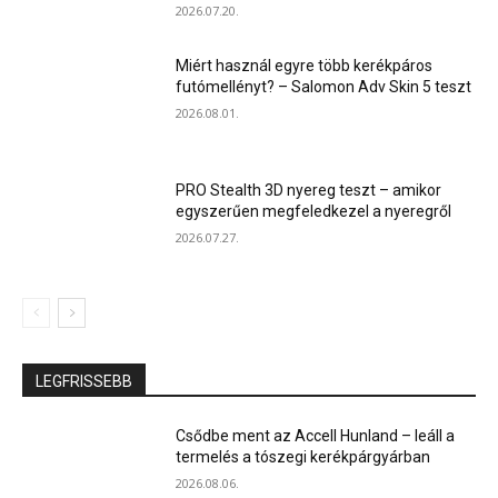
2026.07.20.
Miért használ egyre több kerékpáros
futómellényt? – Salomon Adv Skin 5 teszt
2026.08.01.
PRO Stealth 3D nyereg teszt – amikor
egyszerűen megfeledkezel a nyeregről
2026.07.27.
LEGFRISSEBB
Csődbe ment az Accell Hunland – leáll a
termelés a tószegi kerékpárgyárban
2026.08.06.