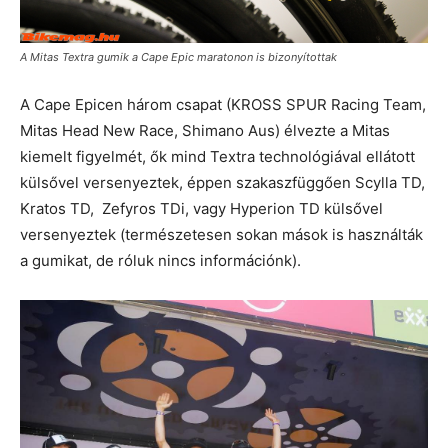
A Mitas Textra gumik a Cape Epic maratonon is bizonyítottak
A Cape Epicen három csapat (KROSS SPUR Racing Team,
Mitas Head New Race, Shimano Aus) élvezte a Mitas
kiemelt figyelmét, ők mind Textra technológiával ellátott
külsővel versenyeztek, éppen szakaszfüggően Scylla TD,
Kratos TD, Zefyros TDi, vagy Hyperion TD külsővel
versenyeztek (természetesen sokan mások is használták
a gumikat, de róluk nincs információnk).