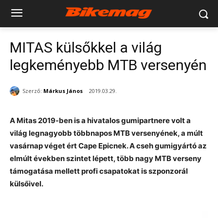
MITAS külsőkkel a világ
legkeményebb MTB versenyén
Szerző:
Márkus János
2019.03.29.
A Mitas 2019-ben is a hivatalos gumipartnere volt a
világ legnagyobb többnapos MTB versenyének, a múlt
vasárnap véget ért Cape Epicnek. A cseh gumigyártó az
elmúlt években szintet lépett, több nagy MTB verseny
támogatása mellett profi csapatokat is szponzorál
külsőivel.