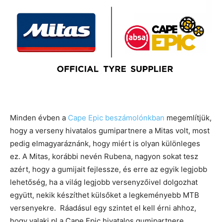
Minden évben a
Cape Epic beszámolónkban
megemlítjük,
hogy a verseny hivatalos gumipartnere a Mitas volt, most
pedig elmagyaráznánk, hogy miért is olyan különleges
ez. A Mitas, korábbi nevén Rubena, nagyon sokat tesz
azért, hogy a gumijait fejlessze, és erre az egyik legjobb
lehetőség, ha a világ legjobb versenyzőivel dolgozhat
együtt, nekik készíthet külsőket a legkeményebb MTB
versenyekre. Ráadásul egy szintet el kell érni ahhoz,
hogy valaki pl a Cape Epic hivatalos gumipartnere