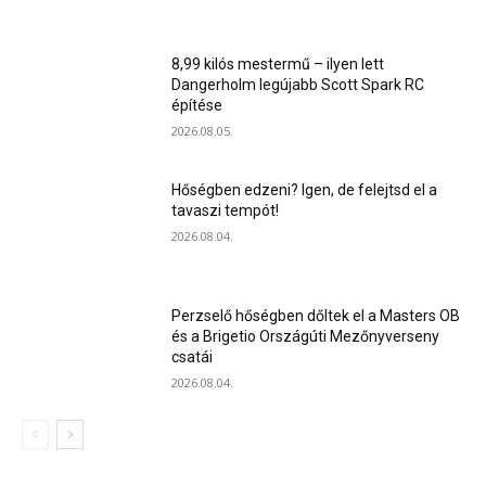
8,99 kilós mestermű – ilyen lett
Dangerholm legújabb Scott Spark RC
építése
2026.08.05.
Hőségben edzeni? Igen, de felejtsd el a
tavaszi tempót!
2026.08.04.
Perzselő hőségben dőltek el a Masters OB
és a Brigetio Országúti Mezőnyverseny
csatái
2026.08.04.