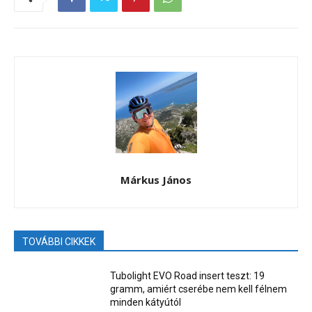
Márkus János
TOVÁBBI CIKKEK
Tubolight EVO Road insert teszt: 19
gramm, amiért cserébe nem kell félnem
minden kátyútól