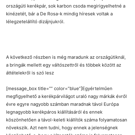
országúti kerékpár, sok karbon csoda megirigyelhetné a
kinézetét, bár a De Rosa-k mindig híresek voltak a
lélegzetelállító dizájnjukról.
A következő részben is még maradunk az országútiknál,
a bringák mellett egy váltószettről és többek között az
áttételekről is szó lesz
[message_box title=”” color=”blue”]Egyértelműen
megfigyelhető a kerékpárvilágot uraló nagy márkák évről
évre egyre nagyobb számban maradnak távol Európa
legnagyobb kerékpáros kiállításáról és ennek
köszönhetően a távol-keleti kiállítók száma folyamatosan
növekszik. Azt nem tudni, hogy ennek a jelenségnek