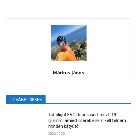
Márkus János
TOVÁBBI CIKKEK
Tubolight EVO Road insert teszt: 19
gramm, amiért cserébe nem kell félnem
minden kátyútól
2026.07.20.