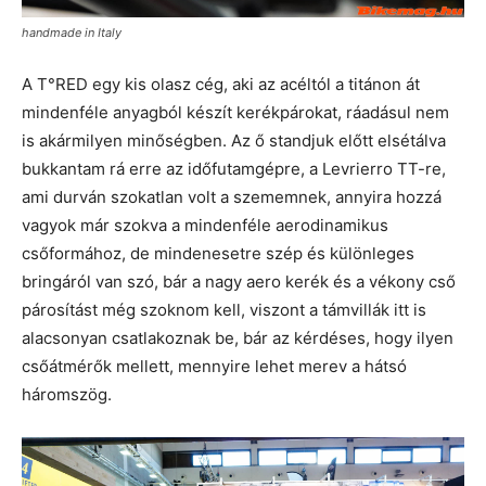
handmade in Italy
A T°RED egy kis olasz cég, aki az acéltól a titánon át
mindenféle anyagból készít kerékpárokat, ráadásul nem
is akármilyen minőségben. Az ő standjuk előtt elsétálva
bukkantam rá erre az időfutamgépre, a Levrierro TT-re,
ami durván szokatlan volt a szememnek, annyira hozzá
vagyok már szokva a mindenféle aerodinamikus
csőformához, de mindenesetre szép és különleges
bringáról van szó, bár a nagy aero kerék és a vékony cső
párosítást még szoknom kell, viszont a támvillák itt is
alacsonyan csatlakoznak be, bár az kérdéses, hogy ilyen
csőátmérők mellett, mennyire lehet merev a hátsó
háromszög.