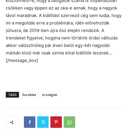
köszönhető-e, hogy a látogatók száma is folyamatosan
csökken vagy éppen ez az oka-e annak, hogy a nagyok
távol maradnak. A kiállítást szervező cég sem tudja, hogy
mi a megoldás erre a problémára, idén előrehozták
júliusra, de 2019-ben újra ősz elején rendezik. A
trendeket figyelve, hogyha nem történik óriási változás
akkor valószínűleg pár éven belül egy-két nagyobb
márkán kívül már csak szinte kínai kiállítók lesznek…
[/message_box]
TAGS
Eurobike
országúti