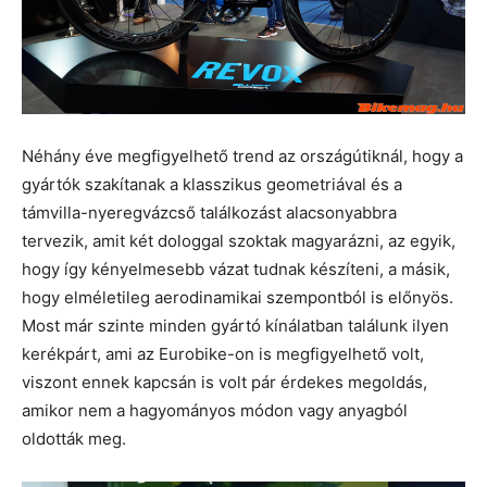
Néhány éve megfigyelhető trend az országútiknál, hogy a
gyártók szakítanak a klasszikus geometriával és a
támvilla-nyeregvázcső találkozást alacsonyabbra
tervezik, amit két dologgal szoktak magyarázni, az egyik,
hogy így kényelmesebb vázat tudnak készíteni, a másik,
hogy elméletileg aerodinamikai szempontból is előnyös.
Most már szinte minden gyártó kínálatban találunk ilyen
kerékpárt, ami az Eurobike-on is megfigyelhető volt,
viszont ennek kapcsán is volt pár érdekes megoldás,
amikor nem a hagyományos módon vagy anyagból
oldották meg.