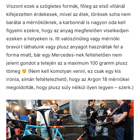
Viszont ezek a szögletes formák, főleg az első villánál
kifejezetten érdekesek, mivel az élek, törések soha nem
barátai a mérnököknek, a karbonnál is nagyon oda kell
figyelni ezekre, hogy az anyag megfelelően viselkedjen
ezeken a helyeken is. Itt valószínűleg vagy mérnöki
bravúrt láthatunk vagy plusz anyagot használtak fel a
forma miatt, bár egy Mercedes-nek feltehetően nem
jelent gondot a tetején az a maximum 100 gramm plusz
tömeg
(Nem kell komolyan venni, ez csak egy kis
irónia, simán feltételezhető, hogy az Argon 18 mérnökei
megoldották, hogy plusz súly nélkül ilyen legyen – szerk.)