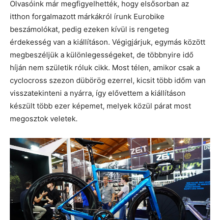
Olvasóink már megfigyelhették, hogy elsősorban az
itthon forgalmazott márkákról írunk Eurobike
beszámolókat, pedig ezeken kívül is rengeteg
érdekesség van a kiállításon. Végigjárjuk, egymás között
megbeszéljük a különlegességeket, de többnyire idő
híján nem születik róluk cikk. Most télen, amikor csak a
cyclocross szezon dübörög ezerrel, kicsit több időm van
visszatekinteni a nyárra, így elővettem a kiállításon
készült több ezer képemet, melyek közül párat most
megosztok veletek.