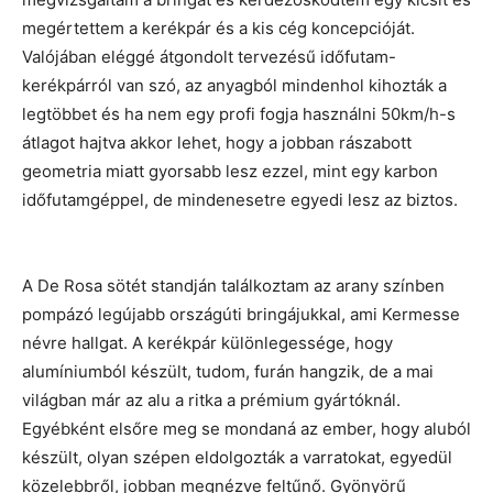
megértettem a kerékpár és a kis cég koncepcióját.
Valójában eléggé átgondolt tervezésű időfutam-
kerékpárról van szó, az anyagból mindenhol kihozták a
legtöbbet és ha nem egy profi fogja használni 50km/h-s
átlagot hajtva akkor lehet, hogy a jobban rászabott
geometria miatt gyorsabb lesz ezzel, mint egy karbon
időfutamgéppel, de mindenesetre egyedi lesz az biztos.
A De Rosa sötét standján találkoztam az arany színben
pompázó legújabb országúti bringájukkal, ami Kermesse
névre hallgat. A kerékpár különlegessége, hogy
alumíniumból készült, tudom, furán hangzik, de a mai
világban már az alu a ritka a prémium gyártóknál.
Egyébként elsőre meg se mondaná az ember, hogy aluból
készült, olyan szépen eldolgozták a varratokat, egyedül
közelebbről, jobban megnézve feltűnő. Gyönyörű