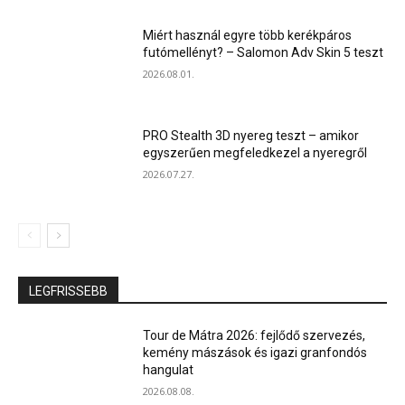
Miért használ egyre több kerékpáros
futómellényt? – Salomon Adv Skin 5 teszt
2026.08.01.
PRO Stealth 3D nyereg teszt – amikor
egyszerűen megfeledkezel a nyeregről
2026.07.27.
LEGFRISSEBB
Tour de Mátra 2026: fejlődő szervezés,
kemény mászások és igazi granfondós
hangulat
2026.08.08.