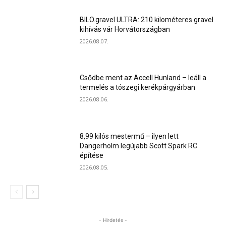
BILO.gravel ULTRA: 210 kilométeres gravel
kihívás vár Horvátországban
2026.08.07.
Csődbe ment az Accell Hunland – leáll a
termelés a tószegi kerékpárgyárban
2026.08.06.
8,99 kilós mestermű – ilyen lett
Dangerholm legújabb Scott Spark RC
építése
2026.08.05.
- Hirdetés -