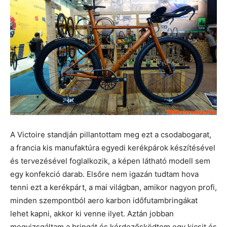
A Victoire standján pillantottam meg ezt a csodabogarat,
a francia kis manufaktúra egyedi kerékpárok készítésével
és tervezésével foglalkozik, a képen látható modell sem
egy konfekció darab. Elsőre nem igazán tudtam hova
tenni ezt a kerékpárt, a mai világban, amikor nagyon profi,
minden szempontból aero karbon időfutambringákat
lehet kapni, akkor ki venne ilyet. Aztán jobban
megvizsgáltam a bringát és kérdezősködtem egy kicsit és