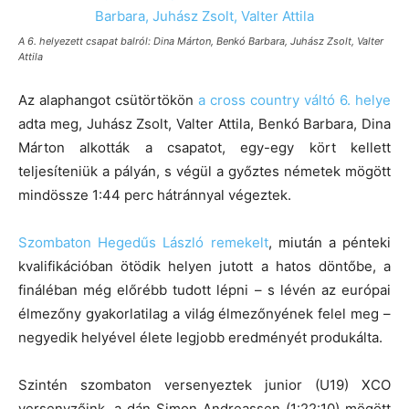
A 6. helyezett csapat balról: Dina Márton, Benkó Barbara, Juhász Zsolt, Valter
Attila
Az alaphangot csütörtökön
a cross country váltó 6. helye
adta meg, Juhász Zsolt, Valter Attila, Benkó Barbara, Dina
Márton alkották a csapatot, egy-egy kört kellett
teljesíteniük a pályán, s végül a győztes németek mögött
mindössze 1:44 perc hátránnyal végeztek.
Szombaton Hegedűs László remekelt
, miután a pénteki
kvalifikációban ötödik helyen jutott a hatos döntőbe, a
fináléban még előrébb tudott lépni – s lévén az európai
élmezőny gyakorlatilag a világ élmezőnyének felel meg –
negyedik helyével élete legjobb eredményét produkálta.
Szintén szombaton versenyeztek junior (U19) XCO
versenyzőink, a dán Simon Andreassen (1:22:10) mögött