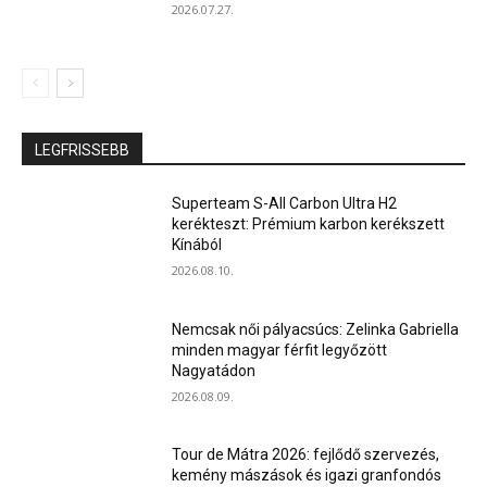
2026.07.27.
LEGFRISSEBB
Superteam S-All Carbon Ultra H2
kerékteszt: Prémium karbon kerékszett
Kínából
2026.08.10.
Nemcsak női pályacsúcs: Zelinka Gabriella
minden magyar férfit legyőzött
Nagyatádon
2026.08.09.
Tour de Mátra 2026: fejlődő szervezés,
kemény mászások és igazi granfondós