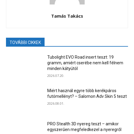
Tamás Takács
TOVÁBBI CIKKEK
Tubolight EVO Road insert teszt: 19
gramm, amiért cserébe nem kell félnem
minden kátyútól
2026.07.20.
Miért használ egyre több kerékpáros
futómellényt? – Salomon Adv Skin 5 teszt
2026.08.01.
PRO Stealth 3D nyereg teszt – amikor
egyszerűen megfeledkezel a nyeregről