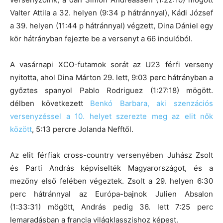
Valter Attila a 32. helyen (9:34 p hátránnyal), Kádi József
a 39. helyen (11:44 p hátránnyal) végzett, Dina Dániel egy
kör hátrányban fejezte be a versenyt a 66 indulóból.
A vasárnapi XCO-futamok sorát az U23 férfi verseny
nyitotta, ahol Dina Márton 29. lett, 9:03 perc hátrányban a
győztes spanyol Pablo Rodriguez (1:27:18) mögött.
délben következett
Benkó Barbara, aki szenzációs
versenyzéssel a 10. helyet szerezte meg az elit nők
között
, 5:13 percre Jolanda Nefftől.
Az elit férfiak cross-country versenyében Juhász Zsolt
és Parti András képviselték Magyarországot, és a
mezőny első felében végeztek. Zsolt a 29. helyen 6:30
perc hátránnyal az Európa-bajnok Julien Absalon
(1:33:31) mögött, András pedig 36. lett 7:25 perc
lemaradásban a francia világklasszishoz képest.