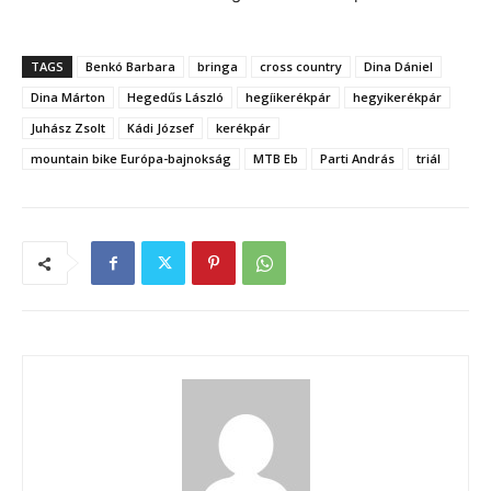
TAGS
Benkó Barbara
bringa
cross country
Dina Dániel
Dina Márton
Hegedűs László
hegíikerékpár
hegyikerékpár
Juhász Zsolt
Kádi József
kerékpár
mountain bike Európa-bajnokság
MTB Eb
Parti András
triál