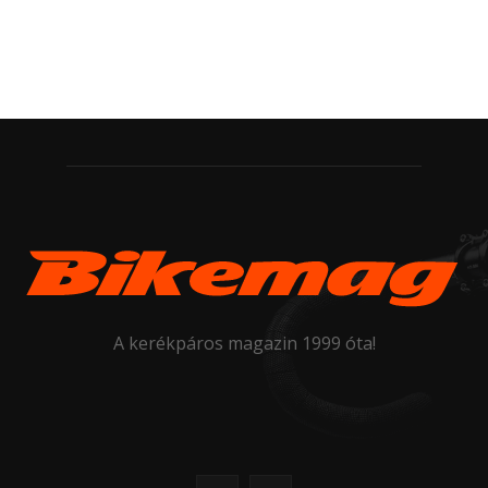
A kerékpáros magazin 1999 óta!