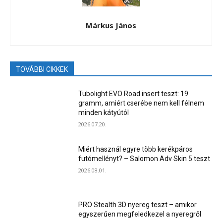
Márkus János
TOVÁBBI CIKKEK
Tubolight EVO Road insert teszt: 19
gramm, amiért cserébe nem kell félnem
minden kátyútól
2026.07.20.
Miért használ egyre több kerékpáros
futómellényt? – Salomon Adv Skin 5 teszt
2026.08.01.
PRO Stealth 3D nyereg teszt – amikor
egyszerűen megfeledkezel a nyeregről