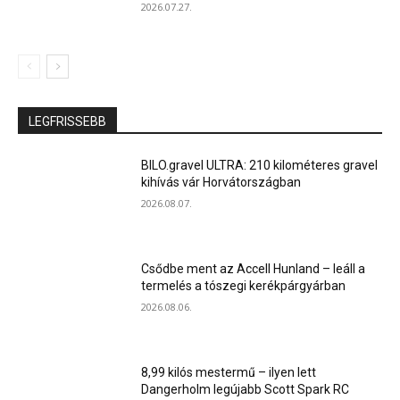
2026.07.27.
LEGFRISSEBB
BILO.gravel ULTRA: 210 kilométeres gravel
kihívás vár Horvátországban
2026.08.07.
Csődbe ment az Accell Hunland – leáll a
termelés a tószegi kerékpárgyárban
2026.08.06.
8,99 kilós mestermű – ilyen lett
Dangerholm legújabb Scott Spark RC