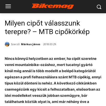
Milyen cipőt válasszunk
terepre? – MTB cipőkörkép
Szerző:
Márkus János
2018.03.29.
Nincs könnyű helyzetben az ember, ha cipőt szeretne
venni mountainbike-ozáshoz, mert tucatnyi gyártó
kínál még annál is több modellt a belépő kategóriától
egészen a profi felhasználásra szánt MTB cipőkig, ennyi
típus közül dönteni is nehéz. A következő cikkünkben
csemegézünk egy kicsit a felhozatalban, elsősorban az
idei modelleket vesszük jobban szemügyre, bár
találhatunk köztük olyat is, ami már néhány éve a