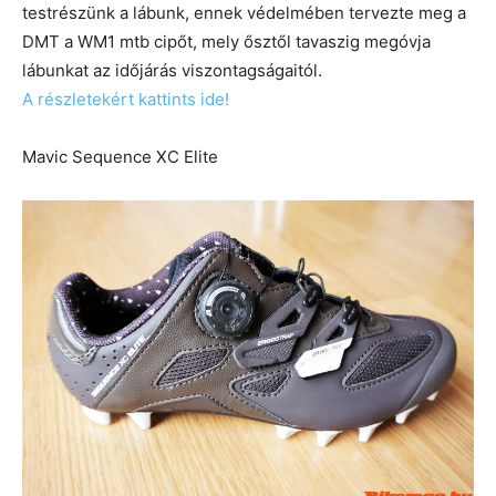
testrészünk a lábunk, ennek védelmében tervezte meg a
DMT a WM1 mtb cipőt, mely ősztől tavaszig megóvja
lábunkat az időjárás viszontagságaitól.
A részletekért kattints ide!
Mavic Sequence XC Elite