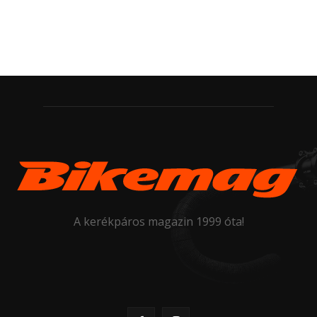
A kerékpáros magazin 1999 óta!