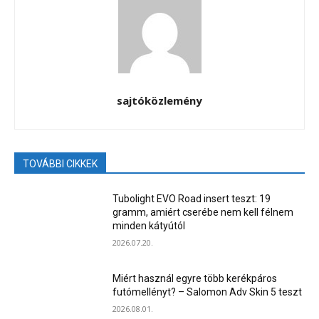
sajtóközlemény
TOVÁBBI CIKKEK
Tubolight EVO Road insert teszt: 19
gramm, amiért cserébe nem kell félnem
minden kátyútól
2026.07.20.
Miért használ egyre több kerékpáros
futómellényt? – Salomon Adv Skin 5 teszt
2026.08.01.