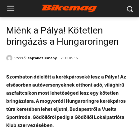
Miénk a Pálya! Kötetlen
bringázás a Hungaroringen
Szerző:
sajtóközlemény
2012.05.16.
Szombaton délelőtt a kerékpárosoké lesz a Pálya! Az
elsősorban autóversenyeknek otthont adó, világhírű
aszfaltcsíkon most lehetőséged lesz egy kötetlen
bringázásra. A mogyoródi Hungaroringre kerékpáros
túra keretében lehet eljutni, Budapestről a Vuelta
Sportiroda, Gödöllőről pedig a Gödöllői Lokálpatrióta
Klub szervezésében.