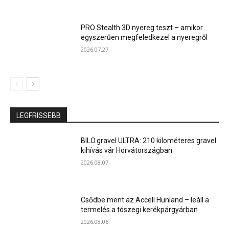
PRO Stealth 3D nyereg teszt – amikor
egyszerűen megfeledkezel a nyeregről
2026.07.27.
LEGFRISSEBB
BILO.gravel ULTRA: 210 kilométeres gravel
kihívás vár Horvátországban
2026.08.07.
Csődbe ment az Accell Hunland – leáll a
termelés a tószegi kerékpárgyárban
2026.08.06.