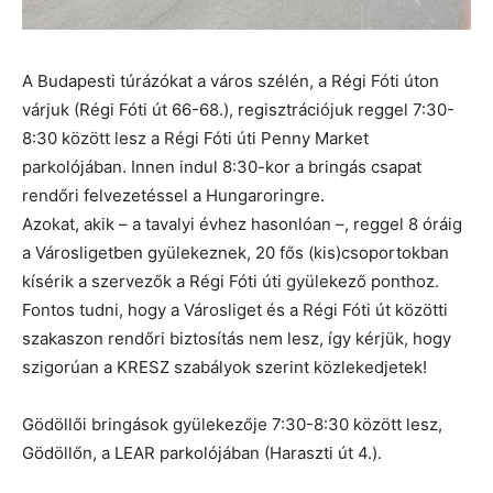
A Budapesti túrázókat a város szélén, a Régi Fóti úton
várjuk (Régi Fóti út 66-68.), regisztrációjuk reggel 7:30-
8:30 között lesz a Régi Fóti úti Penny Market
parkolójában. Innen indul 8:30-kor a bringás csapat
rendőri felvezetéssel a Hungaroringre.
Azokat, akik – a tavalyi évhez hasonlóan –, reggel 8 óráig
a Városligetben gyülekeznek, 20 fős (kis)csoportokban
kísérik a szervezők a Régi Fóti úti gyülekező ponthoz.
Fontos tudni, hogy a Városliget és a Régi Fóti út közötti
szakaszon rendőri biztosítás nem lesz, így kérjük, hogy
szigorúan a KRESZ szabályok szerint közlekedjetek!
Gödöllői bringások gyülekezője 7:30-8:30 között lesz,
Gödöllőn, a LEAR parkolójában (Haraszti út 4.).