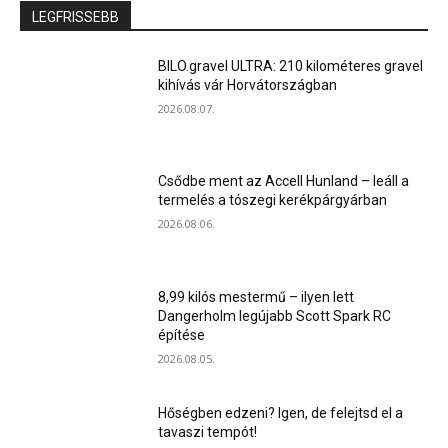
LEGFRISSEBB
BILO.gravel ULTRA: 210 kilométeres gravel
kihívás vár Horvátországban
2026.08.07.
Csődbe ment az Accell Hunland – leáll a
termelés a tószegi kerékpárgyárban
2026.08.06.
8,99 kilós mestermű – ilyen lett
Dangerholm legújabb Scott Spark RC
építése
2026.08.05.
Hőségben edzeni? Igen, de felejtsd el a
tavaszi tempót!