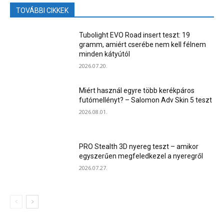
TOVÁBBI CIKKEK
Tubolight EVO Road insert teszt: 19
gramm, amiért cserébe nem kell félnem
minden kátyútól
2026.07.20.
Miért használ egyre több kerékpáros
futómellényt? – Salomon Adv Skin 5 teszt
2026.08.01.
PRO Stealth 3D nyereg teszt – amikor
egyszerűen megfeledkezel a nyeregről
2026.07.27.