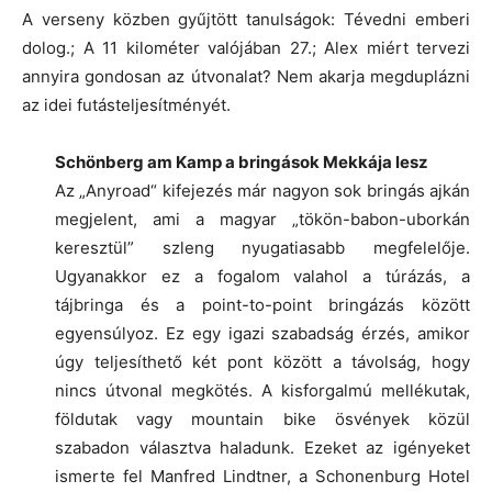
A verseny közben gyűjtött tanulságok: Tévedni emberi
dolog.; A 11 kilométer valójában 27.; Alex miért tervezi
annyira gondosan az útvonalat? Nem akarja megduplázni
az idei futásteljesítményét.
Schönberg am Kamp a bringások Mekkája lesz
Az „Anyroad“ kifejezés már nagyon sok bringás ajkán
megjelent, ami a magyar „tökön-babon-uborkán
keresztül” szleng nyugatiasabb megfelelője.
Ugyanakkor ez a fogalom valahol a túrázás, a
tájbringa és a point-to-point bringázás között
egyensúlyoz. Ez egy igazi szabadság érzés, amikor
úgy teljesíthető két pont között a távolság, hogy
nincs útvonal megkötés. A kisforgalmú mellékutak,
földutak vagy mountain bike ösvények közül
szabadon választva haladunk. Ezeket az igényeket
ismerte fel Manfred Lindtner, a Schonenburg Hotel