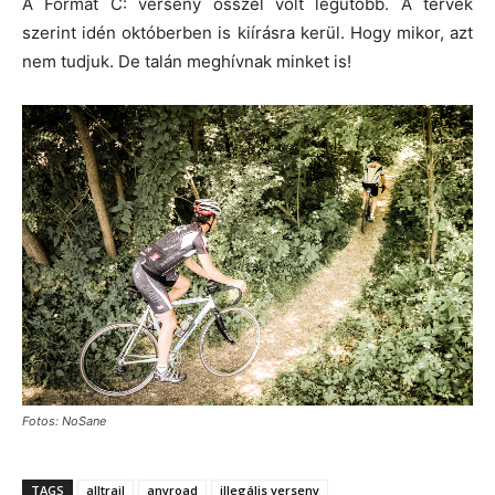
A Format C: verseny ősszel volt legutóbb. A tervek
szerint idén októberben is kiírásra kerül. Hogy mikor, azt
nem tudjuk. De talán meghívnak minket is!
Fotos: NoSane
TAGS
alltrail
anyroad
illegális verseny