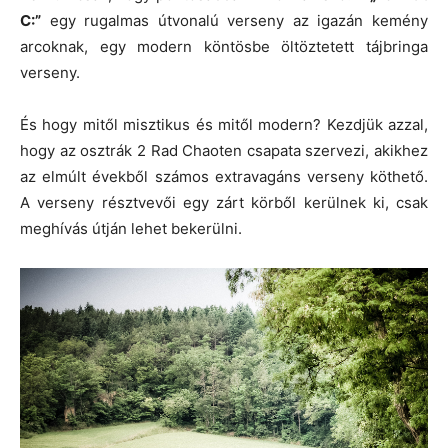
C:”
egy rugalmas útvonalú verseny az igazán kemény
arcoknak, egy modern köntösbe öltöztetett tájbringa
verseny.
És hogy mitől misztikus és mitől modern? Kezdjük azzal,
hogy az osztrák 2 Rad Chaoten csapata szervezi, akikhez
az elmúlt évekből számos extravagáns verseny köthető.
A verseny résztvevői egy zárt körből kerülnek ki, csak
meghívás útján lehet bekerülni.