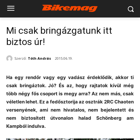
Mi csak bringázgatunk itt
biztos úr!
Szerző:
Tóth András
2015.06.19.
Ha egy rendőr vagy egy vadász érdeklődik, akkor ti
csak bringáztok. Jó? És az, hogy rajtatok kívül még
több négy fős csoport is megy arra? Az nem más, csak
véletlen lehet. Ez a fedősztorija az osztrák 2RC Chaoten
versenyének, ami nem hivatalos, nem bejelentett és
nem biztosított útvonalon halad Schönberg am
Kampból indulva.