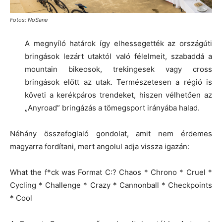
Fotos: NoSane
A megnyíló határok így elhessegették az országúti
bringások lezárt utaktól való félelmeit, szabaddá a
mountain bikeosok, trekingesek vagy cross
bringások előtt az utak. Természetesen a régió is
követi a kerékpáros trendeket, hiszen vélhetően az
„Anyroad” bringázás a tömegsport irányába halad.
Néhány összefoglaló gondolat, amit nem érdemes
magyarra fordítani, mert angolul adja vissza igazán:
What the f*ck was Format C:? Chaos * Chrono * Cruel *
Cycling * Challenge * Crazy * Cannonball * Checkpoints
* Cool