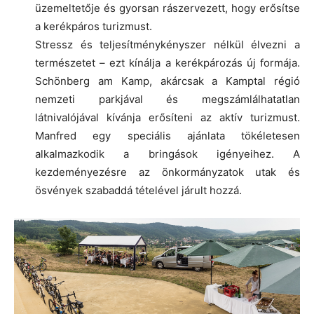
üzemeltetője és gyorsan rászervezett, hogy erősítse
a kerékpáros turizmust.
Stressz és teljesítménykényszer nélkül élvezni a
természetet – ezt kínálja a kerékpározás új formája.
Schönberg am Kamp, akárcsak a Kamptal régió
nemzeti parkjával és megszámlálhatatlan
látnivalójával kívánja erősíteni az aktív turizmust.
Manfred egy speciális ajánlata tökéletesen
alkalmazkodik a bringások igényeihez. A
kezdeményezésre az önkormányzatok utak és
ösvények szabaddá tételével járult hozzá.