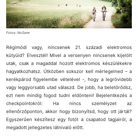
Fotos: NoSane
Régimódi vagy, nincsenek 21. századi elektromos
kütyüid? Elvesztél! Mivel a versenyen nincsenek kijelölt
utak, csak a magaddal hozott elektromos készülékekre
hagyatkozhatsz. Útközben sokszor kell mérlegelned – a
kerékpárod figyelembe vételével -, hogy a legrövidebb
vagy leggyorsabb utad válaszd. De jobb, ha beletörődsz,
ezt nem mindig fogod tudni eldönteni! Bejelentkezés a
checkpointokról: Ha nincs személyzet az
ellenőrzőponton, akkor hogy bizonyítsd, hogy ott jártál?
Egyszerűen készítesz egy fotót a csapatod tagjairól, a
megadott jellegzetes látnivaló előtt.