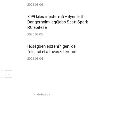
2026.08.06.
8,99 kilós mestermű – ilyen lett
Dangerholm legújabb Scott Spark
RC építése
2026.08.05.
Hőségben edzeni? Igen, de
felejtsd el a tavaszi tempót!
2026.08.04.
- Hirdetés -