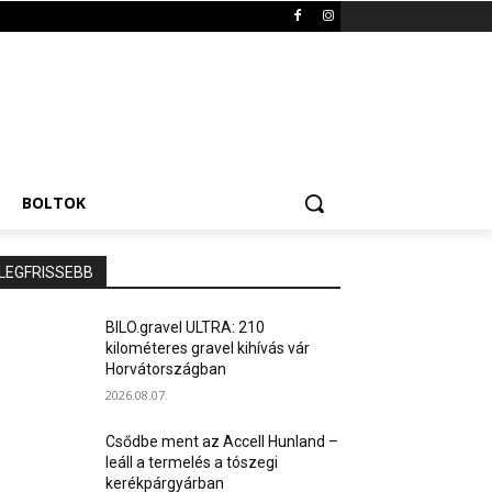
BOLTOK
LEGFRISSEBB
BILO.gravel ULTRA: 210
kilométeres gravel kihívás vár
Horvátországban
2026.08.07.
Csődbe ment az Accell Hunland –
leáll a termelés a tószegi
kerékpárgyárban