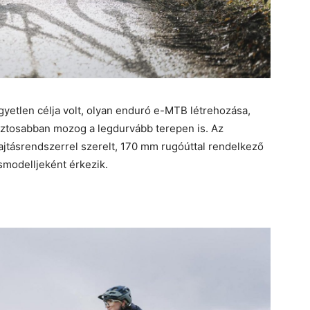
gyetlen célja volt, olyan enduró e-MTB létrehozása,
ztosabban mozog a legdurvább terepen is. Az
jtásrendszerrel szerelt, 170 mm rugóúttal rendelkező
csmodelljeként érkezik.