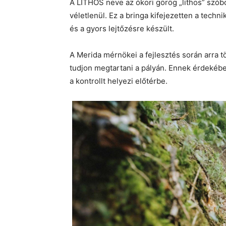
A LITHOS neve az ókori görög „lithos” szóbó
véletlenül. Ez a bringa kifejezetten a tech
és a gyors lejtőzésre készült.
A Merida mérnökei a fejlesztés során arra 
tudjon megtartani a pályán. Ennek érdekében 
a kontrollt helyezi előtérbe.