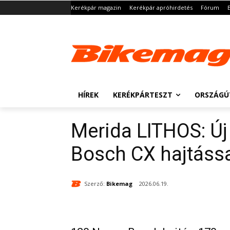
Kerékpár magazin
Kerékpár apróhirdetés
Fórum
HÍREK
KERÉKPÁRTESZT
ORSZÁGÚ
Merida LITHOS: Új
Bosch CX hajtássa
Szerző:
Bikemag
2026.06.19.