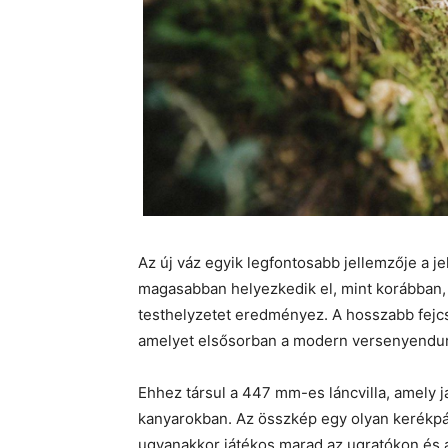
Az új váz egyik legfontosabb jellemzője a 
magasabban helyezkedik el, mint korábban,
testhelyzetet eredményez. A hosszabb fejcső
amelyet elsősorban a modern versenyenduró
Ehhez társul a 447 mm-es láncvilla, amely j
kanyarokban. Az összkép egy olyan kerékpá
ugyanakkor játékos marad az ugratókon és 