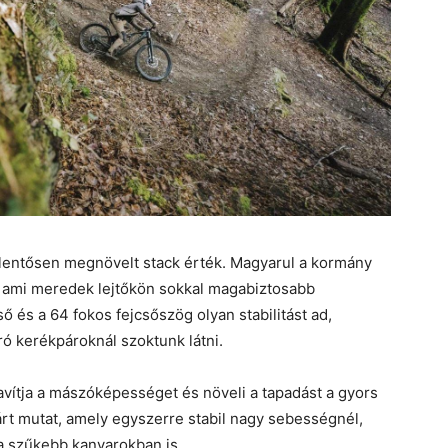
jelentősen megnövelt stack érték. Magyarul a kormány
 ami meredek lejtőkön sokkal magabiztosabb
 és a 64 fokos fejcsőszög olyan stabilitást ad,
 kerékpároknál szoktunk látni.
avítja a mászóképességet és növeli a tapadást a gyors
rt mutat, amely egyszerre stabil nagy sebességnél,
a szűkebb kanyarokban is.