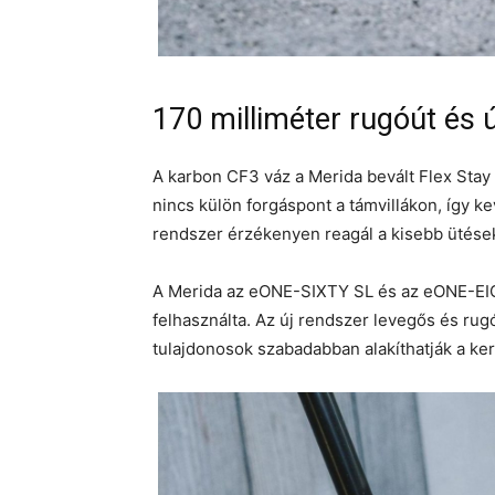
170 milliméter rugóút és 
A karbon CF3 váz a Merida bevált Flex Stay
nincs külön forgáspont a támvillákon, így k
rendszer érzékenyen reagál a kisebb ütése
A Merida az eONE-SIXTY SL és az eONE-EIGH
felhasználta. Az új rendszer levegős és rug
tulajdonosok szabadabban alakíthatják a keré