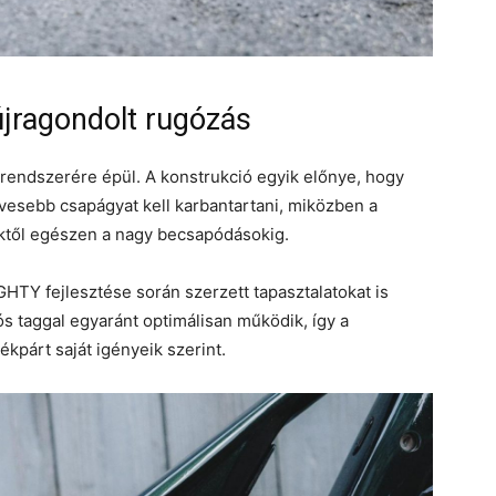
újragondolt rugózás
 rendszerére épül. A konstrukció egyik előnye, hogy
evesebb csapágyat kell karbantartani, miközben a
ktől egészen a nagy becsapódásokig.
TY fejlesztése során szerzett tapasztalatokat is
ós taggal egyaránt optimálisan működik, így a
kpárt saját igényeik szerint.