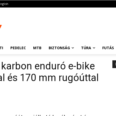
English
TI
PEDELEC
MTB
BIZTONSÁG
TÚRA
FUTÁS
 karbon enduró e-bike
l és 170 mm rugóúttal