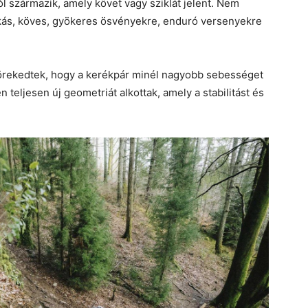
l származik, amely követ vagy sziklát jelent. Nem
nikás, köves, gyökeres ösvényekre, enduró versenyekre
törekedtek, hogy a kerékpár minél nagyobb sebességet
teljesen új geometriát alkottak, amely a stabilitást és