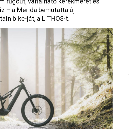
m rugóút, variálható kerékméret és
áz – a Merida bemutatta új
in bike-ját, a LITHOS-t.