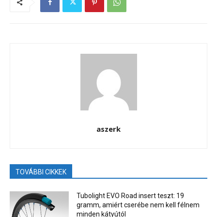
aszerk
TOVÁBBI CIKKEK
Tubolight EVO Road insert teszt: 19
gramm, amiért cserébe nem kell félnem
minden kátyútól