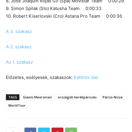
8. Jose Joaquin Rojas Gil (Spa) Movistar Team 0:00:29
9. Simon Spilak (Slo) Katusha Team 0:00:33
10. Robert Kiserlovski (Cro) Astana Pro Team 0:00:36
A 3. szakasz
A 2. szakasz
Az 1. szakasz
Előzetes, esélyesek, szakaszok:
Kattints ide!
TAGS
Gianni Meersman
országúti kerékpározás
Párizs-Nizza
WorldTour