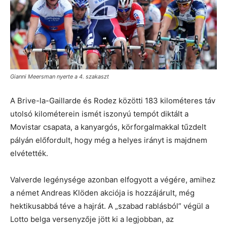
Gianni Meersman nyerte a 4. szakaszt
A Brive-la-Gaillarde és Rodez közötti 183 kilométeres táv
utolsó kilométerein ismét iszonyú tempót diktált a
Movistar csapata, a kanyargós, körforgalmakkal tűzdelt
pályán előfordult, hogy még a helyes irányt is majdnem
elvétették.
Valverde legénysége azonban elfogyott a végére, amihez
a német Andreas Klöden akciója is hozzájárult, még
hektikusabbá téve a hajrát. A „szabad rablásból” végül a
Lotto belga versenyzője jött ki a legjobban, az