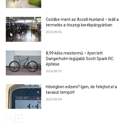
Csődbe ment az Accell Hunland – leáll a
termelés a tószegi kerékpárgyárban
2026.08.06.
8,99 kilós mestermű – ilyen lett
Dangerholm legújabb Scott Spark RC
építése
2026.08.05.
Hőségben edzeni? Igen, de felejtsd el a
tavaszi tempót!
2026.08.04.