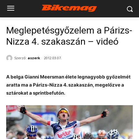
Meglepetésgyőzelem a Párizs-
Nizza 4. szakaszán – videó
Szerző:
aszerk
2012.03.07.
A belga Gianni Meersman élete legnagyobb győzelmét
aratta ma a Párizs-Nizza 4. szakaszán, megelőzve a
sztárokat a sprintbefutón.