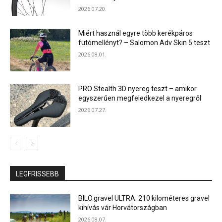
2026.07.20.
Miért használ egyre több kerékpáros
futómellényt? – Salomon Adv Skin 5 teszt
2026.08.01.
PRO Stealth 3D nyereg teszt – amikor
egyszerűen megfeledkezel a nyeregről
2026.07.27.
LEGFRISSEBB
BILO.gravel ULTRA: 210 kilométeres gravel
kihívás vár Horvátországban
2026.08.07.