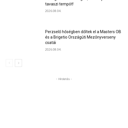
tavaszi tempót!
2026.08.04.
Perzselő hőségben dőltek el a Masters OB
és a Brigetio Országúti Mezőnyverseny
csatái
2026.08.04.
- Hirdetés -