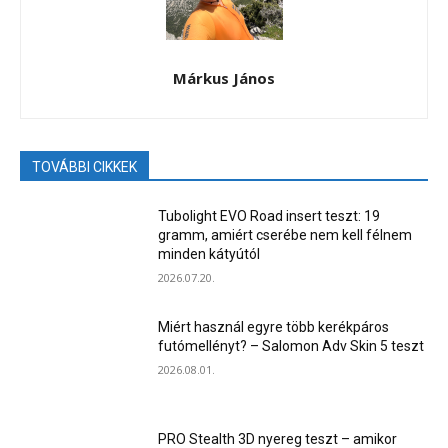
Márkus János
TOVÁBBI CIKKEK
Tubolight EVO Road insert teszt: 19
gramm, amiért cserébe nem kell félnem
minden kátyútól
2026.07.20.
Miért használ egyre több kerékpáros
futómellényt? – Salomon Adv Skin 5 teszt
2026.08.01.
PRO Stealth 3D nyereg teszt – amikor