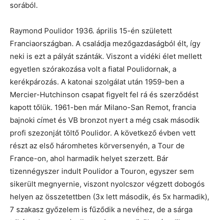
sorából.
Raymond Poulidor 1936. április 15-én született
Franciaországban. A családja mezőgazdaságból élt, így
neki is ezt a pályát szánták. Viszont a vidéki élet mellett
egyetlen szórakozása volt a fiatal Poulidornak, a
kerékpározás. A katonai szolgálat után 1959-ben a
Mercier-Hutchinson csapat figyelt fel rá és szerződést
kapott tőlük. 1961-ben már Milano-San Remot, francia
bajnoki címet és VB bronzot nyert a még csak második
profi szezonját töltő Poulidor. A következő évben vett
részt az első háromhetes körversenyén, a Tour de
France-on, ahol harmadik helyet szerzett. Bár
tizennégyszer indult Poulidor a Touron, egyszer sem
sikerült megnyernie, viszont nyolcszor végzett dobogós
helyen az összetettben (3x lett második, és 5x harmadik),
7 szakasz győzelem is fűződik a nevéhez, de a sárga