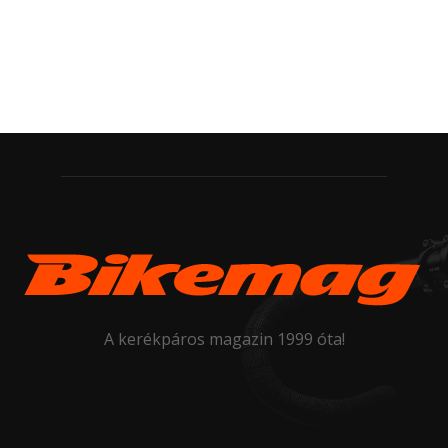
A kerékpáros magazin 1999 óta!