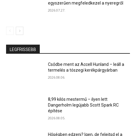
egyszerűen megfeledkezel a nyeregről
2026.07.27.
LEGFRISSEBB
Csődbe ment az Accell Hunland – leáll a
termelés a tószegi kerékpárgyárban
2026.08.06.
8,99 kilós mestermű – ilyen lett
Dangerholm legújabb Scott Spark RC
építése
2026.08.05.
Hőségben edzeni? Igen, de felejtsd el a