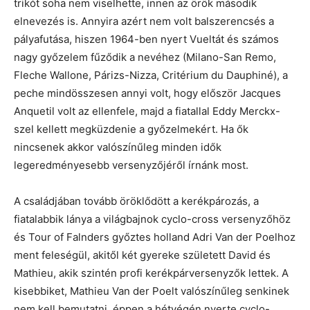
trikót soha nem viselhette, innen az örök második
elnevezés is. Annyira azért nem volt balszerencsés a
pályafutása, hiszen 1964-ben nyert Vueltát és számos
nagy győzelem fűződik a nevéhez (Milano-San Remo,
Fleche Wallone, Párizs-Nizza, Critérium du Dauphiné), a
peche mindösszesen annyi volt, hogy először Jacques
Anquetil volt az ellenfele, majd a fiatallal Eddy Merckx-
szel kellett megküzdenie a győzelmekért. Ha ők
nincsenek akkor valószínűleg minden idők
legeredményesebb versenyzőjéről írnánk most.
A családjában tovább öröklődött a kerékpározás, a
fiatalabbik lánya a világbajnok cyclo-cross versenyzőhöz
és Tour of Falnders győztes holland Adri Van der Poelhoz
ment feleségül, akitől két gyereke született David és
Mathieu, akik szintén profi kerékpárversenyzők lettek. A
kisebbiket, Mathieu Van der Poelt valószínűleg senkinek
nem kell bemutatni, éppen a hétvégén nyerte cyclo-