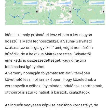
Idén is komoly próbatétel lesz ebben a két nagyon
hosszú: a Mátra leghosszabbja, a Szuha-Galyatető
szakasz „az energia gyilkos” ami, véget nem érően
húzódik, de a hektikus Mátrakeresztes-Galyatetői
emelkedő is összeszedettséget, vagy újra-újra
feltámadást igényelhet.
A verseny honlapján folyamatosan aktív térképen
követhető lesz, hol járnak éppen, hogy közelednek a
versenyzők a célhoz, így minden indulónak szoríthatnak,
otthonról is szurkolhatnak a barátok, családtagok.
Az indulók vegyesen képviselnek több korosztályt, de