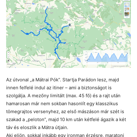
Az útvonal „a Mátrai Pók”. Startja Parádon lesz, majd
innen felfelé indul az itiner – ami a biztonságot is
szolgálja. A mezőny limitált (max. 45 fő) és a rajt után
hamarosan már nem sokban hasonlít egy klasszikus
tömegrajtos versenyhez, az első mászáson már szét is
szakad a „peloton”, majd 10 km után kétfelé ágazik a két
táv és eloszlik a Mátra útjain.
Aki eljön, sokkal inkább egy ironman érzésre, maratoni