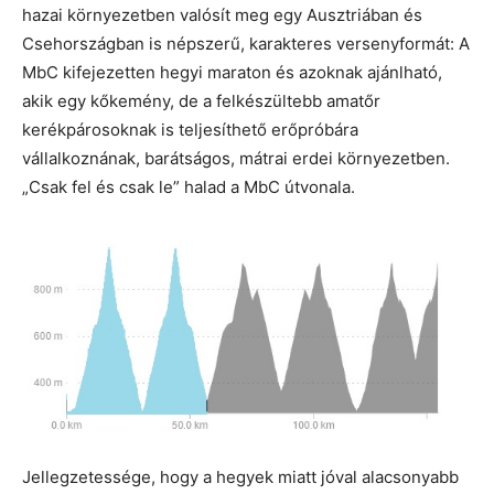
hazai környezetben valósít meg egy Ausztriában és
Csehországban is népszerű, karakteres versenyformát: A
MbC kifejezetten hegyi maraton és azoknak ajánlható,
akik egy kőkemény, de a felkészültebb amatőr
kerékpárosoknak is teljesíthető erőpróbára
vállalkoznának, barátságos, mátrai erdei környezetben.
„Csak fel és csak le” halad a MbC útvonala.
Jellegzetessége, hogy a hegyek miatt jóval alacsonyabb