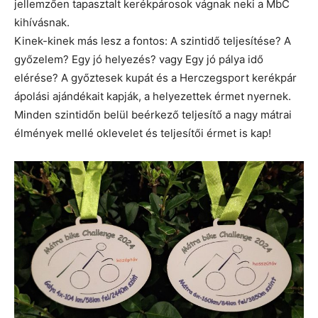
jellemzően tapasztalt kerékpárosok vágnak neki a MbC
kihívásnak.
Kinek-kinek más lesz a fontos: A szintidő teljesítése? A
győzelem? Egy jó helyezés? vagy Egy jó pálya idő
elérése? A győztesek kupát és a Herczegsport kerékpár
ápolási ajándékait kapják, a helyezettek érmet nyernek.
Minden szintidőn belül beérkező teljesítő a nagy mátrai
élmények mellé oklevelet és teljesítői érmet is kap!