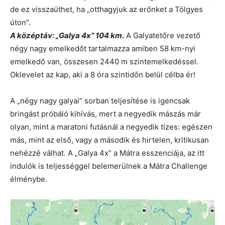
de ez visszaüthet, ha „otthagyjuk az erőnket a Tölgyes
úton”.
A középtáv: „Galya 4x” 104 km.
A Galyatetőre vezető
négy nagy emelkedőt tartalmazza amiben 58 km-nyi
emelkedő van, összesen 2440 m szintemelkedéssel.
Oklevelet az kap, aki a 8 óra szintidőn belül célba ér!
A „négy nagy galyai” sorban teljesítése is igencsak
bringást próbáló kihívás, mert a negyedik mászás már
olyan, mint a maratoni futásnál a negyedik tízes: egészen
más, mint az első, vagy a második és hirtelen, kritikusan
nehézzé válhat. A „Galya 4x” a Mátra esszenciája, az itt
indulók is teljességgel belemerülnek a Mátra Challenge
élménybe.