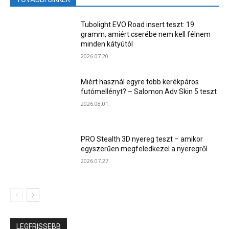
Tubolight EVO Road insert teszt: 19
gramm, amiért cserébe nem kell félnem
minden kátyútól
2026.07.20.
Miért használ egyre több kerékpáros
futómellényt? – Salomon Adv Skin 5 teszt
2026.08.01.
PRO Stealth 3D nyereg teszt – amikor
egyszerűen megfeledkezel a nyeregről
2026.07.27.
LEGFRISSEBB