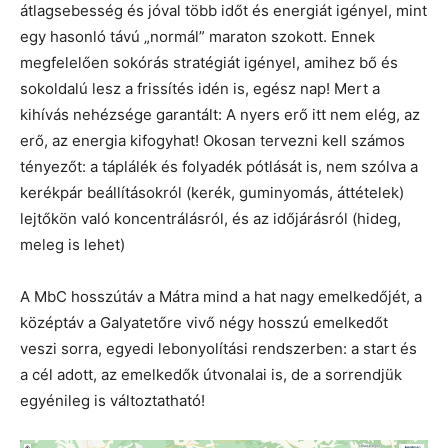
átlagsebesség és jóval több időt és energiát igényel, mint
egy hasonló távú „normál” maraton szokott. Ennek
megfelelően sokórás stratégiát igényel, amihez bő és
sokoldalú lesz a frissítés idén is, egész nap! Mert a
kihívás nehézsége garantált: A nyers erő itt nem elég, az
erő, az energia kifogyhat! Okosan tervezni kell számos
tényezőt: a táplálék és folyadék pótlását is, nem szólva a
kerékpár beállításokról (kerék, guminyomás, áttételek)
lejtőkön való koncentrálásról, és az időjárásról (hideg,
meleg is lehet)
A MbC hosszútáv a Mátra mind a hat nagy emelkedőjét, a
középtáv a Galyatetőre vivő négy hosszú emelkedőt
veszi sorra, egyedi lebonyolítási rendszerben: a start és
a cél adott, az emelkedők útvonalai is, de a sorrendjük
egyénileg is változtatható!