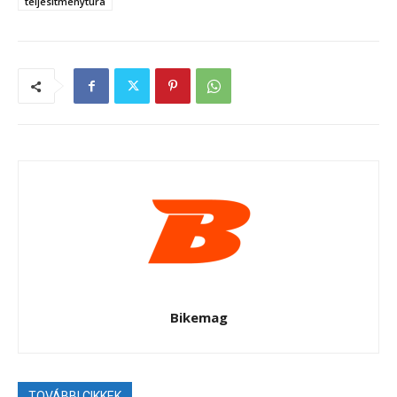
teljesítménytúra
Bikemag
TOVÁBBI CIKKEK