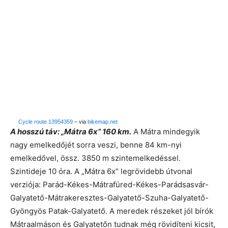
Cycle route 13954359
– via
bikemap.net
A hosszú táv: „Mátra 6x” 160 km.
A Mátra mindegyik
nagy emelkedőjét sorra veszi, benne 84 km-nyi
emelkedővel, össz. 3850 m szintemelkedéssel.
Szintideje 10 óra. A „Mátra 6x” legrövidebb útvonal
verziója: Parád-Kékes-Mátrafüred-Kékes-Parádsasvár-
Galyatető-Mátrakeresztes-Galyatető-Szuha-Galyatető-
Gyöngyös Patak-Galyatető. A meredek részeket jól bírók
Mátraalmáson és Galyatetőn tudnak még rövidíteni kicsit,