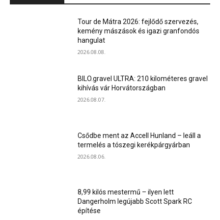
Tour de Mátra 2026: fejlődő szervezés,
kemény mászások és igazi granfondós
hangulat
2026.08.08.
BILO.gravel ULTRA: 210 kilométeres gravel
kihívás vár Horvátországban
2026.08.07.
Csődbe ment az Accell Hunland – leáll a
termelés a tószegi kerékpárgyárban
2026.08.06.
8,99 kilós mestermű – ilyen lett
Dangerholm legújabb Scott Spark RC
építése