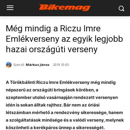
Még mindig a Riczu Imre
Emlékverseny az egyik legjobb
hazai országúti verseny
Szerző:
Márkus János
2019.10.03.
A Törökbálinti Riczu Imre Emlékverseny még mindig
népszerű az országúti bringások körében, a
szeptember utolsó vasárnapján rendezett versenyen
idén is sokan álltak rajthoz. Bár nem az óriási
létszámban mérhető a rendezvény sikeressége, hanem
a szolgáltatások minősége és a valódi verseny, melynek
köszönheti a kerékpáros ünnep a sikerességét.