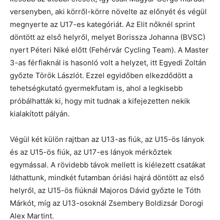
versenyben, aki körről-körre növelte az előnyét és végül
megnyerte az U17-es kategóriát. Az Elit nőknél sprint
döntött az első helyről, melyet Borissza Johanna (BVSC)
nyert Péteri Niké előtt (Fehérvár Cycling Team). A Master
3-as férfiaknál is hasonló volt a helyzet, itt Egyedi Zoltán
győzte Török Lászlót. Ezzel egyidőben elkezdődött a
tehetségkutató gyermekfutam is, ahol a legkisebb
próbálhatták ki, hogy mit tudnak a kifejezetten nekik
kialakított pályán.
Végül két külön rajtban az U13-as fiúk, az U15-ös lányok
és az U15-ös fiúk, az U17-es lányok mérkőztek
egymással. A rövidebb távok mellett is kiélezett csatákat
láthattunk, mindkét futamban óriási hajrá döntött az első
helyről, az U15-ös fiúknál Majoros Dávid győzte le Tóth
Márkót, míg az U13-osoknál Zsembery Boldizsár Dorogi
Alex Martint.