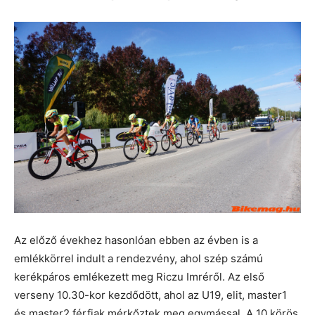
Az előző évekhez hasonlóan ebben az évben is a
emlékkörrel indult a rendezvény, ahol szép számú
kerékpáros emlékezett meg Riczu Imréről. Az első
verseny 10.30-kor kezdődött, ahol az U19, elit, master1
és master2 férfiak mérkőztek meg egymással. A 10 körös