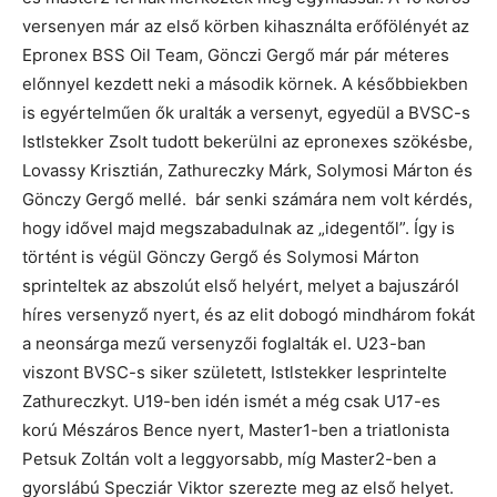
versenyen már az első körben kihasználta erőfölényét az
Epronex BSS Oil Team, Gönczi Gergő már pár méteres
előnnyel kezdett neki a második körnek. A későbbiekben
is egyértelműen ők uralták a versenyt, egyedül a BVSC-s
Istlstekker Zsolt tudott bekerülni az epronexes szökésbe,
Lovassy Krisztián, Zathureczky Márk, Solymosi Márton és
Gönczy Gergő mellé. bár senki számára nem volt kérdés,
hogy idővel majd megszabadulnak az „idegentől”. Így is
történt is végül Gönczy Gergő és Solymosi Márton
sprinteltek az abszolút első helyért, melyet a bajuszáról
híres versenyző nyert, és az elit dobogó mindhárom fokát
a neonsárga mezű versenyzői foglalták el. U23-ban
viszont BVSC-s siker született, Istlstekker lesprintelte
Zathureczkyt. U19-ben idén ismét a még csak U17-es
korú Mészáros Bence nyert, Master1-ben a triatlonista
Petsuk Zoltán volt a leggyorsabb, míg Master2-ben a
gyorslábú Specziár Viktor szerezte meg az első helyet.