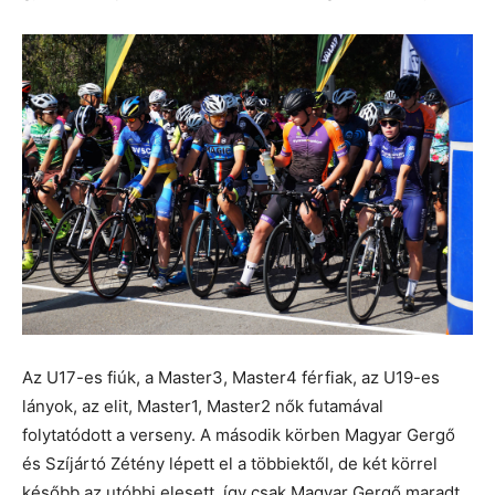
Az U17-es fiúk, a Master3, Master4 férfiak, az U19-es
lányok, az elit, Master1, Master2 nők futamával
folytatódott a verseny. A második körben Magyar Gergő
és Szíjártó Zétény lépett el a többiektől, de két körrel
később az utóbbi elesett, így csak Magyar Gergő maradt