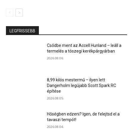
LEGFRISSEBB
Csődbe ment az Accell Hunland – leáll a
termelés a tószegi kerékpárgyárban
2026.08.06.
8,99 kilós mestermű – ilyen lett
Dangerholm legújabb Scott Spark RC
építése
2026.08.05.
Hőségben edzeni? Igen, de felejtsd el a
tavaszi tempót!
2026.08.04.