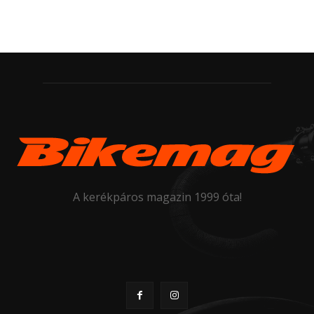
A kerékpáros magazin 1999 óta!