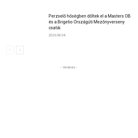
Perzselő hőségben dőltek el a Masters OB
és a Brigetio Országúti Mezőnyverseny
csatái
2026.08.04.
- Hirdetés -