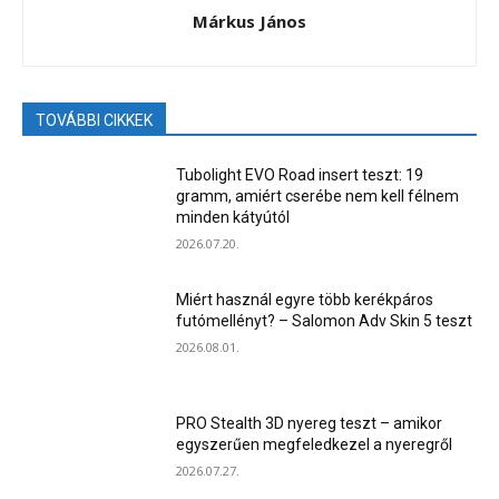
Márkus János
TOVÁBBI CIKKEK
Tubolight EVO Road insert teszt: 19
gramm, amiért cserébe nem kell félnem
minden kátyútól
2026.07.20.
Miért használ egyre több kerékpáros
futómellényt? – Salomon Adv Skin 5 teszt
2026.08.01.
PRO Stealth 3D nyereg teszt – amikor
egyszerűen megfeledkezel a nyeregről
2026.07.27.