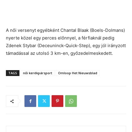
A női versenyt egyébként Chantal Blaak (Boels-Dolmans)
nyerte közel egy perces előnnyel, a férfiaknál pedig
Zdenek Stybar (Deceuninck-Quick-Step), egy jól irányzott
támadással az utolsó 3 km-en, győzedelmeskedett.
TAGS
női kerékpársport
Omloop Het Nieuwsblad