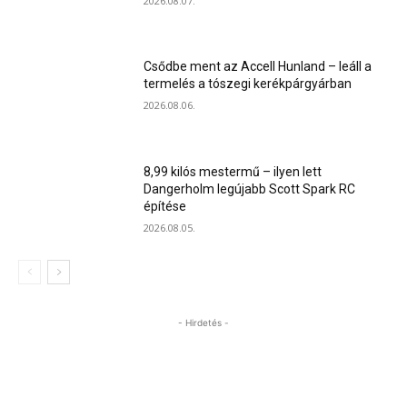
2026.08.07.
Csődbe ment az Accell Hunland – leáll a
termelés a tószegi kerékpárgyárban
2026.08.06.
8,99 kilós mestermű – ilyen lett
Dangerholm legújabb Scott Spark RC
építése
2026.08.05.
- Hirdetés -