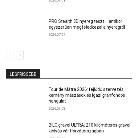
2026.08.01.
PRO Stealth 3D nyereg teszt – amikor
egyszerűen megfeledkezel a nyeregről
2026.07.27.
LEGFRISSEBB
Tour de Mátra 2026: fejlődő szervezés,
kemény mászások és igazi granfondós
hangulat
2026.08.08.
BILO.gravel ULTRA: 210 kilométeres gravel
kihívás vár Horvátországban