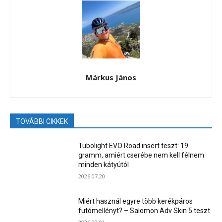
Márkus János
TOVÁBBI CIKKEK
Tubolight EVO Road insert teszt: 19
gramm, amiért cserébe nem kell félnem
minden kátyútól
2026.07.20.
Miért használ egyre több kerékpáros
futómellényt? – Salomon Adv Skin 5 teszt