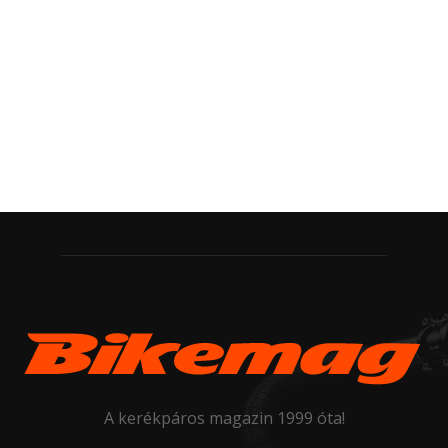
A kerékpáros magazin 1999 óta!