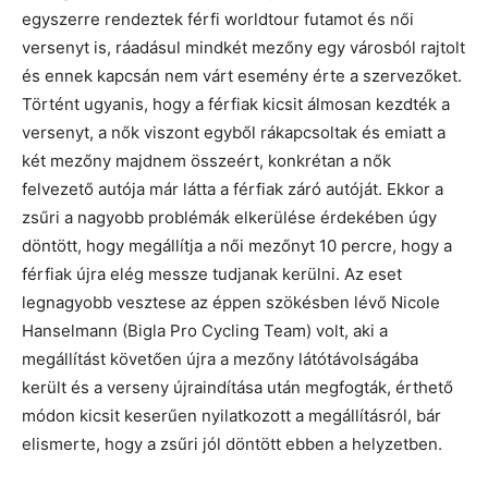
egyszerre rendeztek férfi worldtour futamot és női
versenyt is, ráadásul mindkét mezőny egy városból rajtolt
és ennek kapcsán nem várt esemény érte a szervezőket.
Történt ugyanis, hogy a férfiak kicsit álmosan kezdték a
versenyt, a nők viszont egyből rákapcsoltak és emiatt a
két mezőny majdnem összeért, konkrétan a nők
felvezető autója már látta a férfiak záró autóját. Ekkor a
zsűri a nagyobb problémák elkerülése érdekében úgy
döntött, hogy megállítja a női mezőnyt 10 percre, hogy a
férfiak újra elég messze tudjanak kerülni. Az eset
legnagyobb vesztese az éppen szökésben lévő Nicole
Hanselmann (Bigla Pro Cycling Team) volt, aki a
megállítást követően újra a mezőny látótávolságába
került és a verseny újraindítása után megfogták, érthető
módon kicsit keserűen nyilatkozott a megállításról, bár
elismerte, hogy a zsűri jól döntött ebben a helyzetben.