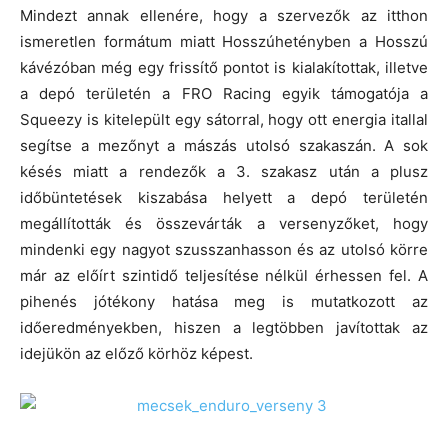
Mindezt annak ellenére, hogy a szervezők az itthon
ismeretlen formátum miatt Hosszúhetényben a Hosszú
kávézóban még egy frissítő pontot is kialakítottak, illetve
a depó területén a FRO Racing egyik támogatója a
Squeezy is kitelepült egy sátorral, hogy ott energia itallal
segítse a mezőnyt a mászás utolsó szakaszán. A sok
késés miatt a rendezők a 3. szakasz után a plusz
időbüntetések kiszabása helyett a depó területén
megállították és összevárták a versenyzőket, hogy
mindenki egy nagyot szusszanhasson és az utolsó körre
már az előírt szintidő teljesítése nélkül érhessen fel. A
pihenés jótékony hatása meg is mutatkozott az
időeredményekben, hiszen a legtöbben javítottak az
idejükön az előző körhöz képest.