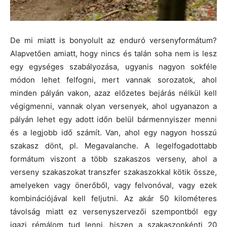
De mi miatt is bonyolult az enduró versenyformátum?
Alapvetően amiatt, hogy nincs és talán soha nem is lesz
egy egységes szabályozása, ugyanis nagyon sokféle
módon lehet felfogni, mert vannak sorozatok, ahol
minden pályán vakon, azaz előzetes bejárás nélkül kell
végigmenni, vannak olyan versenyek, ahol ugyanazon a
pályán lehet egy adott időn belül bármennyiszer menni
és a legjobb idő számít. Van, ahol egy nagyon hosszú
szakasz dönt, pl. Megavalanche. A legelfogadottabb
formátum viszont a több szakaszos verseny, ahol a
verseny szakaszokat transzfer szakaszokkal kötik össze,
amelyeken vagy önerőből, vagy felvonóval, vagy ezek
kombinációjával kell feljutni. Az akár 50 kilométeres
távolság miatt ez versenyszervezői szempontból egy
igazi rémálom tud lenni, hiszen a szakaszonkénti 20