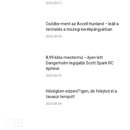
2026.08.07.
Csődbe ment az Accell Hunland – leáll a
termelés a tószegi kerékpárgyárban
2026.08.06.
8,99 kilós mestermű – ilyen lett
Dangerholm legújabb Scott Spark RC
építése
2026.08.05.
Hőségben edzeni? Igen, de felejtsd el a
tavaszi tempót!
2026.08.04.