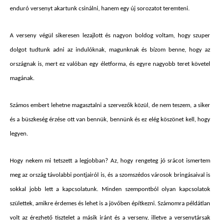
enduró versenyt akartunk csinálni, hanem egy új sorozatot teremteni.
A verseny végül sikeresen lezajlott és nagyon boldog voltam, hogy szuper
dolgot tudtunk adni az indulóknak, magunknak és bízom benne, hogy az
országnak is, mert ez valóban egy életforma, és egyre nagyobb teret követel
magának.
Számos embert lehetne magasztalni a szervezők közül, de nem teszem, a siker
és a büszkeség érzése ott van bennük, bennünk és ez elég köszönet kell, hogy
legyen.
Hogy nekem mi tetszett a legjobban? Az, hogy rengeteg jó srácot ismertem
meg az ország távolabbi pontjairól is, és a szomszédos városok bringásaival is
sokkal jobb lett a kapcsolatunk. Minden szempontból olyan kapcsolatok
születtek, amikre érdemes és lehet is a jövőben építkezni. Számomra példátlan
volt az érezhető tisztelet a másik iránt és a verseny, illetve a versenytársak