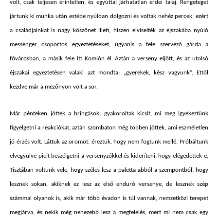
volt, csak teljesen érintetlen, és egyúttal járhatatlan erdei talaj. Rengeteget
jártunk ki munka után estébe nyúlóan dolgozni és voltak nehéz percek, ezért
a családjainkat is nagy köszönet illeti, hiszen elviselték az éjszakába nyúló
messenger csoportos egyeztetéseket, ugyanis a fele szervező gárda a
fővárosban, a másik fele itt Komlón él. Aztán a verseny eljött, és az utolsó
éjszakai egyeztetésen valaki azt mondta: „gyerekek, kész vagyunk”
.
Ettől
kezdve már a mezőnyön volt a sor.
Már pénteken jöttek a bringások, gyakoroltak kicsit, mi meg igyekeztünk
figyelgetni a reakciókat, aztán szombaton még többen jöttek, ami eszméletlen
jó érzés volt. Láttuk az örömöt, éreztük, hogy nem fogtunk mellé. Próbáltunk
elvegyülve picit beszélgetni a versenyzőkkel és kideríteni, hogy elégedettek-e.
Tisztában voltunk vele, hogy széles lesz a paletta abból a szempontból, hogy
lesznek sokan, akiknek ez lesz az első enduró versenye, de lesznek szép
számmal olyanok is, akik már több évadon is túl vannak, nemzetközi terepet
megjárva, és nekik még nehezebb lesz a megfelelés, mert mi nem csak egy