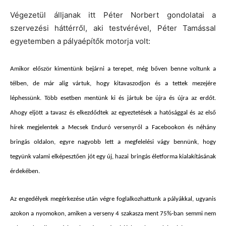
Végezetül álljanak itt Péter Norbert gondolatai a
szervezési háttérről, aki testvérével, Péter Tamással
egyetemben a pályaépítők motorja volt:
Amikor először kimentünk bejárni a terepet, még bőven benne voltunk a
télben, de már alig vártuk, hogy kitavaszodjon és a tettek mezejére
léphessünk. Több esetben mentünk ki és jártuk be újra és újra az erdőt.
Ahogy eljött a tavasz és elkezdődtek az egyeztetések a hatósággal és az első
hírek megjelentek a Mecsek Enduró versenyről a Facebookon és néhány
bringás oldalon, egyre nagyobb lett a megfelelési vágy bennünk, hogy
tegyünk valami elképesztően jót egy új, hazai bringás életforma kialakításának
érdekében.
Az engedélyek megérkezése után végre foglalkozhattunk a pályákkal, ugyanis
azokon a nyomokon, amiken a verseny 4 szakasza ment 75%-ban semmi nem