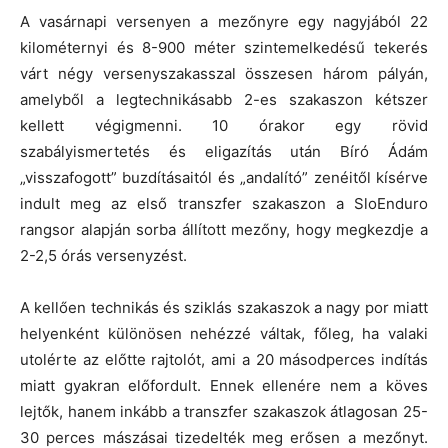
A vasárnapi versenyen a mezőnyre egy nagyjából 22
kilométernyi és 8-900 méter szintemelkedésű tekerés
várt négy versenyszakasszal összesen három pályán,
amelyből a legtechnikásabb 2-es szakaszon kétszer
kellett végigmenni. 10 órakor egy rövid
szabályismertetés és eligazítás után Bíró Ádám
„visszafogott” buzdításaitól és „andalító” zenéitől kísérve
indult meg az első transzfer szakaszon a SloEnduro
rangsor alapján sorba állított mezőny, hogy megkezdje a
2-2,5 órás versenyzést.
A kellően technikás és sziklás szakaszok a nagy por miatt
helyenként különösen nehézzé váltak, főleg, ha valaki
utolérte az előtte rajtolót, ami a 20 másodperces indítás
miatt gyakran előfordult. Ennek ellenére nem a köves
lejtők, hanem inkább a transzfer szakaszok átlagosan 25-
30 perces mászásai tizedelték meg erősen a mezőnyt.