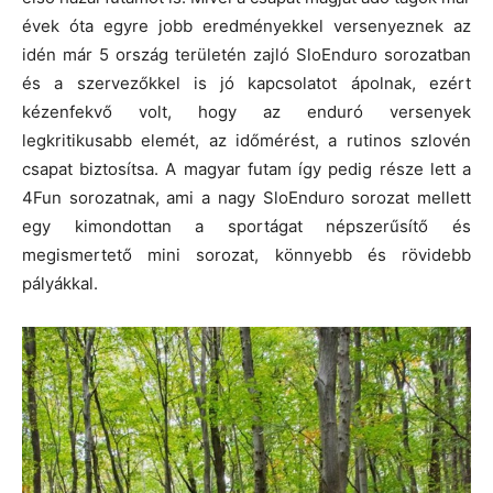
évek óta egyre jobb eredményekkel versenyeznek az
idén már 5 ország területén zajló SloEnduro sorozatban
és a szervezőkkel is jó kapcsolatot ápolnak, ezért
kézenfekvő volt, hogy az enduró versenyek
legkritikusabb elemét, az időmérést, a rutinos szlovén
csapat biztosítsa. A magyar futam így pedig része lett a
4Fun sorozatnak, ami a nagy SloEnduro sorozat mellett
egy kimondottan a sportágat népszerűsítő és
megismertető mini sorozat, könnyebb és rövidebb
pályákkal.