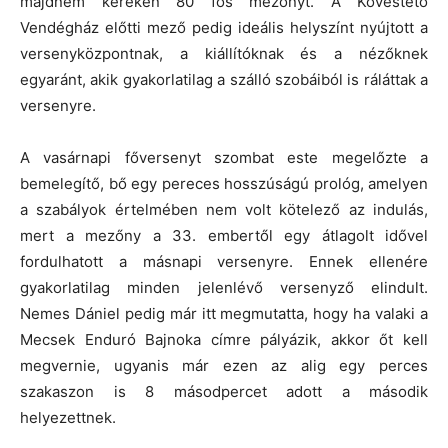
majdnem kereken 80 fős mezőnyt. A Kövestető
Vendégház előtti mező pedig ideális helyszínt nyújtott a
versenyközpontnak, a kiállítóknak és a nézőknek
egyaránt, akik gyakorlatilag a szálló szobáiból is ráláttak a
versenyre.
A vasárnapi főversenyt szombat este megelőzte a
bemelegítő, bő egy pereces hosszúságú prológ, amelyen
a szabályok értelmében nem volt kötelező az indulás,
mert a mezőny a 33. embertől egy átlagolt idővel
fordulhatott a másnapi versenyre. Ennek ellenére
gyakorlatilag minden jelenlévő versenyző elindult.
Nemes Dániel pedig már itt megmutatta, hogy ha valaki a
Mecsek Enduró Bajnoka címre pályázik, akkor őt kell
megvernie, ugyanis már ezen az alig egy perces
szakaszon is 8 másodpercet adott a második
helyezettnek.