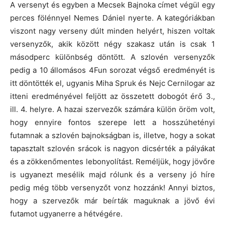
A versenyt és egyben a Mecsek Bajnoka címet végül egy
perces fölénnyel Nemes Dániel nyerte. A kategóriákban
viszont nagy verseny dúlt minden helyért, hiszen voltak
versenyzők, akik között négy szakasz után is csak 1
másodperc különbség döntött. A szlovén versenyzők
pedig a 10 állomásos 4Fun sorozat végső eredményét is
itt döntötték el, ugyanis Miha Spruk és Nejc Cernilogar az
itteni eredményével feljött az összetett dobogót érő 3.,
ill. 4. helyre. A hazai szervezők számára külön öröm volt,
hogy ennyire fontos szerepe lett a hosszúhetényi
futamnak a szlovén bajnokságban is, illetve, hogy a sokat
tapasztalt szlovén srácok is nagyon dicsérték a pályákat
és a zökkenőmentes lebonyolítást. Reméljük, hogy jövőre
is ugyanezt mesélik majd rólunk és a verseny jó híre
pedig még több versenyzőt vonz hozzánk! Annyi biztos,
hogy a szervezők már beírták maguknak a jövő évi
futamot ugyanerre a hétvégére.