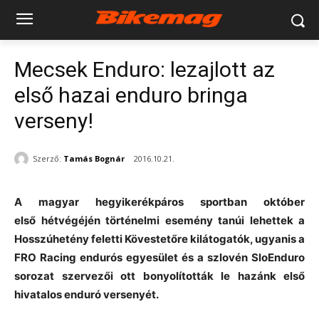
Mecsek Enduro: lezajlott az
első hazai enduro bringa
verseny!
Szerző:
Tamás Bognár
2016.10.21.
A magyar hegyikerékpáros sportban október
első hétvégéjén történelmi esemény tanúi lehettek a
Hosszúhetény feletti Kövestetőre kilátogatók, ugyanis a
FRO Racing endurós egyesület és a szlovén SloEnduro
sorozat szervezői ott bonyolították le hazánk első
hivatalos enduró versenyét.