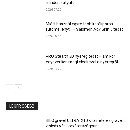
minden kátyútól
2026.07.20.
Miért használ egyre több kerékpáros
futómellényt? – Salomon Adv Skin 5 teszt
2026.08.01.
PRO Stealth 3D nyereg teszt – amikor
egyszerűen megfeledkezel a nyeregről
2026.07.27.
LEGFRISSEBB
BILO.gravel ULTRA: 210 kilométeres gravel
kihívás vár Horvátországban