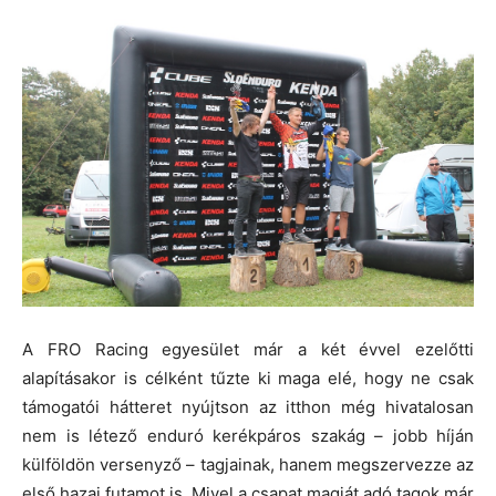
A FRO Racing egyesület már a két évvel ezelőtti
alapításakor is célként tűzte ki maga elé, hogy ne csak
támogatói hátteret nyújtson az itthon még hivatalosan
nem is létező enduró kerékpáros szakág – jobb híján
külföldön versenyző – tagjainak, hanem megszervezze az
első hazai futamot is. Mivel a csapat magját adó tagok már