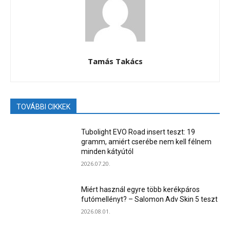
Tamás Takács
TOVÁBBI CIKKEK
Tubolight EVO Road insert teszt: 19
gramm, amiért cserébe nem kell félnem
minden kátyútól
2026.07.20.
Miért használ egyre több kerékpáros
futómellényt? – Salomon Adv Skin 5 teszt
2026.08.01.