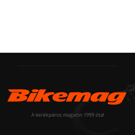
A kerékpáros magazin 1999 óta!