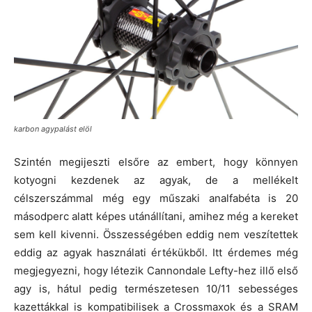
karbon agypalást elöl
Szintén megijeszti elsőre az embert, hogy könnyen
kotyogni kezdenek az agyak, de a mellékelt
célszerszámmal még egy műszaki analfabéta is 20
másodperc alatt képes utánállítani, amihez még a kereket
sem kell kivenni. Összességében eddig nem veszítettek
eddig az agyak használati értékükből. Itt érdemes még
megjegyezni, hogy létezik Cannondale Lefty-hez illő első
agy is, hátul pedig természetesen 10/11 sebességes
kazettákkal is kompatibilisek a Crossmaxok és a SRAM