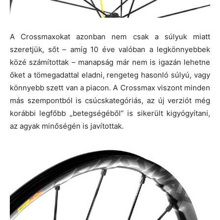
A Crossmaxokat azonban nem csak a súlyuk miatt
szeretjük, sőt – amíg 10 éve valóban a legkönnyebbek
közé számítottak – manapság már nem is igazán lehetne
őket a tömegadattal eladni, rengeteg hasonló súlyú, vagy
könnyebb szett van a piacon. A Crossmax viszont minden
más szempontból is csúcskategóriás, az új verziót még
korábbi legfőbb „betegségéből” is sikerült kigyógyítani,
az agyak minőségén is javítottak.