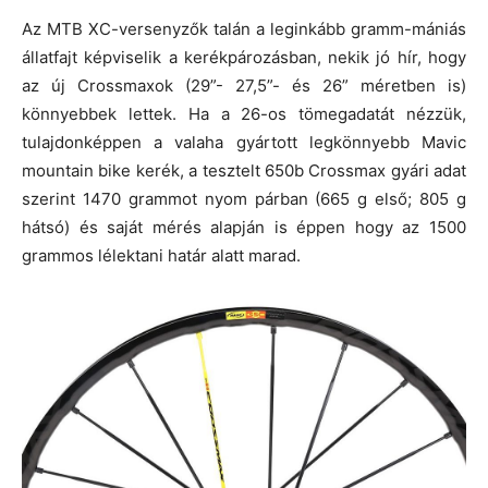
Az MTB XC-versenyzők talán a leginkább gramm-mániás
állatfajt képviselik a kerékpározásban, nekik jó hír, hogy
az új Crossmaxok (29”- 27,5”- és 26” méretben is)
könnyebbek lettek. Ha a 26-os tömegadatát nézzük,
tulajdonképpen a valaha gyártott legkönnyebb Mavic
mountain bike kerék, a tesztelt 650b Crossmax gyári adat
szerint 1470 grammot nyom párban (665 g első; 805 g
hátsó) és saját mérés alapján is éppen hogy az 1500
grammos lélektani határ alatt marad.