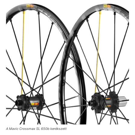
A Mavic Crossmax SL 650b kerékszett