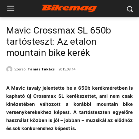
Mavic Crossmax SL 650b
tartósteszt: Az etalon
mountain bike kerék
Szerző:
Tamás Takács
2015.08.14.
A Mavic tavaly jelentette be a 650b kerékméretben is
kapható új Crossmax SL kerékszettet, ami nem csak
kinézetében változott a korábbi mountain bike
versenykerekekhez képest. A tartósteszten egyelőre
használat közben is jól – jobban – muzsikál az elődhöz
és sok konkurenshez képest is.