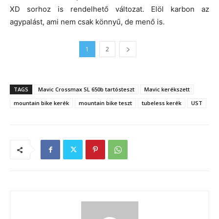
XD sorhoz is rendelhető változat. Elöl karbon az
agypalást, ami nem csak könnyű, de menő is.
1
2
TAGS
Mavic Crossmax SL 650b tartósteszt
Mavic kerékszett
mountain bike kerék
mountain bike teszt
tubeless kerék
UST