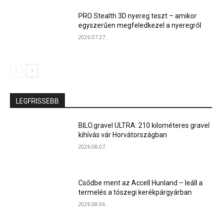
PRO Stealth 3D nyereg teszt – amikor
egyszerűen megfeledkezel a nyeregről
2026.07.27.
LEGFRISSEBB
BILO.gravel ULTRA: 210 kilométeres gravel
kihívás vár Horvátországban
2026.08.07.
Csődbe ment az Accell Hunland – leáll a
termelés a tószegi kerékpárgyárban
2026.08.06.