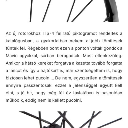
Az új rotorokhoz ITS-4 feliratú piktogramot rendeltek a
katalógusban, a gyakorlatban nekem a jobb tömítések
tűntek fel. Régebben pont ezen a ponton voltak gondok a
Mavic agyakkal, sárban beragadtak. Most ellenkezőleg.
Amikor a hátsó kereket forgatva a kazetta tovább forgatta
a láncot és így a hajtókart is, már szentségeltem is, hogy
biztosan lehet pucolni… De nem, egyszerűen a tömítések
ennyire passzentosak, ezzel a jelenséggel együtt kell
élni, s jó hír, hogy még fél év távlatában is hasonlóan
működik, eddig nem is kellett pucolni.