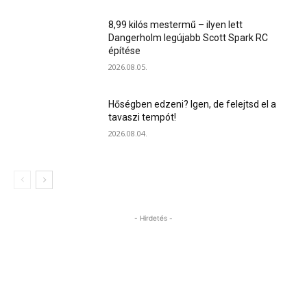
8,99 kilós mestermű – ilyen lett
Dangerholm legújabb Scott Spark RC
építése
2026.08.05.
Hőségben edzeni? Igen, de felejtsd el a
tavaszi tempót!
2026.08.04.
- Hirdetés -