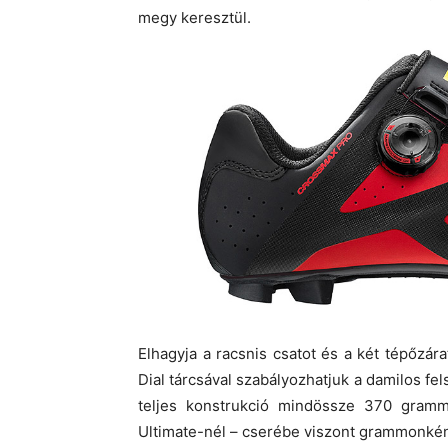
megy keresztül.
Elhagyja a racsnis csatot és a két tépőzár
Dial tárcsával szabályozhatjuk a damilos fe
teljes konstrukció mindössze 370 gra
Ultimate-nél – cserébe viszont grammonkén