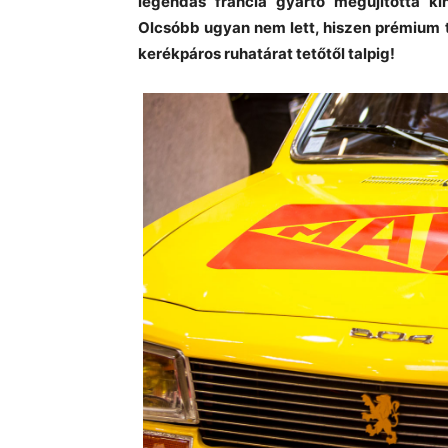
legendás francia gyártó megújította kí
Olcsóbb ugyan nem lett, hiszen prémium t
kerékpáros ruhatárat tetőtől talpig!