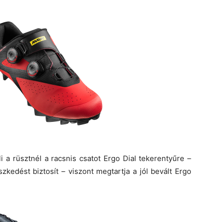
li a rüsztnél a racsnis csatot Ergo Dial tekerentyűre –
szkedést biztosít – viszont megtartja a jól bevált Ergo