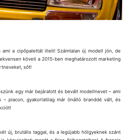
mi a cipőpalettát illeti! Számtalan új modell jön, de
ekvensen követi a 2015-ben meghatározott marketing
rtneveket, sőt!
Veszünk egy már bejáratott és bevált modellnevet – ami
 – piacon, gyakorlatilag már önálló branddé vált, és
kciót!
t új, brutális taggal, és a legújabb hölgyeknek szánt