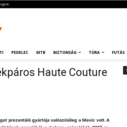
English
TI
PEDELEC
MTB
BIZTONSÁG
TÚRA
FUTÁS
ékpáros Haute Couture
got prezentáló gyártója valószínűleg a Mavic volt. A