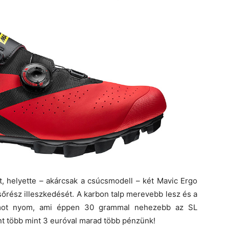
at, helyette – akárcsak a csúcsmodell – két Mavic Ergo
lsőrész illeszkedését. A karbon talp merevebb lesz és a
mmot nyom, ami éppen 30 grammal nehezebb az SL
t több mint 3 euróval marad több pénzünk!