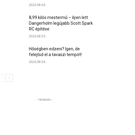
2026.08.06.
8,99 kilós mestermű – ilyen lett
Dangerholm legújabb Scott Spark
RC építése
2026.08.05.
Hőségben edzeni? Igen, de
felejtsd el a tavaszi tempót!
2026.08.04.
- Hirdetés -