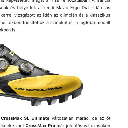
 képviselteti magát a friss felhozatalban! A francia
knak és helyettük a trendi Mavic Ergo Dial – tárcsás
ikerrel vizsgázott az idén az olimpián és a klasszikus
értékben frissítették a színeket is, a legtöbb modell
ókban is.
ó
CrossMax SL Ultimate
változatlan marad, de az őt
zőknek szánt
CrossMax Pro
már jelentős változásokon