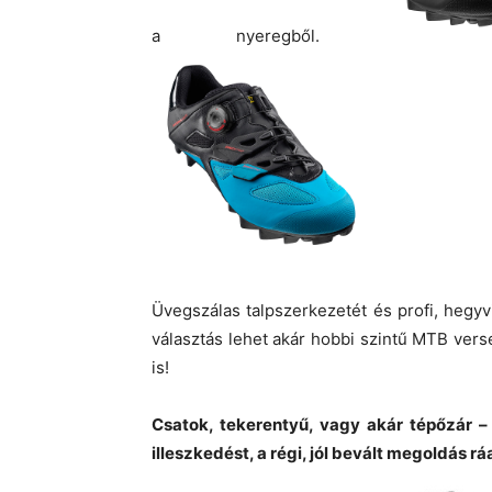
a nyeregből.
Üvegszálas talpszerkezetét és profi, hegyvi
választás lehet akár hobbi szintű MTB vers
is!
Csatok, tekerentyű, vagy akár tépőzár – 
illeszkedést, a régi, jól bevált megoldás r