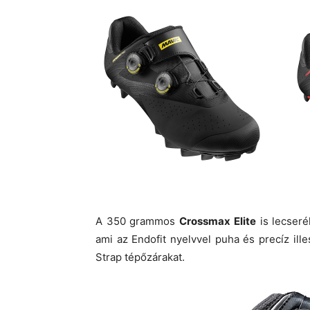
A 350 grammos
Crossmax Elite
is lecseré
ami az Endofit nyelvvel puha és precíz ille
Strap tépőzárakat.