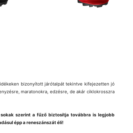
dékeken bizonyított járótalpát tekintve kifejezetten jó
enyzésre, maratonokra, edzésre, de akár ciklokrosszra
sokak szerint a fűző biztosítja továbbra is legjobb
áadásul épp a reneszánszát éli!