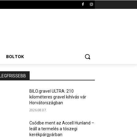
BOLTOK
LEGFRISSEBB
BILO.gravel ULTRA: 210
kilométeres gravel kihívás vár
Horvátországban
2026.08.07.
Csődbe ment az Accell Hunland –
leáll a termelés a tószegi
kerékpárgyárban