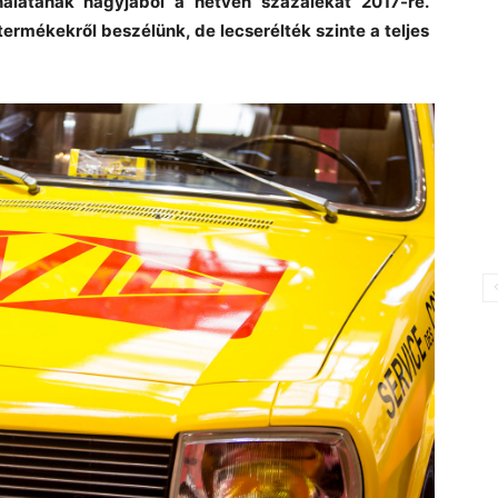
nálatának nagyjából a hetven százalékát 2017-re.
ermékekről beszélünk, de lecserélték szinte a teljes