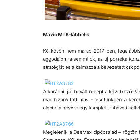
Mavic MTB-lábbelik
Kő-kövön nem marad 2017-ben, legalábbis a
aggodalomra semmi ok, az új portéka konz
stratégiát és alkalmazza a bevezetett csopo
A korábbi, jól bevált recept a következő: 
már bizonyított más – esetünkben a kerék
alapíts a nevére egy komplett ruházati kolle
Megjelenik a DeeMax cipőcsalád – rögtön ké