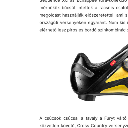
Sequence XC ás Échappée túra-kollekció is
mérnökök búcsút intettek a racsnis csato
megoldást használják előszeretettel, ami s
országúti versenyeken egyaránt. Nem kis m
elérhető lesz piros és bordó színkombináci
A csúcsok csúcsa, a tavaly a Furyt vált
közvetlen követő, Cross Country verseny