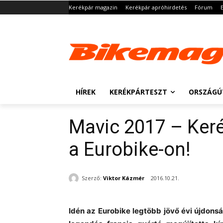
Kerékpár magazin
Kerékpár apróhirdetés
Fórum
HÍREK
KERÉKPÁRTESZT
ORSZÁGÚ
Mavic 2017 – Ker
a Eurobike-on!
Szerző:
Viktor Kázmér
2016.10.21.
Idén az Eurobike legtöbb jövő évi újdonsá