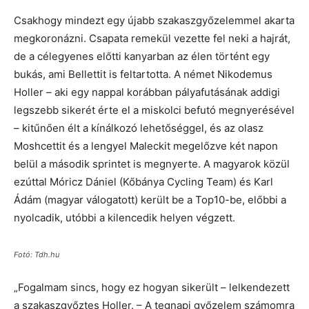
Csakhogy mindezt egy újabb szakaszgyőzelemmel akarta
megkoronázni. Csapata remekül vezette fel neki a hajrát,
de a célegyenes előtti kanyarban az élen történt egy
bukás, ami Bellettit is feltartotta. A német Nikodemus
Holler – aki egy nappal korábban pályafutásának addigi
legszebb sikerét érte el a miskolci befutó megnyerésével
– kitűnően élt a kínálkozó lehetőséggel, és az olasz
Moshcettit és a lengyel Maleckit megelőzve két napon
belül a második sprintet is megnyerte. A magyarok közül
ezúttal Móricz Dániel (Kőbánya Cycling Team) és Karl
Ádám (magyar válogatott) került be a Top10-be, előbbi a
nyolcadik, utóbbi a kilencedik helyen végzett.
Fotó: Tdh.hu
„Fogalmam sincs, hogy ez hogyan sikerült – lelkendezett
a szakaszgyőztes Holler. – A tegnapi győzelem számomra