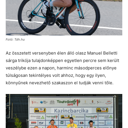
Fotó: Tdh.hu
Az összetett versenyben élen álló olasz Manuel Belletti
sárga trikója tulajdonképpen egyetlen percre sem került
veszélybe ezen a napon, harminc másodperces előnye
túlságosan tekintélyes volt ahhoz, hogy egy ilyen,
könnyűnek nevezhető szakaszon el tudják venni tőle.