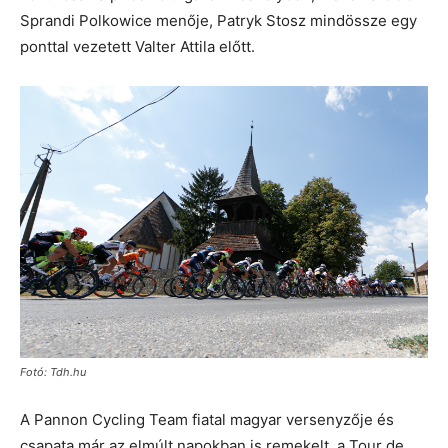
Sprandi Polkowice menője, Patryk Stosz mindössze egy
ponttal vezetett Valter Attila előtt.
Fotó: Tdh.hu
A Pannon Cycling Team fiatal magyar versenyzője és
csapata már az elmúlt napokban is remekelt, a Tour de