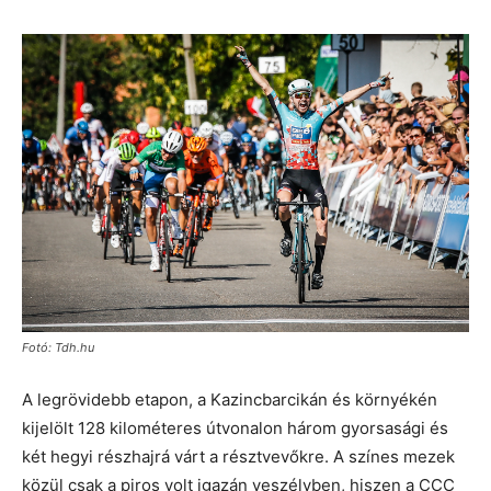
Fotó: Tdh.hu
A legrövidebb etapon, a Kazincbarcikán és környékén
kijelölt 128 kilométeres útvonalon három gyorsasági és
két hegyi részhajrá várt a résztvevőkre. A színes mezek
közül csak a piros volt igazán veszélyben, hiszen a CCC