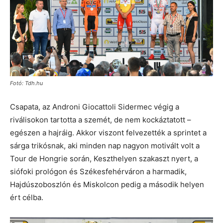
Fotó: Tdh.hu
Csapata, az Androni Giocattoli Sidermec végig a
riválisokon tartotta a szemét, de nem kockáztatott –
egészen a hajráig. Akkor viszont felvezették a sprintet a
sárga trikósnak, aki minden nap nagyon motivált volt a
Tour de Hongrie során, Keszthelyen szakaszt nyert, a
siófoki prológon és Székesfehérváron a harmadik,
Hajdúszoboszlón és Miskolcon pedig a második helyen
ért célba.