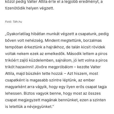
közül pedig Valter Attila érte el a legjobb eredményt, a
tizenötödik helyen végzett.
Fotó: Tdh.hu
„Gyakorlatilag hibátlan munkát végzett a csapatunk, pedig
bőven volt nehézség. Mindent megtettünk, borzalmas
tempóban érkeztünk a hajrákhoz, de talán kicsit rövidek
voltak nekem ezek az emelkedők. Második lettem a piros
trikóért zajló küzdelemben, sajnálom, jó lett volna a piros
trikót hazavinni! Jövőre megpróbálom – kezdte Valter
Attila, majd büszkén tette hozzá: – Azt hiszem, most
csapatként is magasabb szintre léptünk, az ember
magyarként arra vágyik, hogy egy ilyen erős csapat tagja
lehessen. Biztos vagyok benne, hogy most az összes
csapat megjegyzett magának bennünket, ezen a szinten
is letettük a névjegyünket.“