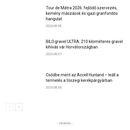
Tour de Mátra 2026: fejlődő szervezés,
kemény mászások és igazi granfondós
hangulat
2026.08.08.
BILO.gravel ULTRA: 210 kilométeres gravel
kihívás vár Horvátországban
2026.08.07.
Csődbe ment az Accell Hunland – leáll a
termelés a tószegi kerékpárgyárban
2026.08.06.
- Hirdetés -