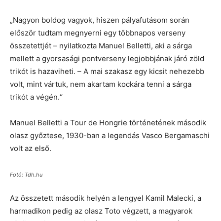
„Nagyon boldog vagyok, hiszen pályafutásom során
először tudtam megnyerni egy többnapos verseny
összetettjét – nyilatkozta Manuel Belletti, aki a sárga
mellett a gyorsasági pontverseny legjobbjának járó zöld
trikót is hazaviheti. – A mai szakasz egy kicsit nehezebb
volt, mint vártuk, nem akartam kockára tenni a sárga
trikót a végén.“
Manuel Belletti a Tour de Hongrie történetének második
olasz győztese, 1930-ban a legendás Vasco Bergamaschi
volt az első.
Fotó: Tdh.hu
Az összetett második helyén a lengyel Kamil Malecki, a
harmadikon pedig az olasz Toto végzett, a magyarok