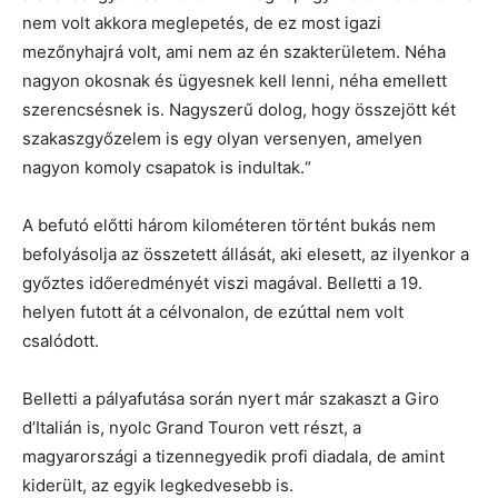
nem volt akkora meglepetés, de ez most igazi
mezőnyhajrá volt, ami nem az én szakterületem. Néha
nagyon okosnak és ügyesnek kell lenni, néha emellett
szerencsésnek is. Nagyszerű dolog, hogy összejött két
szakaszgyőzelem is egy olyan versenyen, amelyen
nagyon komoly csapatok is indultak.“
A befutó előtti három kilométeren történt bukás nem
befolyásolja az összetett állását, aki elesett, az ilyenkor a
győztes időeredményét viszi magával. Belletti a 19.
helyen futott át a célvonalon, de ezúttal nem volt
csalódott.
Belletti a pályafutása során nyert már szakaszt a Giro
d’Italián is, nyolc Grand Touron vett részt, a
magyarországi a tizennegyedik profi diadala, de amint
kiderült, az egyik legkedvesebb is.