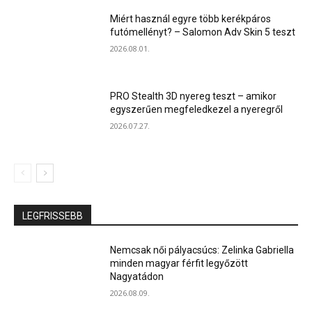
Miért használ egyre több kerékpáros
futómellényt? – Salomon Adv Skin 5 teszt
2026.08.01.
PRO Stealth 3D nyereg teszt – amikor
egyszerűen megfeledkezel a nyeregről
2026.07.27.
LEGFRISSEBB
Nemcsak női pályacsúcs: Zelinka Gabriella
minden magyar férfit legyőzött
Nagyatádon
2026.08.09.