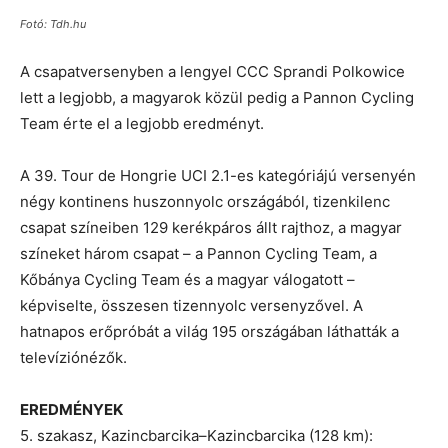
Fotó: Tdh.hu
A csapatversenyben a lengyel CCC Sprandi Polkowice
lett a legjobb, a magyarok közül pedig a Pannon Cycling
Team érte el a legjobb eredményt.
A 39. Tour de Hongrie UCI 2.1-es kategóriájú versenyén
négy kontinens huszonnyolc országából, tizenkilenc
csapat színeiben 129 kerékpáros állt rajthoz, a magyar
színeket három csapat – a Pannon Cycling Team, a
Kőbánya Cycling Team és a magyar válogatott –
képviselte, összesen tizennyolc versenyzővel. A
hatnapos erőpróbát a világ 195 országában láthatták a
televíziónézők.
EREDMÉNYEK
5. szakasz, Kazincbarcika–Kazincbarcika (128 km):