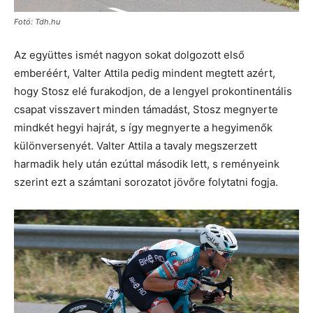
Fotó: Tdh.hu
Az együttes ismét nagyon sokat dolgozott első
emberéért, Valter Attila pedig mindent megtett azért,
hogy Stosz elé furakodjon, de a lengyel prokontinentális
csapat visszavert minden támadást, Stosz megnyerte
mindkét hegyi hajrát, s így megnyerte a hegyimenők
különversenyét. Valter Attila a tavaly megszerzett
harmadik hely után ezúttal második lett, s reményeink
szerint ezt a számtani sorozatot jövőre folytatni fogja.