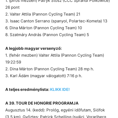
1. (piros mezben) Patryk Stosz (CCC Sprandi Polkowice)
26 pont
2. Valter Attila (Pannon Cycling Team) 21
3. Isaac Canton Serrano (spanyol, Polartec-Kometa) 13
6. Dina Márton (Pannon Cycling Team) 10
8. Szatmáry András (Pannon Cycling Team) 5
A legjobb magyar versenyző:
1. (fehér mezben) Valter Attila (Pannon Cycling Team)
19:22:59
2. Dina Márton (Pannon Cycling Team) 28 mp h.
3. Karl Ádám (magyar válogatott) 7:16 p h.
A teljes eredménylista:
KLIKK IDE!
A 39. TOUR DE HONGRIE PROGRAMJA
Augusztus 14. (kedd): Prológ, egyéni időfutam, Siófok
(3,5 km). Győztes: Patrick Schelling (svájci, Vorarlberg