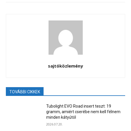
sajtóközlemény
TOVÁBBI CIKKEK
Tubolight EVO Road insert teszt: 19
gramm, amiért cserébe nem kell félnem
minden kátyútól
2026.07.20.