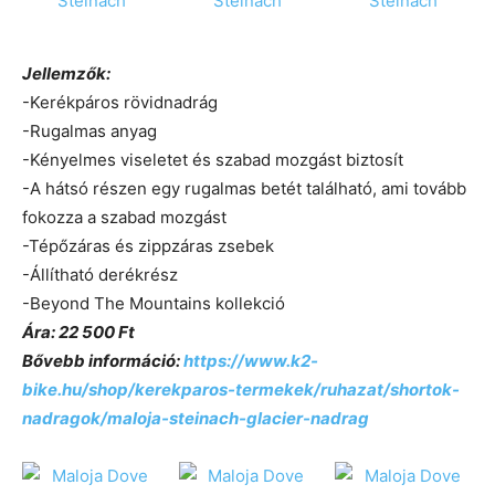
Jellemzők:
-Kerékpáros rövidnadrág
-Rugalmas anyag
-Kényelmes viseletet és szabad mozgást biztosít
-A hátsó részen egy rugalmas betét található, ami tovább
fokozza a szabad mozgást
-Tépőzáras és zippzáras zsebek
-Állítható derékrész
-Beyond The Mountains kollekció
Ára: 22 500 Ft
Bővebb információ:
https://www.k2-
bike.hu/shop/kerekparos-termekek/ruhazat/shortok-
nadragok/maloja-steinach-glacier-nadrag