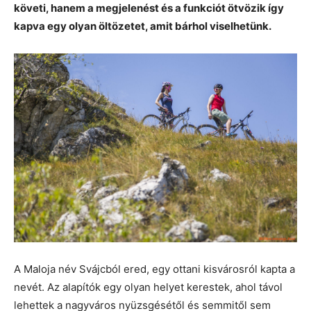
követi, hanem a megjelenést és a funkciót ötvözik így
kapva egy olyan öltözetet, amit bárhol viselhetünk.
A Maloja név Svájcból ered, egy ottani kisvárosról kapta a
nevét. Az alapítók egy olyan helyet kerestek, ahol távol
lehettek a nagyváros nyüzsgésétől és semmitől sem