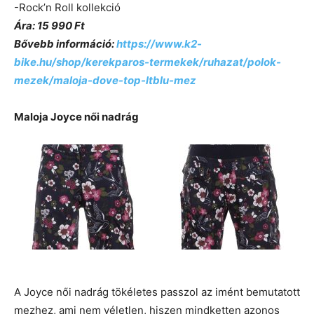
-Rock’n Roll kollekció
Ára: 15 990 Ft
Bővebb információ:
https://www.k2-
bike.hu/shop/kerekparos-termekek/ruhazat/polok-
mezek/maloja-dove-top-ltblu-mez
Maloja Joyce női nadrág
A Joyce női nadrág tökéletes passzol az imént bemutatott
mezhez, ami nem véletlen, hiszen mindketten azonos