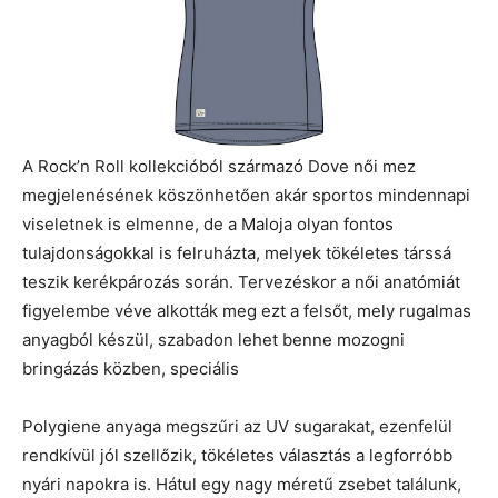
A Rock’n Roll kollekcióból származó Dove női mez
megjelenésének köszönhetően akár sportos mindennapi
viseletnek is elmenne, de a Maloja olyan fontos
tulajdonságokkal is felruházta, melyek tökéletes társsá
teszik kerékpározás során. Tervezéskor a női anatómiát
figyelembe véve alkották meg ezt a felsőt, mely rugalmas
anyagból készül, szabadon lehet benne mozogni
bringázás közben, speciális
Polygiene anyaga megszűri az UV sugarakat, ezenfelül
rendkívül jól szellőzik, tökéletes választás a legforróbb
nyári napokra is. Hátul egy nagy méretű zsebet találunk,