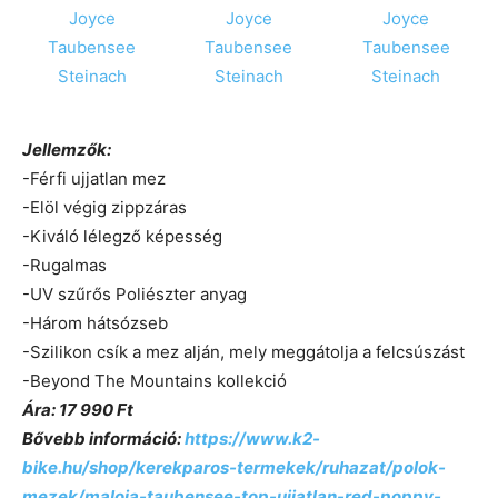
Jellemzők:
-Férfi ujjatlan mez
-Elöl végig zippzáras
-Kiváló lélegző képesség
-Rugalmas
-UV szűrős Poliészter anyag
-Három hátsózseb
-Szilikon csík a mez alján, mely meggátolja a felcsúszást
-Beyond The Mountains kollekció
Ára: 17 990 Ft
Bővebb információ:
https://www.k2-
bike.hu/shop/kerekparos-termekek/ruhazat/polok-
mezek/maloja-taubensee-top-ujjatlan-red-poppy-