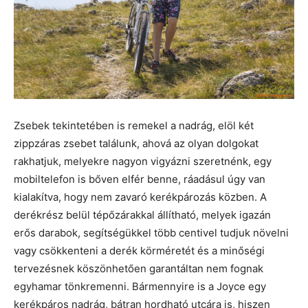
Zsebek tekintetében is remekel a nadrág, elöl két
zippzáras zsebet találunk, ahová az olyan dolgokat
rakhatjuk, melyekre nagyon vigyázni szeretnénk, egy
mobiltelefon is bőven elfér benne, ráadásul úgy van
kialakítva, hogy nem zavaró kerékpározás közben. A
derékrész belül tépőzárakkal állítható, melyek igazán
erős darabok, segítségükkel több centivel tudjuk növelni
vagy csökkenteni a derék körméretét és a minőségi
tervezésnek köszönhetően garantáltan nem fognak
egyhamar tönkremenni. Bármennyire is a Joyce egy
kerékpáros nadrág, bátran hordható utcára is, hiszen