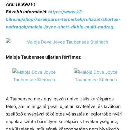
Ára: 19 990 Ft
Bővebb információ:
https://www.k2-
bike.hu/shop/kerekparos-termekek/ruhazat/shortok-
nadragok/maloja-joyce-short-dkblu-multi-nadrag
Maloja Taubensee ujjatlan férfi mez
A Taubensee mez egy igazán univerzális kerékpáros
felső, ami mini gallérjával, ujjatlan kivitelével és kiválóan
szellőző anyagával tökéletes választás a legforróbb nyári
napokra szinte bármilyen kerékpáros tevékenységhez,
de külsejének, stílusának köszönhetően nem hivalkodó,