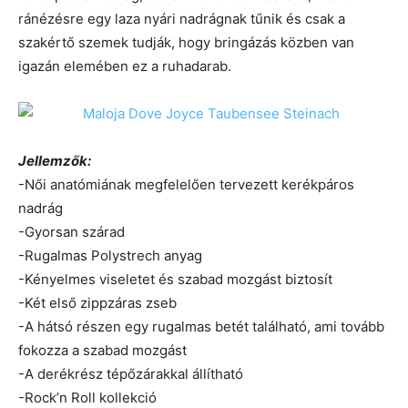
ránézésre egy laza nyári nadrágnak tűnik és csak a
szakértő szemek tudják, hogy bringázás közben van
igazán elemében ez a ruhadarab.
Jellemzők:
-Női anatómiának megfelelően tervezett kerékpáros
nadrág
-Gyorsan szárad
-Rugalmas Polystrech anyag
-Kényelmes viseletet és szabad mozgást biztosít
-Két első zippzáras zseb
-A hátsó részen egy rugalmas betét található, ami tovább
fokozza a szabad mozgást
-A derékrész tépőzárakkal állítható
-Rock’n Roll kollekció