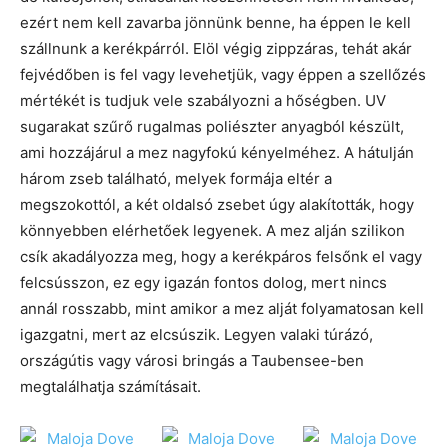
ezért nem kell zavarba jönnünk benne, ha éppen le kell
szállnunk a kerékpárról. Elöl végig zippzáras, tehát akár
fejvédőben is fel vagy levehetjük, vagy éppen a szellőzés
mértékét is tudjuk vele szabályozni a hőségben. UV
sugarakat szűrő rugalmas poliészter anyagból készült,
ami hozzájárul a mez nagyfokú kényelméhez. A hátulján
három zseb található, melyek formája eltér a
megszokottól, a két oldalsó zsebet úgy alakították, hogy
könnyebben elérhetőek legyenek. A mez alján szilikon
csík akadályozza meg, hogy a kerékpáros felsőnk el vagy
felcsússzon, ez egy igazán fontos dolog, mert nincs
annál rosszabb, mint amikor a mez alját folyamatosan kell
igazgatni, mert az elcsúszik. Legyen valaki túrázó,
országútis vagy városi bringás a Taubensee-ben
megtalálhatja számításait.