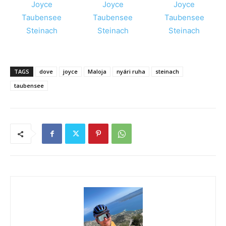
TAGS
dove
joyce
Maloja
nyári ruha
steinach
taubensee