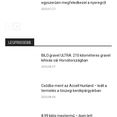
egyszerűen megfeledkezel a nyeregről
2026.07.27.
LEGFRISSEBB
BILO.gravel ULTRA: 210 kilométeres gravel
kihívás vár Horvátországban
2026.08.07.
Csődbe ment az Accell Hunland – leáll a
termelés a tószegi kerékpárgyárban
2026.08.06.
8,99 kilós mestermű – ilyen lett