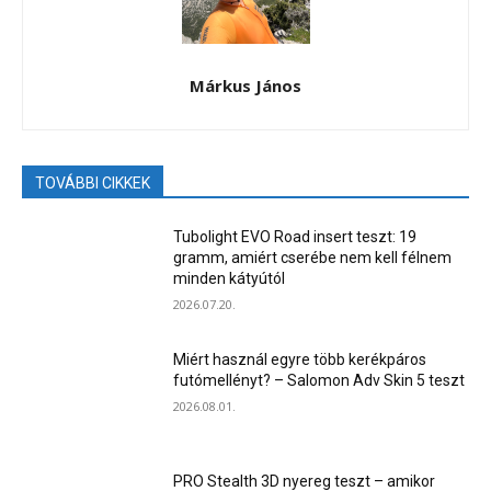
Márkus János
TOVÁBBI CIKKEK
Tubolight EVO Road insert teszt: 19
gramm, amiért cserébe nem kell félnem
minden kátyútól
2026.07.20.
Miért használ egyre több kerékpáros
futómellényt? – Salomon Adv Skin 5 teszt
2026.08.01.
PRO Stealth 3D nyereg teszt – amikor