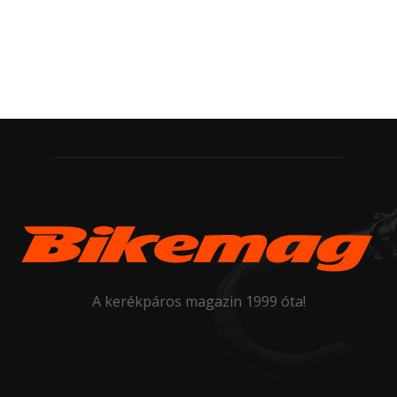
A kerékpáros magazin 1999 óta!