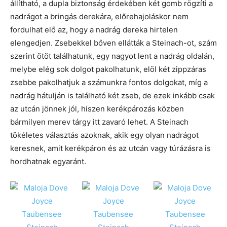
állítható, a dupla biztonság érdekében két gomb rögzíti a
nadrágot a bringás derekára, előrehajoláskor nem
fordulhat elő az, hogy a nadrág dereka hirtelen
elengedjen. Zsebekkel bőven ellátták a Steinach-ot, szám
szerint ötöt találhatunk, egy nagyot lent a nadrág oldalán,
melybe elég sok dolgot pakolhatunk, elöl két zippzáras
zsebbe pakolhatjuk a számunkra fontos dolgokat, míg a
nadrág hátulján is található két zseb, de ezek inkább csak
az utcán jönnek jól, hiszen kerékpározás közben
bármilyen merev tárgy itt zavaró lehet. A Steinach
tökéletes választás azoknak, akik egy olyan nadrágot
keresnek, amit kerékpáron és az utcán vagy túrázásra is
hordhatnak egyaránt.