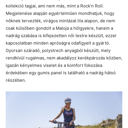
kollekció tagjai, ami nem más, mint a Rock’n Roll.
Megjelenése alapján egyértelműen mondhatjuk, hogy
nőknek tervezték, virágos mintázat lila alapon, de nem
csak külsőben gondolt a Maloja a hölgyekre, hanem a
nadrág szabása is kifejezetten női testre készült, ezzel
kapcsolatban minden apróságra odafigyelt a gyártó.
Gyorsan száradó, polystrech anyagból készült, mely
rendkívül rugalmas, nem akadályoz kerékpározás közben,
igazán kényelmes viselet és a komfort fokozása
érdekében egy gumis panel is található a nadrág hátsó
részében.