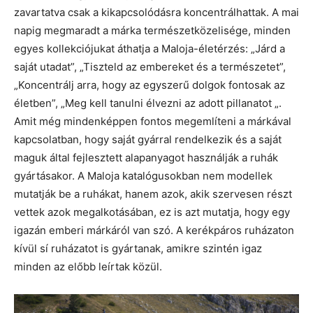
zavartatva csak a kikapcsolódásra koncentrálhattak. A mai
napig megmaradt a márka természetközelisége, minden
egyes kollekciójukat áthatja a Maloja-életérzés: „Járd a
saját utadat”, „Tiszteld az embereket és a természetet”,
„Koncentrálj arra, hogy az egyszerű dolgok fontosak az
életben”, „Meg kell tanulni élvezni az adott pillanatot „.
Amit még mindenképpen fontos megemlíteni a márkával
kapcsolatban, hogy saját gyárral rendelkezik és a saját
maguk által fejlesztett alapanyagot használják a ruhák
gyártásakor. A Maloja katalógusokban nem modellek
mutatják be a ruhákat, hanem azok, akik szervesen részt
vettek azok megalkotásában, ez is azt mutatja, hogy egy
igazán emberi márkáról van szó. A kerékpáros ruházaton
kívül sí ruházatot is gyártanak, amikre szintén igaz
minden az előbb leírtak közül.