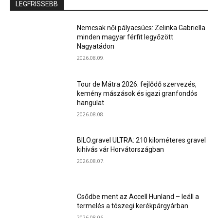
LEGFRISSEBB
Nemcsak női pályacsúcs: Zelinka Gabriella
minden magyar férfit legyőzött
Nagyatádon
2026.08.09.
Tour de Mátra 2026: fejlődő szervezés,
kemény mászások és igazi granfondós
hangulat
2026.08.08.
BILO.gravel ULTRA: 210 kilométeres gravel
kihívás vár Horvátországban
2026.08.07.
Csődbe ment az Accell Hunland – leáll a
termelés a tószegi kerékpárgyárban
2026.08.06.