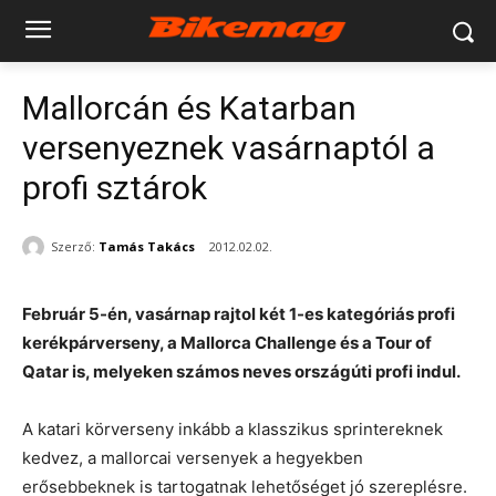
Mallorcán és Katarban
versenyeznek vasárnaptól a
profi sztárok
Szerző:
Tamás Takács
2012.02.02.
Február 5-én, vasárnap rajtol két 1-es kategóriás profi
kerékpárverseny, a Mallorca Challenge és a Tour of
Qatar is, melyeken számos neves országúti profi indul.
A katari körverseny inkább a klasszikus sprintereknek
kedvez, a mallorcai versenyek a hegyekben
erősebbeknek is tartogatnak lehetőséget jó szereplésre.