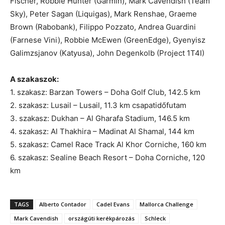
Fischer, Robbie Hunter (Garmin), Mark Cavendish (Team
Sky), Peter Sagan (Liquigas), Mark Renshae, Graeme
Brown (Rabobank), Filippo Pozzato, Andrea Guardini
(Farnese Vini), Robbie McEwen (GreenEdge), Gyenyisz
Galimzsjanov (Katyusa), John Degenkolb (Project 1T4I)
A szakaszok:
1. szakasz: Barzan Towers – Doha Golf Club, 142.5 km
2. szakasz: Lusail – Lusail, 11.3 km csapatidőfutam
3. szakasz: Dukhan – Al Gharafa Stadium, 146.5 km
4. szakasz: Al Thakhira – Madinat Al Shamal, 144 km
5. szakasz: Camel Race Track Al Khor Corniche, 160 km
6. szakasz: Sealine Beach Resort – Doha Corniche, 120
km
TAGS
Alberto Contador
Cadel Evans
Mallorca Challenge
Mark Cavendish
országúti kerékpározás
Schleck