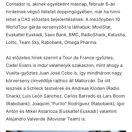
Contador is, akinek egyébként másnap, február 6-án
hirdetnek végső ítéletet doppingügyében, már ha hinni
lehet a CAS előzetes bejelentésének. A mezőnyben 10
WorldTour gárda versenyzőit is láthatjuk: MoviStar,
Euskaltel Euskadi, Saxo Bank, BMC, RadioShack, Katusha,
Lotto, Team Sky, Rabobank, Omega Pharma.
Az előzetes hírek szerint a Tour de France-győztes,
Cadel Evans is indul valamelyik szakaszon, mint ahogy a
Vuelta-győztes Juan José Cobo is, így mindhárom nagy
körverseny címvédője rajthoz áll Mallorcán. De ott
lesznek a Schleck testvérek és Andreas Kloden (Radio
Shack); Luis León Sánchez, Carlos Barredo és Lars Boom
(Rabobank); Joaquim “Purito” Rodríguez (Rabobank), Igor
Antón és Mikel Astarloza (Euskaltel Euskadi) valamint
Alejandro Valverde (Movistar Team) is.