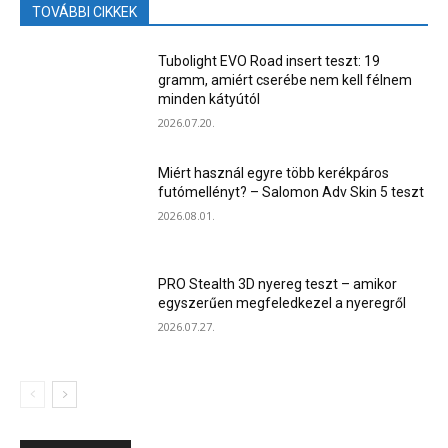
TOVÁBBI CIKKEK
Tubolight EVO Road insert teszt: 19
gramm, amiért cserébe nem kell félnem
minden kátyútól
2026.07.20.
Miért használ egyre több kerékpáros
futómellényt? – Salomon Adv Skin 5 teszt
2026.08.01.
PRO Stealth 3D nyereg teszt – amikor
egyszerűen megfeledkezel a nyeregről
2026.07.27.