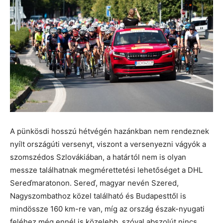
A pünkösdi hosszú hétvégén hazánkban nem rendeznek
nyílt országúti versenyt, viszont a versenyezni vágyók a
szomszédos Szlovákiában, a határtól nem is olyan
messze találhatnak megmérettetési lehetőséget a DHL
Sereďmaratonon. Sereď, magyar nevén Szered,
Nagyszombathoz közel található és Budapesttől is
mindössze 160 km-re van, míg az ország észak-nyugati
feléhez még ennél is közelebb, szóval abszolút nincs