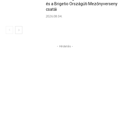
és a Brigetio Országúti Mezőnyverseny
csatái
2026.08.04.
- Hirdetés -