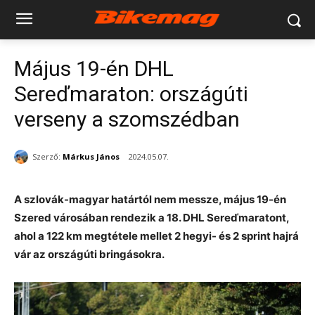
Május 19-én DHL
Sereďmaraton: országúti
verseny a szomszédban
Szerző:
Márkus János
2024.05.07.
A szlovák-magyar határtól nem messze, május 19-én
Szered városában rendezik a 18. DHL Sereďmaratont,
ahol a 122 km megtétele mellet 2 hegyi- és 2 sprint hajrá
vár az országúti bringásokra.