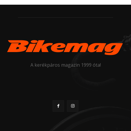
A kerékpáros magazin 1999 óta!