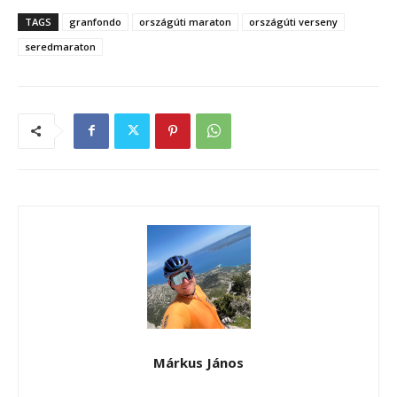
TAGS
granfondo
országúti maraton
országúti verseny
seredmaraton
Márkus János