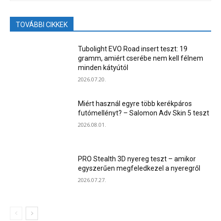
TOVÁBBI CIKKEK
Tubolight EVO Road insert teszt: 19
gramm, amiért cserébe nem kell félnem
minden kátyútól
2026.07.20.
Miért használ egyre több kerékpáros
futómellényt? – Salomon Adv Skin 5 teszt
2026.08.01.
PRO Stealth 3D nyereg teszt – amikor
egyszerűen megfeledkezel a nyeregről
2026.07.27.