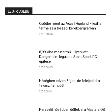
LEGFRISSEBB
Csődbe ment az Accell Hunland – leáll a
termelés a tószegi kerékpárgyárban
2026.08.06.
8,99 kilós mestermű – ilyen lett
Dangerholm legújabb Scott Spark RC
építése
2026.08.05.
Hőségben edzeni? Igen, de felejtsd el a
tavaszi tempót!
2026.08.04.
Perzselő hőségben dőltek el a Masters OB