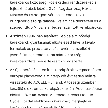
kerékpáros közösségi közlekedési rendszereket is
fejleszt: többek között Győr, Nagykanizsa, Hévíz,
Miskolc és Esztergom városa is rendelkezik
bringabérlő szolgáltatással, valamint a debreceni és a
szegedi „Bubi”-hoz is a Neuzer szállított kerékpárokat.
A szintén 1996-ban alapított Gepida a minőségi
kerékpárok gyártásának elkötelezett híve, a kiváló
termékek és precíz tervezés révén nemzetközi
jelenlétük is jelentős: több mint 20 ország
kerékpárüzleteiben értékesítik világszerte.
Az újgenerációs prémium kerékpárok szegmensében
európai piacvezető a mintegy két évtizedes múltra
visszatekintő ACCELL Hunland. A tószegi üzemben
készülő elektromos kerékpárok az ún. Pedelec-típusú
biciklik közé tartoznak. A Pedelec (Pedal Electric
Cycle – pedál elektromos kerékpár) meghajtású
kerékpárok nem képesek önállóan, tisztán villamos