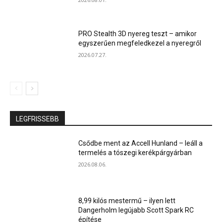
PRO Stealth 3D nyereg teszt – amikor
egyszerűen megfeledkezel a nyeregről
2026.07.27.
LEGFRISSEBB
Csődbe ment az Accell Hunland – leáll a
termelés a tószegi kerékpárgyárban
2026.08.06.
8,99 kilós mestermű – ilyen lett
Dangerholm legújabb Scott Spark RC
építése