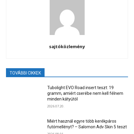
sajtóközlemény
TOVÁBBI CIKKEK
Tubolight EVO Road insert teszt: 19
gramm, amiért cserébe nem kell félnem
minden kátyútól
2026.07.20.
Miért használ egyre több kerékpáros
futómellényt? – Salomon Adv Skin 5 teszt
2026.08.01.