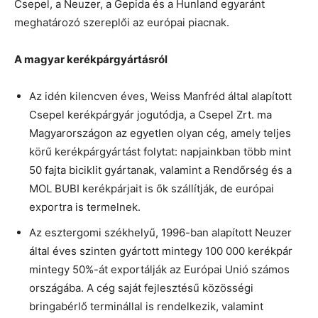
Csepel, a Neuzer, a Gepida és a Hunland egyaránt
meghatározó szereplői az európai piacnak.
A magyar kerékpárgyártásról
Az idén kilencven éves, Weiss Manfréd által alapított
Csepel kerékpárgyár jogutódja, a Csepel Zrt. ma
Magyarországon az egyetlen olyan cég, amely teljes
körű kerékpárgyártást folytat: napjainkban több mint
50 fajta biciklit gyártanak, valamint a Rendőrség és a
MOL BUBI kerékpárjait is ők szállítják, de európai
exportra is termelnek.
Az esztergomi székhelyű, 1996-ban alapított Neuzer
által éves szinten gyártott mintegy 100 000 kerékpár
mintegy 50%-át exportálják az Európai Unió számos
országába. A cég saját fejlesztésű közösségi
bringabérlő terminállal is rendelkezik, valamint