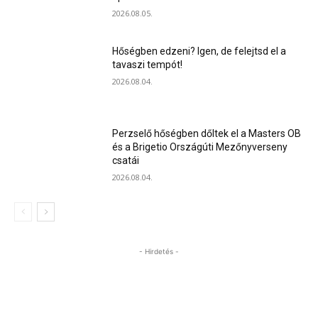
2026.08.05.
Hőségben edzeni? Igen, de felejtsd el a
tavaszi tempót!
2026.08.04.
Perzselő hőségben dőltek el a Masters OB
és a Brigetio Országúti Mezőnyverseny
csatái
2026.08.04.
- Hirdetés -