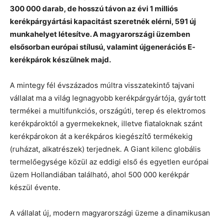
300 000 darab, de hosszú távon az évi 1 milliós
kerékpárgyártási kapacitást szeretnék elérni, 591 új
munkahelyet létesítve. A magyarországi üzemben
elsősorban európai stílusú, valamint újgenerációs E-
kerékpárok készülnek majd.
A mintegy fél évszázados múltra visszatekintő tajvani
vállalat ma a világ legnagyobb kerékpárgyártója, gyártott
termékei a multifunkciós, országúti, terep és elektromos
kerékpároktól a gyermekeknek, illetve fiataloknak szánt
kerékpárokon át a kerékpáros kiegészítő termékekig
(ruházat, alkatrészek) terjednek. A Giant kilenc globális
termelőegysége közül az eddigi első és egyetlen európai
üzem Hollandiában található, ahol 500 000 kerékpár
készül évente.
A vállalat új, modern magyarországi üzeme a dinamikusan