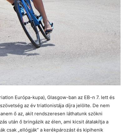
iatlon Európa-kupa), Glasgow-ban az EB-n 7. lett és
 szövetség az év triatlonistája díjra jelölte. De nem
 hanem ő az, akit rendszeresen láthatunk szökni
 után ő bringázik az élen, ami kicsit átalakítja a
isták csak „ellógják” a kerékpározást és kipihenik