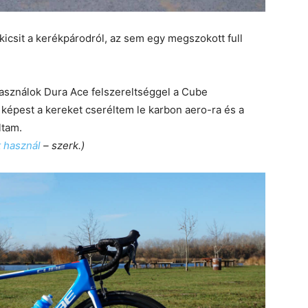
icsit a kerékpárodról, az sem egy megszokott full
asználok Dura Ace felszereltséggel a Cube
 képest a kereket cseréltem le karbon aero-ra és a
ltam.
 használ
– szerk.)