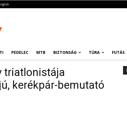
English
TI
PEDELEC
MTB
BIZTONSÁG
TÚRA
FUTÁS
 triatlonistája
jú, kerékpár-bemutató