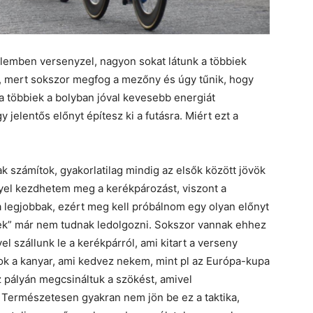
lemben versenyzel, nagyon sokat látunk a többiek
k, mert sokszor megfog a mezőny és úgy tűnik, hogy
 többiek a bolyban jóval kevesebb energiát
 jelentős előnyt építesz ki a futásra. Miért ezt a
ak számítok, gyakorlatilag mindig az elsők között jövök
nyel kezdhetem meg a kerékpározást, viszont a
a legjobbak, ezért meg kell próbálnom egy olyan előnyt
ek” már nem tudnak ledolgozni. Sokszor vannak ehhez
l szállunk le a kerékpárról, ami kitart a verseny
sok a kanyar, ami kedvez nekem, mint pl az Európa-kupa
z pályán megcsináltuk a szökést, amivel
. Természetesen gyakran nem jön be ez a taktika,