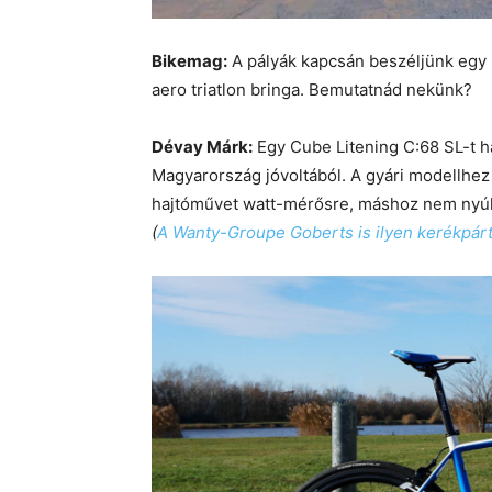
Bikemag:
A pályák kapcsán beszéljünk egy k
aero triatlon bringa. Bemutatnád nekünk?
Dévay Márk:
Egy Cube Litening C:68 SL-t h
Magyarország jóvoltából. A gyári modellhez
hajtóművet watt-mérősre, máshoz nem nyú
(
A Wanty-Groupe Goberts is ilyen kerékpárt