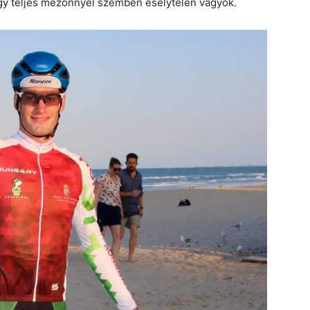
egy teljes mezőnnyel szemben esélytelen vagyok.