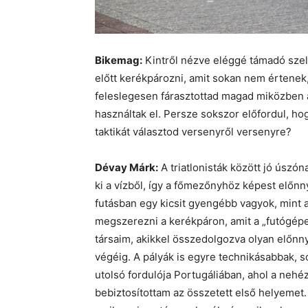
Bikemag:
Kintről nézve eléggé támadó szel
előtt kerékpározni, amit sokan nem értene
feleslegesen fárasztottad magad miközben a
használtak el. Persze sokszor előfordul, hogy
taktikát választod versenyről versenyre?
Dévay Márk:
A triatlonisták között jó úszón
ki a vízből, így a főmezőnyhöz képest előn
futásban egy kicsit gyengébb vagyok, mint 
megszerezni a kerékpáron, amit a „futógép
társaim, akikkel összedolgozva olyan előnnye
végéig. A pályák is egyre technikásabbak, 
utolsó fordulója Portugáliában, ahol a nehé
bebiztosítottam az összetett első helyemet