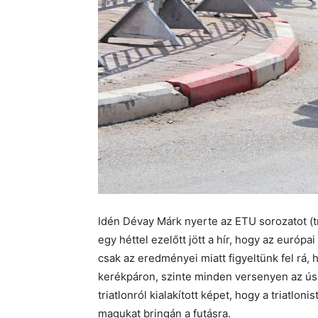
Idén Dévay Márk nyerte az ETU sorozatot (tr
egy héttel ezelőtt jött a hír, hogy az európai
csak az eredményei miatt figyeltünk fel rá,
kerékpáron, szinte minden versenyen az úszás
triatlonról kialakított képet, hogy a triatlon
magukat bringán a futásra.