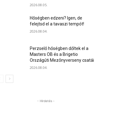
2026.08.05.
Hőségben edzeni? Igen, de
felejtsd el a tavaszi tempót!
2026.08.04.
Perzselő hőségben dőltek el a
Masters OB és a Brigetio
Országúti Mezőnyverseny csatái
2026.08.04.
- Hirdetés -