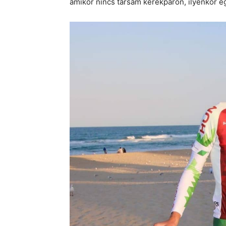
amikor nincs társam kerékpáron, ilyenkor 