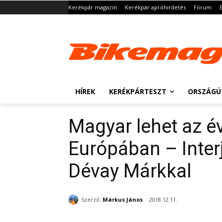
Kerékpár magazin
Kerékpár apróhirdetés
Fórum
HÍREK
KERÉKPÁRTESZT
ORSZÁGÚ
Magyar lehet az év
Európában – Inter
Dévay Márkkal
Szerző:
Márkus János
2018.12.11.