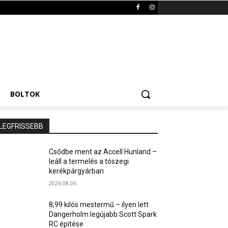
BOLTOK
LEGFRISSEBB
Csődbe ment az Accell Hunland –
leáll a termelés a tószegi
kerékpárgyárban
2026.08.06.
8,99 kilós mestermű – ilyen lett
Dangerholm legújabb Scott Spark
RC építése