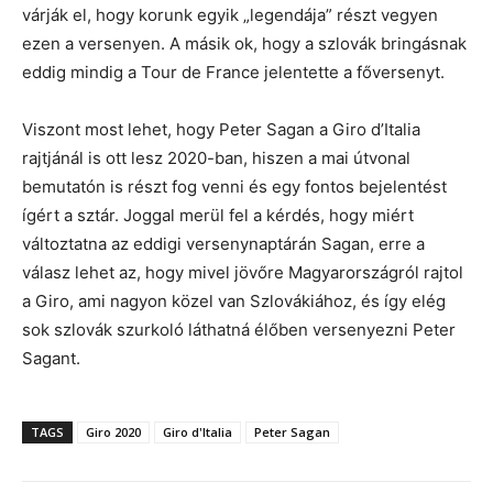
várják el, hogy korunk egyik „legendája” részt vegyen
ezen a versenyen. A másik ok, hogy a szlovák bringásnak
eddig mindig a Tour de France jelentette a főversenyt.
Viszont most lehet, hogy Peter Sagan a Giro d’Italia
rajtjánál is ott lesz 2020-ban, hiszen a mai útvonal
bemutatón is részt fog venni és egy fontos bejelentést
ígért a sztár. Joggal merül fel a kérdés, hogy miért
változtatna az eddigi versenynaptárán Sagan, erre a
válasz lehet az, hogy mivel jövőre Magyarországról rajtol
a Giro, ami nagyon közel van Szlovákiához, és így elég
sok szlovák szurkoló láthatná élőben versenyezni Peter
Sagant.
TAGS
Giro 2020
Giro d'Italia
Peter Sagan