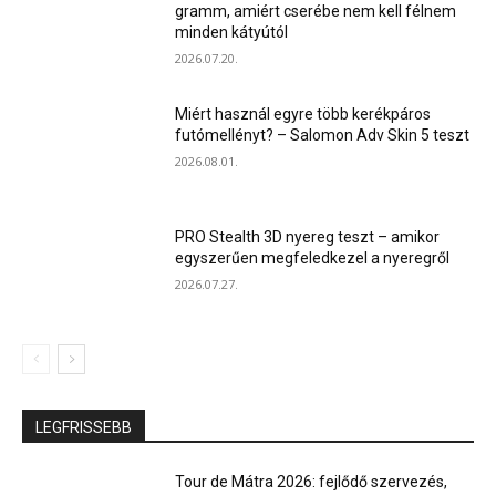
gramm, amiért cserébe nem kell félnem
minden kátyútól
2026.07.20.
Miért használ egyre több kerékpáros
futómellényt? – Salomon Adv Skin 5 teszt
2026.08.01.
PRO Stealth 3D nyereg teszt – amikor
egyszerűen megfeledkezel a nyeregről
2026.07.27.
LEGFRISSEBB
Tour de Mátra 2026: fejlődő szervezés,