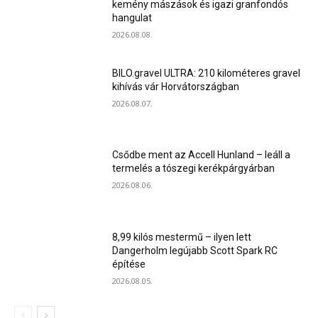
kemény mászások és igazi granfondós
hangulat
2026.08.08.
BILO.gravel ULTRA: 210 kilométeres gravel
kihívás vár Horvátországban
2026.08.07.
Csődbe ment az Accell Hunland – leáll a
termelés a tószegi kerékpárgyárban
2026.08.06.
8,99 kilós mestermű – ilyen lett
Dangerholm legújabb Scott Spark RC
építése
2026.08.05.