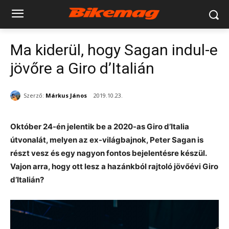
Ma kiderül, hogy Sagan indul-e
jövőre a Giro d’Italián
Szerző:
Márkus János
2019.10.23.
Október 24-én jelentik be a 2020-as Giro d’Italia
útvonalát, melyen az ex-világbajnok, Peter Sagan is
részt vesz és egy nagyon fontos bejelentésre készül.
Vajon arra, hogy ott lesz a hazánkból rajtoló jövőévi Giro
d’Italián?