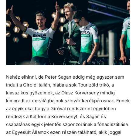
Nehéz elhinni, de Peter Sagan eddig még egyszer sem
indult a Giro d’Italián, hiába a sok Tour zöld trikó, a
klasszikus győzelmek, az Olasz Körverseny mindig
kimaradt az ex-világbajnok szlovák kerékpárosnak. Ennek
az egyik oka, hogy a Giróval rendszerint egyidőben
rendezik a Kalifornia Körversenyt, és Sagan és
csapatának egyik jelentős szponzorának a főhadiszállása
az Egyesült Államok ezen részén található, akik joggal