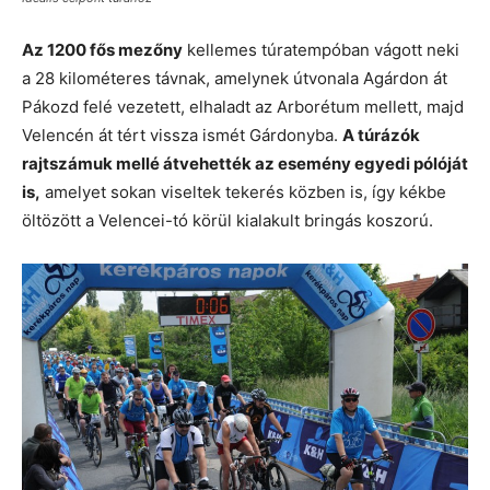
Az 1200 fős mezőny
kellemes túratempóban vágott neki
a 28 kilométeres távnak, amelynek útvonala Agárdon át
Pákozd felé vezetett, elhaladt az Arborétum mellett, majd
Velencén át tért vissza ismét Gárdonyba.
A túrázók
rajtszámuk mellé átvehették az esemény egyedi pólóját
is,
amelyet sokan viseltek tekerés közben is, így kékbe
öltözött a Velencei-tó körül kialakult bringás koszorú.