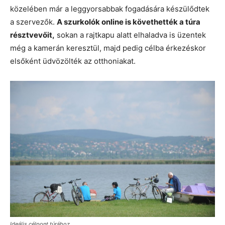
közelében már a leggyorsabbak fogadására készülődtek
a szervezők.
A szurkolók online is követhették a túra
résztvevőit,
sokan a rajtkapu alatt elhaladva is üzentek
még a kamerán keresztül, majd pedig célba érkezéskor
elsőként üdvözölték az otthoniakat.
Ideális célpont túrához