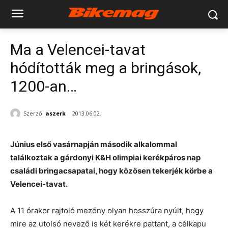
Ma a Velencei-tavat
hódították meg a bringások,
1200-an…
Szerző:
aszerk
2013.06.02.
Június első vasárnapján második alkalommal
találkoztak a gárdonyi K&H olimpiai kerékpáros nap
családi bringacsapatai, hogy közösen tekerjék körbe a
Velencei-tavat.
A 11 órakor rajtoló mezőny olyan hosszúra nyúlt, hogy
mire az utolsó nevező is két kerékre pattant, a célkapu