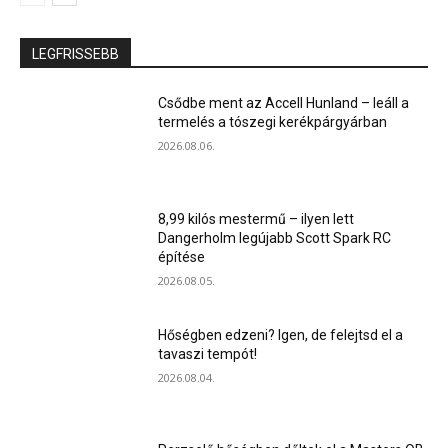
LEGFRISSEBB
Csődbe ment az Accell Hunland – leáll a
termelés a tószegi kerékpárgyárban
2026.08.06.
8,99 kilós mestermű – ilyen lett
Dangerholm legújabb Scott Spark RC
építése
2026.08.05.
Hőségben edzeni? Igen, de felejtsd el a
tavaszi tempót!
2026.08.04.