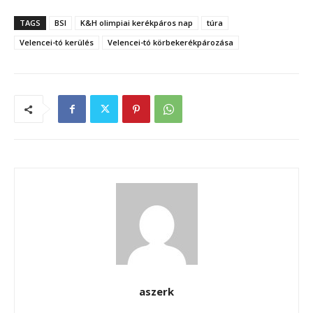
TAGS
BSI
K&H olimpiai kerékpáros nap
túra
Velencei-tó kerülés
Velencei-tó körbekerékpározása
aszerk