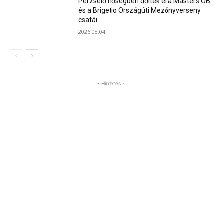
Perzselő hőségben dőltek el a Masters OB
és a Brigetio Országúti Mezőnyverseny
csatái
2026.08.04.
- Hirdetés -