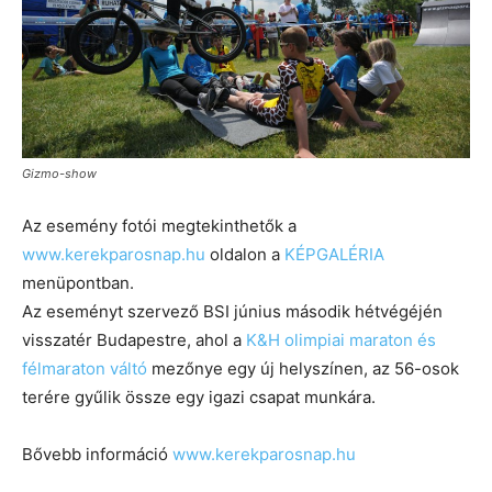
Gizmo-show
Az esemény fotói megtekinthetők a
www.kerekparosnap.hu
oldalon a
KÉPGALÉRIA
menüpontban.
Az eseményt szervező BSI június második hétvégéjén
visszatér Budapestre, ahol a
K&H olimpiai maraton és
félmaraton váltó
mezőnye egy új helyszínen, az 56-osok
terére gyűlik össze egy igazi csapat munkára.
Bővebb információ
www.kerekparosnap.hu