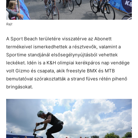
Rajt
A Sport Beach területére visszatérve az Abonett
termékeivel ismerkedhettek a résztvevők, valamint a
Sportime standjánál elsősegélynyújtásból vehettek
leckéket. Idén is a K&H olimpiai kerékpáros nap vendége
volt Gizmo és csapata, akik freestyle BMX és MTB
bemutatóval szórakoztatták a strand füves rétén pihenő
bringásokat.