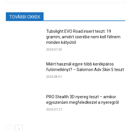
TOVÁBBI CIKKEK
Tubolight EVO Road insert teszt: 19
gramm, amiért cserébe nem kell félnem
minden kátyútól
2026.07.20.
Miért használ egyre több kerékpáros
futómellényt? – Salomon Adv Skin 5 teszt
2026.08.01.
PRO Stealth 3D nyereg teszt – amikor
egyszerűen megfeledkezel a nyeregről
2026.07.27.