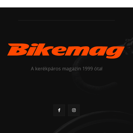
A kerékpáros magazin 1999 óta!