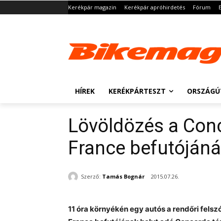
Kerékpár magazin
Kerékpár apróhirdetés
Fórum
HÍREK
KERÉKPÁRTESZT
ORSZÁGÚ
Lövöldözés a Conc
France befutójáná
Szerző:
Tamás Bognár
2015.07.26.
11 óra környékén egy autós a rendőri felszó