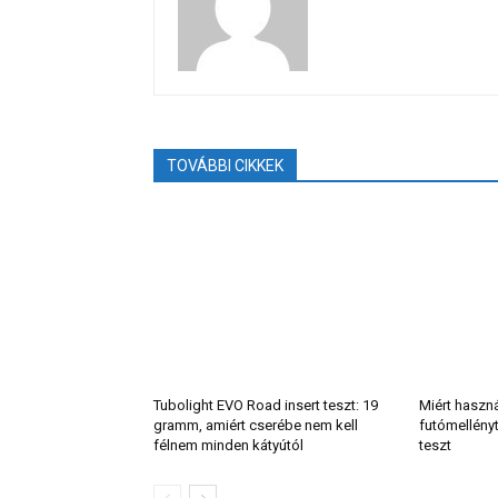
TOVÁBBI CIKKEK
Tubolight EVO Road insert teszt: 19
Miért haszn
gramm, amiért cserébe nem kell
futómellény
félnem minden kátyútól
teszt