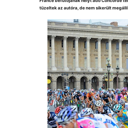
France befutójának helyt adó Concorde tér
tüzeltek az autóra, de nem sikerült megállí