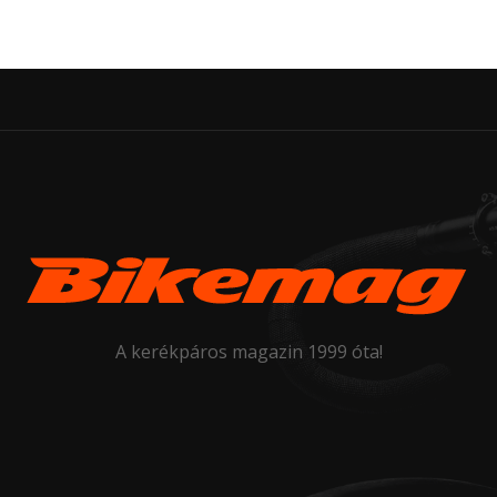
A kerékpáros magazin 1999 óta!