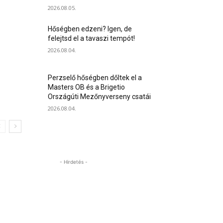
2026.08.05.
Hőségben edzeni? Igen, de
felejtsd el a tavaszi tempót!
2026.08.04.
Perzselő hőségben dőltek el a
Masters OB és a Brigetio
Országúti Mezőnyverseny csatái
2026.08.04.
- Hirdetés -