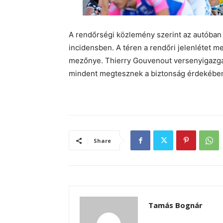
A rendőrségi közlemény szerint az autóban k
incidensben. A téren a rendőri jelenlétet m
mezőnye. Thierry Gouvenout versenyigazgató
mindent megtesznek a biztonság érdekébe
Share
Tamás Bognár