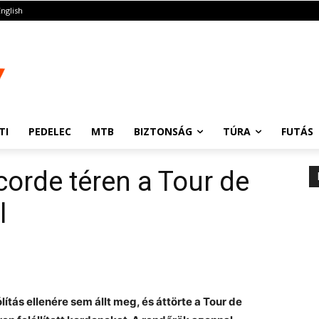
English
TI
PEDELEC
MTB
BIZTONSÁG
TÚRA
FUTÁS
orde téren a Tour de
l
lítás ellenére sem állt meg, és áttörte a Tour de