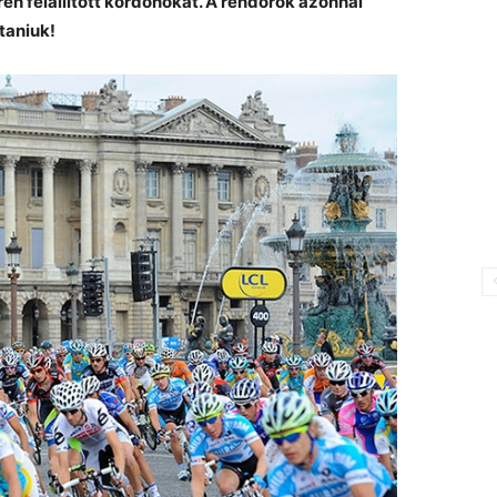
en felállított kordonokat. A rendőrök azonnal
taniuk!