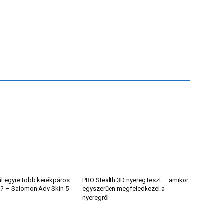
ál egyre több kerékpáros
PRO Stealth 3D nyereg teszt – amikor
t? – Salomon Adv Skin 5
egyszerűen megfeledkezel a
nyeregről