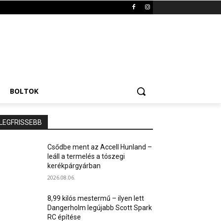
BOLTOK
LEGFRISSEBB
Csődbe ment az Accell Hunland –
leáll a termelés a tószegi
kerékpárgyárban
2026.08.06.
8,99 kilós mestermű – ilyen lett
Dangerholm legújabb Scott Spark
RC építése