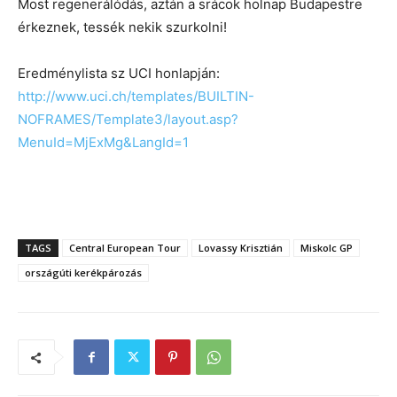
Most regenerálódás, aztán a srácok holnap Budapestre
érkeznek, tessék nekik szurkolni!
Eredménylista sz UCI honlapján:
http://www.uci.ch/templates/BUILTIN-
NOFRAMES/Template3/layout.asp?
MenuId=MjExMg&LangId=1
TAGS
Central European Tour
Lovassy Krisztián
Miskolc GP
országúti kerékpározás