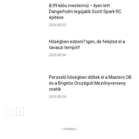
8,99 kilós mestermű – ilyen lett
Dangerholm legújabb Scott Spark RC
építése
2026.08.05.
Hőségben edzeni? Igen, de felejtsd el a
tavaszi tempót!
2026.08.04.
Perzselő hőségben dőltek el a Masters OB
és a Brigetio Országúti Mezőnyverseny
csatái
2026.08.04.
- Hirdetés -