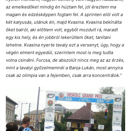
az emelkedőket mindig én húztam fel, jól éreztem ma
magam és edzésképpen fogtam fel. A sprinten elöl volt a
két katyusás, utánuk én, majd Kvasina. Kvasina bekínálta
őket balról, aki előttem volt, egyből mozdult rá, maradt
egy kis hely, és én jobbról lekerültem őket, tanítani
lehetne. Kvasina nyerte tavaly ezt a versenyt, úgy, hogy a
végén elment egyedül, szerintem most is meg tudta
volna csinálni. Furcsa, de abszolút nincs meg az az érzés,
mint a tavalyi győzelmemnél a Banja Lukán, most annyira
csak az olimpia van a fejemben, csak arra koncentrálok.”