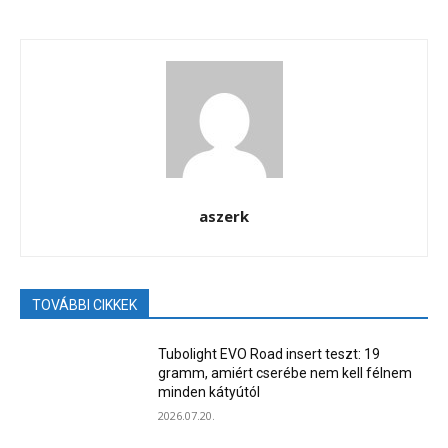
aszerk
TOVÁBBI CIKKEK
Tubolight EVO Road insert teszt: 19
gramm, amiért cserébe nem kell félnem
minden kátyútól
2026.07.20.