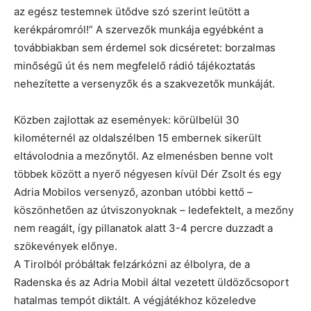
az egész testemnek ütődve szó szerint leütött a
kerékpáromról!” A szervezők munkája egyébként a
továbbiakban sem érdemel sok dicséretet: borzalmas
minőségű út és nem megfelelő rádió tájékoztatás
nehezítette a versenyzők és a szakvezetők munkáját.
Közben zajlottak az események: körülbelül 30
kilométernél az oldalszélben 15 embernek sikerült
eltávolodnia a mezőnytől. Az elmenésben benne volt
többek között a nyerő négyesen kívül Dér Zsolt és egy
Adria Mobilos versenyző, azonban utóbbi kettő –
köszönhetően az útviszonyoknak – ledefektelt, a mezőny
nem reagált, így pillanatok alatt 3-4 percre duzzadt a
szökevények előnye.
A Tirolból próbáltak felzárkózni az élbolyra, de a
Radenska és az Adria Mobil által vezetett üldözőcsoport
hatalmas tempót diktált. A végjátékhoz közeledve