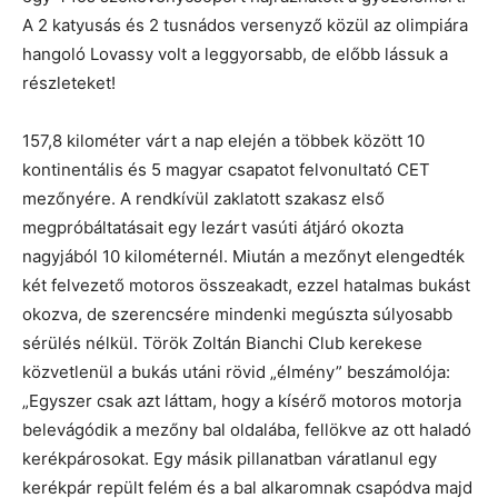
A 2 katyusás és 2 tusnádos versenyző közül az olimpiára
hangoló Lovassy volt a leggyorsabb, de előbb lássuk a
részleteket!
157,8 kilométer várt a nap elején a többek között 10
kontinentális és 5 magyar csapatot felvonultató CET
mezőnyére. A rendkívül zaklatott szakasz első
megpróbáltatásait egy lezárt vasúti átjáró okozta
nagyjából 10 kilométernél. Miután a mezőnyt elengedték
két felvezető motoros összeakadt, ezzel hatalmas bukást
okozva, de szerencsére mindenki megúszta súlyosabb
sérülés nélkül. Török Zoltán Bianchi Club kerekese
közvetlenül a bukás utáni rövid „élmény” beszámolója:
„Egyszer csak azt láttam, hogy a kísérő motoros motorja
belevágódik a mezőny bal oldalába, fellökve az ott haladó
kerékpárosokat. Egy másik pillanatban váratlanul egy
kerékpár repült felém és a bal alkaromnak csapódva majd