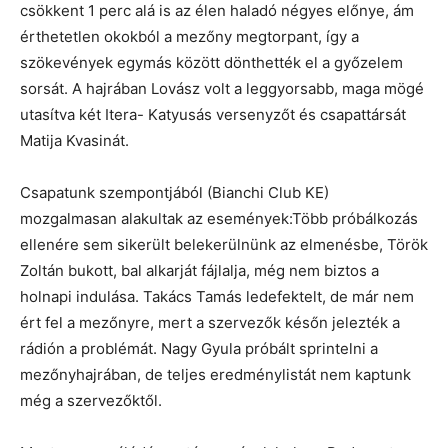
csökkent 1 perc alá is az élen haladó négyes előnye, ám
érthetetlen okokból a mezőny megtorpant, így a
szökevények egymás között dönthették el a győzelem
sorsát. A hajrában Lovász volt a leggyorsabb, maga mögé
utasítva két Itera- Katyusás versenyzőt és csapattársát
Matija Kvasinát.
Csapatunk szempontjából (Bianchi Club KE)
mozgalmasan alakultak az események:Több próbálkozás
ellenére sem sikerült belekerülnünk az elmenésbe, Török
Zoltán bukott, bal alkarját fájlalja, még nem biztos a
holnapi indulása. Takács Tamás ledefektelt, de már nem
ért fel a mezőnyre, mert a szervezők későn jelezték a
rádión a problémát. Nagy Gyula próbált sprintelni a
mezőnyhajrában, de teljes eredménylistát nem kaptunk
még a szervezőktől.