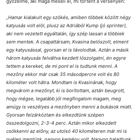
győzelme, aki maga meséli el, mi történt a versenyen:
„Hamar kialakult egy szökés, amiben többek között négy
katyusás volt elöl, plusz az Adriából Kump (jó sprinter),
aki nem vezetett egyáltalán, így szép lassan a többiek
sem mentek. A csapattársam, Kvasina belószolt, elment
egy katyusással, gyorsan el is távolodtak. Aztán a másik
három katyusás felváltva kezdett lószolgatni, én egyre
tettem a kereket, de mi pont el is tudtunk menni. A
mezőny ekkor már csak 35 másodpercre volt és 80
kilométer volt hátra. Mondtam is Kvasinának, hogy
megvárom a mezőnyt, ki is borítottam, aztán beugrott,
hogy mégse, legalább jól megfingatom magam, meg
amúgy is veszélyes a mezőnyben menni a bukások miatt.
Gyorsan felzárkóztam és elkezdtünk szépen
összedolgozni, 2-3-4 perc. Aztán mikor elkezdett
csökkenni az előny, az utolsó 40 kilométeren már mi is
nyélen mentünk, nagyon kemény volt. Nagyon haladtunk,