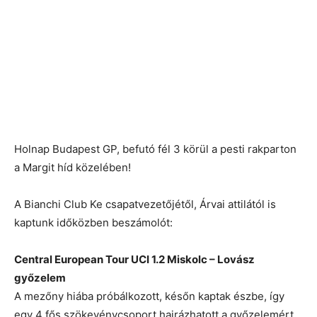
Holnap Budapest GP, befutó fél 3 körül a pesti rakparton
a Margit híd közelében!
A Bianchi Club Ke csapatvezetőjétől, Árvai attilától is
kaptunk időközben beszámolót:
Central European Tour UCI 1.2 Miskolc – Lovász
győzelem
A mezőny hiába próbálkozott, későn kaptak észbe, így
egy 4 fős szökevénycsoport hajrázhatott a győzelemért.