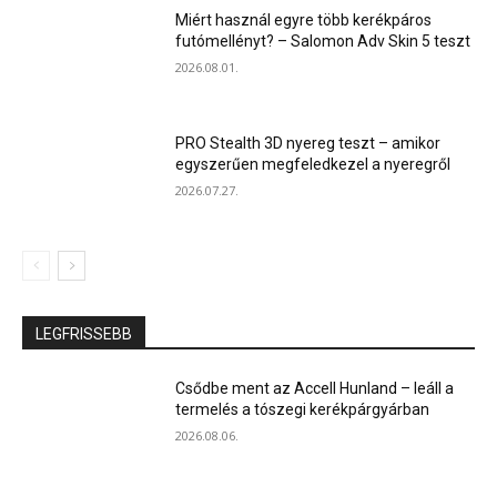
Miért használ egyre több kerékpáros
futómellényt? – Salomon Adv Skin 5 teszt
2026.08.01.
PRO Stealth 3D nyereg teszt – amikor
egyszerűen megfeledkezel a nyeregről
2026.07.27.
LEGFRISSEBB
Csődbe ment az Accell Hunland – leáll a
termelés a tószegi kerékpárgyárban
2026.08.06.