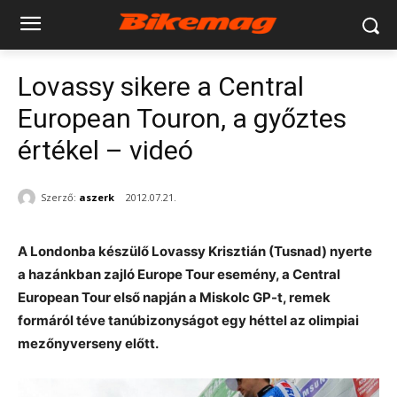
Lovassy sikere a Central
European Touron, a győztes
értékel – videó
Szerző:
aszerk
2012.07.21.
A Londonba készülő Lovassy Krisztián (Tusnad) nyerte
a hazánkban zajló Europe Tour esemény, a Central
European Tour első napján a Miskolc GP-t, remek
formáról téve tanúbizonyságot egy héttel az olimpiai
mezőnyverseny előtt.